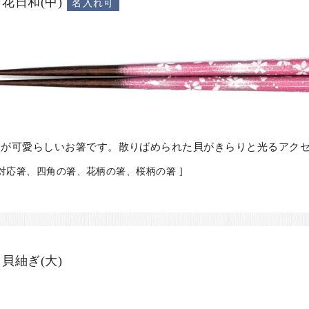
花日和(中)
名入れ可
らが可愛らしいお箸です。散りばめられた貝がきらりと光るアク
機対応箸、四角の箸、花柄の箸、桜柄の箸 ]
貝紬ぎ(大)