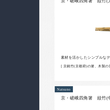
京・嵯峨四角箸 紋竹(大
素材を活かしたシンプルな
[ 京銘竹(京都府)の箸、木製
Natsuno
京・嵯峨四角箸 紋竹(中