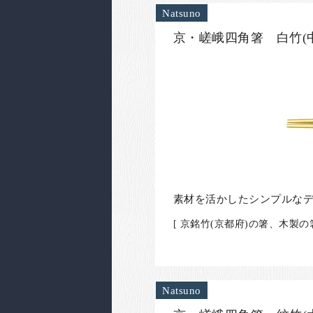
Natsuno
京・嵯峨四角箸 白竹(中
素材を活かしたシンプルな
[ 京銘竹(京都府)の箸、木製
Natsuno