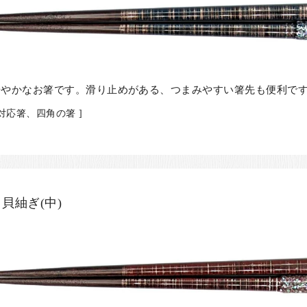
華やかなお箸です。滑り止めがある、つまみやすい箸先も便利で
対応箸、四角の箸 ]
貝紬ぎ(中)