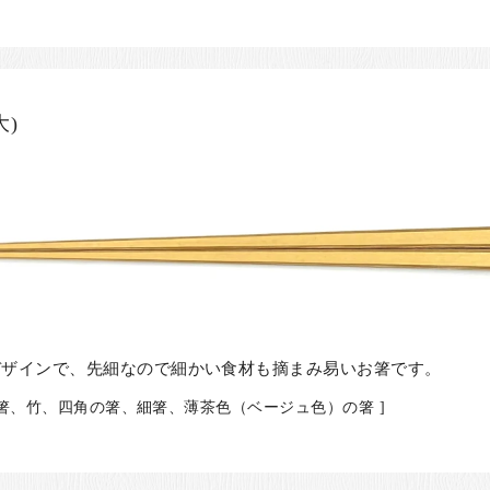
)
デザインで、先細なので細かい食材も摘まみ易いお箸です。
の箸、竹、四角の箸、細箸、薄茶色（ベージュ色）の箸 ]