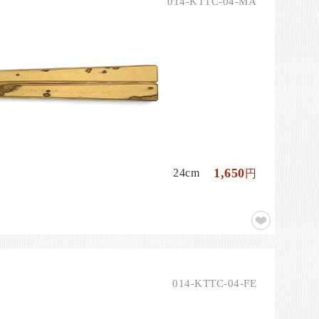
014-KTTC-04-MA
1,650
24cm
円
014-KTTC-04-FE