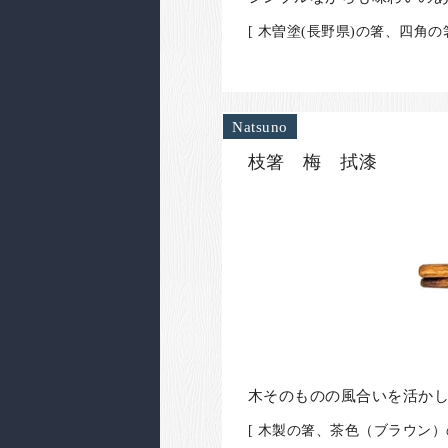
[ 木曽塗(長野県)の箸、四角
Natsuno
枝箸 梅 拭漆
木そのものの風合いを活か
[ 木製の箸、茶色（ブラウン）の