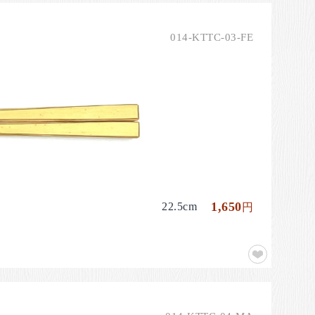
014-KTTC-03-FE
1,650
22.5cm
円