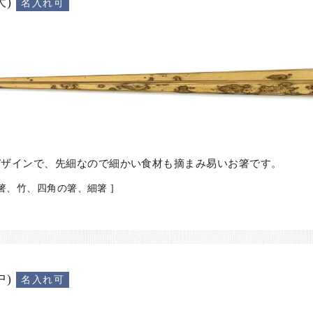
)
名入れ可
デザインで、先細なので細かい食材も摘まみ易いお箸です。
の箸、竹、四角の箸、細箸 ]
)
名入れ可