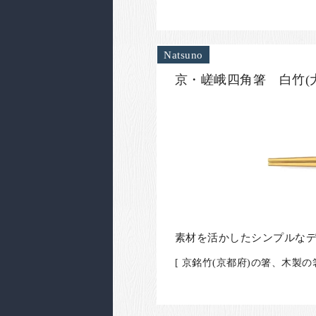
Natsuno
京・嵯峨四角箸 白竹(大
素材を活かしたシンプルな
[ 京銘竹(京都府)の箸、木製