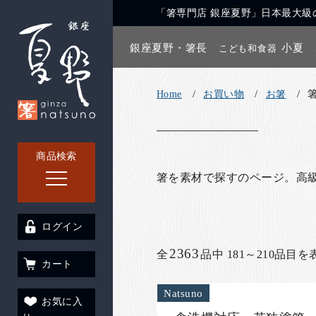
「箸専門店 銀座夏野」日本最大級の
銀座夏野・箸長
小夏
こども和食器
Home
お買い物
お箸
商品検索
箸を素材で探すのページ。高
ログイン
2363
全
品中 181～210品目を
カート
Natsuno
お気に入