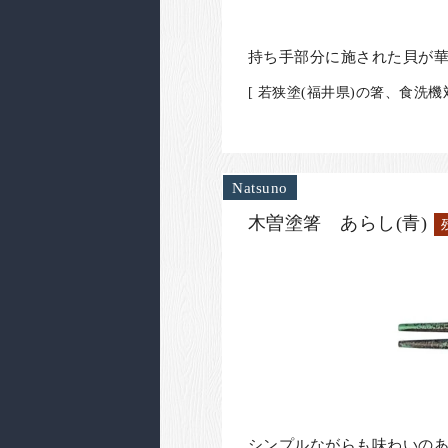
持ち手部分に施された貝が
[ 若狭塗(福井県)の箸、食洗機
Natsuno
木曽塗箸 あらし(青)
シンプルながらも味わいの