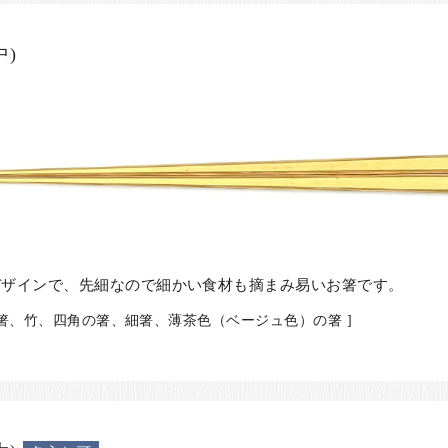
)
デザインで、先細なので細かい食材も摘まみ易いお箸です。
の箸、竹、四角の箸、細箸、薄茶色（ベージュ色）の箸 ]