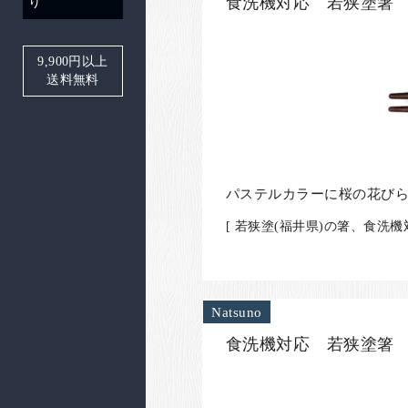
食洗機対応 若狭塗箸 
り
9,900
円以上
送料無料
パステルカラーに桜の花び
[ 若狭塗(福井県)の箸、食洗
Natsuno
食洗機対応 若狭塗箸 