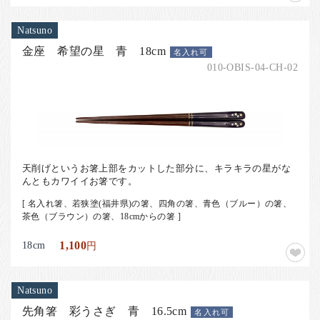
Natsuno
金座 希望の星 青 18cm
名入れ可
010-OBIS-04-CH-02
天削げというお箸上部をカットした部分に、キラキラの星がな
んともカワイイお箸です。
[ 名入れ箸、若狭塗(福井県)の箸、四角の箸、青色（ブルー）の箸、
茶色（ブラウン）の箸、18cmからの箸 ]
18cm
1,100
円
Natsuno
先角箸 彩うさぎ 青 16.5cm
名入れ可