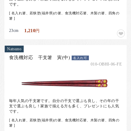
です。
[ 名入れ箸、若狭塗(福井県)の箸、食洗機対応箸、木製の箸、四角の
箸 ]
23cm
1,210
円
Natsuno
食洗機対応 干支箸 寅(中)
名入れ可
010-OBHI-06-FE
毎年人気の干支箸です。自分の干支で選ぶも良し、その年の干
支で選ぶも良し！家族で揃える方も多く、プレゼントにも人気
です。
[ 名入れ箸、若狭塗(福井県)の箸、食洗機対応箸、木製の箸、四角の
箸 ]