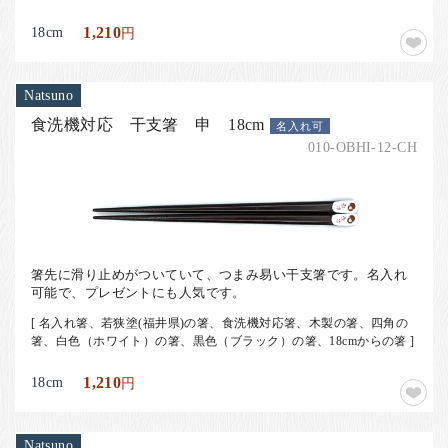
18cm
1,210
円
Natsuno
食洗機対応 干支箸 申 18cm
名入れ可
010-OBHI-12-CH
箸先に滑り止めがついていて、つまみ易い干支箸です。名入れ
可能で、プレゼントにも人気です。
[ 名入れ箸、若狭塗(福井県)の箸、食洗機対応箸、木製の箸、四角の
箸、白色（ホワイト）の箸、黒色（ブラック）の箸、18cmからの箸 ]
18cm
1,210
円
Natsuno