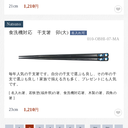
21cm
1,210
円
Natsuno
食洗機対応 干支箸 卯(大)
名入れ可
010-OBHI-07-MA
毎年人気の干支箸です。自分の干支で選ぶも良し、その年の干
支で選ぶも良し！家族で揃える方も多く、プレゼントにも人気
です。
[ 名入れ箸、若狭塗(福井県)の箸、食洗機対応箸、木製の箸、四角の
箸 ]
23cm
1,210
円