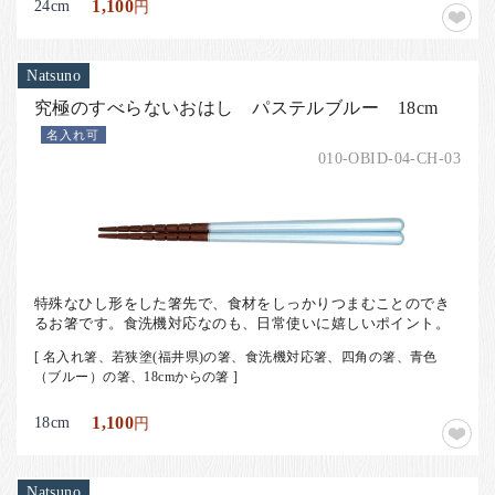
24cm
1,100
円
Natsuno
究極のすべらないおはし パステルブルー 18cm
名入れ可
010-OBID-04-CH-03
特殊なひし形をした箸先で、食材をしっかりつまむことのでき
るお箸です。食洗機対応なのも、日常使いに嬉しいポイント。
[ 名入れ箸、若狭塗(福井県)の箸、食洗機対応箸、四角の箸、青色
（ブルー）の箸、18cmからの箸 ]
18cm
1,100
円
Natsuno