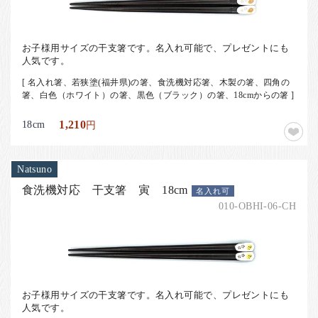
お子様用サイズの干支箸です。名入れ可能で、プレゼントにも
人気です。
[ 名入れ箸、若狭塗(福井県)の箸、食洗機対応箸、木製の箸、四角の
箸、白色（ホワイト）の箸、黒色（ブラック）の箸、18cmからの箸 ]
18cm
1,210
円
Natsuno
食洗機対応 干支箸 寅 18cm
名入れ可
010-OBHI-06-CH
お子様用サイズの干支箸です。名入れ可能で、プレゼントにも
人気です。