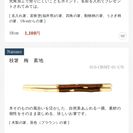
先角加工で滑りにくいこともポイント。名前を入れてプレゼン
トされてみては。
[ 名入れ箸、若狭塗(福井県)の箸、四角の箸、動物柄の箸、うさぎ柄
の箸、18cmからの箸 ]
18cm
1,100
円
Natsuno
枝箸 梅 素地
010-OBMT-01-UN
木そのものの風合いを活かした、自然美あふれる一膳。素材の
個性をそのまま楽しめる、珍しいお箸です。
[ 木製の箸、茶色（ブラウン）の箸 ]