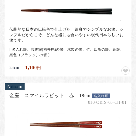
お客様の声
店舗紹介
お問い合わせ
伝統的な日本の伝統色で仕上げた、細身でシンプルなお箸。シ
お知らせ
ンプルだからこそ、どんな器にも合いやすい現代日本らしいお
箸です。
箸ブログ
[ 名入れ箸、若狭塗(福井県)の箸、木製の箸、竹、四角の箸、細箸、
黒色（ブラック）の箸 ]
English
23cm
1,100
円
Natsuno
金座 スマイルラビット 赤 18cm
名入れ可
010-OBIS-03-CH-01