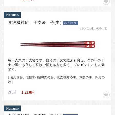
Natsuno
食洗機対応 干支箸 子(中)
名入れ可
010-OBHI-04-FE
毎年人気の干支箸です。自分の干支で選ぶも良し、その年の干
支で選ぶも良し！家族で揃える方も多く、プレゼントにも人気
です。
[ 名入れ箸、若狭塗(福井県)の箸、食洗機対応箸、木製の箸、四角の
箸 ]
21cm
1,210
円
Natsuno