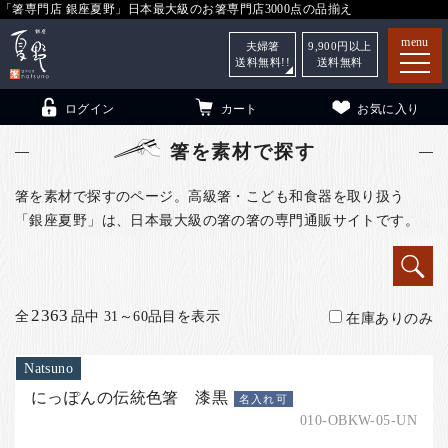
「箸専門店 銀座夏野」日本最大級のお箸専門店3000点の品揃え
menu
夫婦箸
9,900
円以上
送料無料!!
送料無料
ログイン
カート
お気に入り
箸を素材で探す
箸を素材で探すのページ。高級箸・こども和食器を取り扱う
「銀座夏野」は、日本最大級の箸の箸の専門通販サイトです。
箸
（贈答用・自宅用）
子供和食器
（贈答用・自宅用）
銀座夏野・箸長
について
2363
全
品中 31～60品目を表示
在庫ありのみ
小夏
について
こども和食器
Natsuno
ご利用ガイド
にっぽんの伝統色箸 漆黒
名入れ可
法人・飲食店のお客様
010-OBKW-05-UN