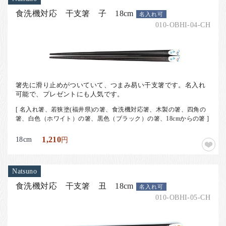
食洗機対応 干支箸 子 18cm
名入れ可
010-OBHI-04-CH
箸先に滑り止めがついていて、つまみ易い干支箸です。名入れ
可能で、プレゼントにも人気です。
[ 名入れ箸、若狭塗(福井県)の箸、食洗機対応箸、木製の箸、四角の
箸、白色（ホワイト）の箸、黒色（ブラック）の箸、18cmからの箸 ]
18cm
1,210
円
Natsuno
食洗機対応 干支箸 丑 18cm
名入れ可
010-OBHI-05-CH