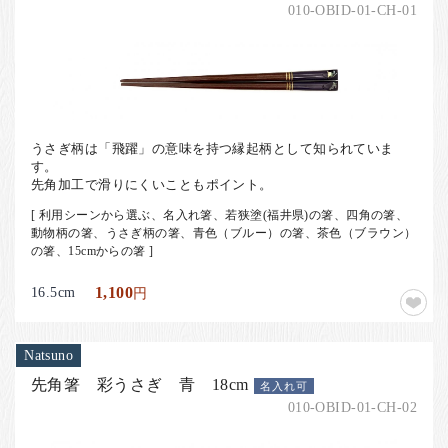
010-OBID-01-CH-01
うさぎ柄は「飛躍」の意味を持つ縁起柄として知られていま
す。
先角加工で滑りにくいこともポイント。
[ 利用シーンから選ぶ、名入れ箸、若狭塗(福井県)の箸、四角の箸、
動物柄の箸、うさぎ柄の箸、青色（ブルー）の箸、茶色（ブラウン）
の箸、15cmからの箸 ]
16.5cm
1,100
円
Natsuno
先角箸 彩うさぎ 青 18cm
名入れ可
010-OBID-01-CH-02