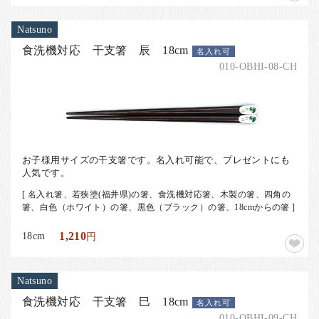
Natsuno
食洗機対応 干支箸 辰 18cm
名入れ可
010-OBHI-08-CH
お子様用サイズの干支箸です。名入れ可能で、プレゼントにも
人気です。
[ 名入れ箸、若狭塗(福井県)の箸、食洗機対応箸、木製の箸、四角の
箸、白色（ホワイト）の箸、黒色（ブラック）の箸、18cmからの箸 ]
18cm
1,210
円
Natsuno
食洗機対応 干支箸 巳 18cm
名入れ可
010-OBHI-09-CH