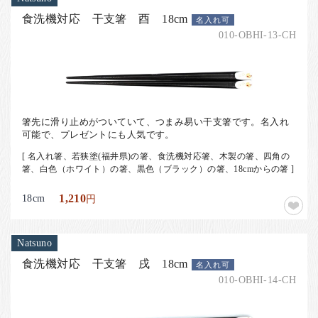
食洗機対応 干支箸 酉 18cm
名入れ可
010-OBHI-13-CH
箸先に滑り止めがついていて、つまみ易い干支箸です。名入れ
可能で、プレゼントにも人気です。
[ 名入れ箸、若狭塗(福井県)の箸、食洗機対応箸、木製の箸、四角の
箸、白色（ホワイト）の箸、黒色（ブラック）の箸、18cmからの箸 ]
18cm
1,210
円
Natsuno
食洗機対応 干支箸 戌 18cm
名入れ可
010-OBHI-14-CH