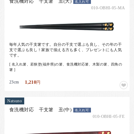
食洗機対応 干支箸 丑(大)
名入れ可
010-OBHI-05-MA
毎年人気の干支箸です。自分の干支で選ぶも良し、その年の干
支で選ぶも良し！家族で揃える方も多く、プレゼントにも人気
です。
[ 名入れ箸、若狭塗(福井県)の箸、食洗機対応箸、木製の箸、四角の
箸 ]
23cm
1,210
円
Natsuno
食洗機対応 干支箸 丑(中)
名入れ可
010-OBHI-05-FE