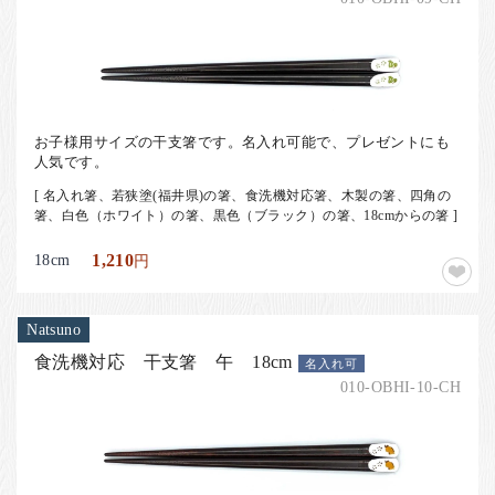
お子様用サイズの干支箸です。名入れ可能で、プレゼントにも
人気です。
[ 名入れ箸、若狭塗(福井県)の箸、食洗機対応箸、木製の箸、四角の
箸、白色（ホワイト）の箸、黒色（ブラック）の箸、18cmからの箸 ]
18cm
1,210
円
Natsuno
食洗機対応 干支箸 午 18cm
名入れ可
010-OBHI-10-CH