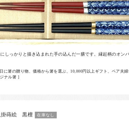
中にしっかりと描き込まれた手の込んだ一膳です。縁起柄のオン
日に箸の贈り物、価格から箸を選ぶ、10,000円以上ギフト、ペア夫
ジナル箸 ]
八掛蒔絵 黒檀
在庫なし