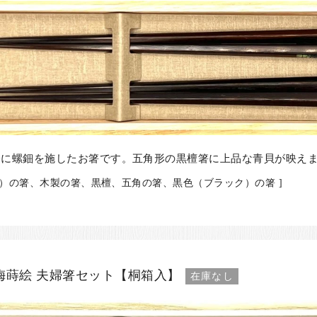
分に螺鈿を施したお箸です。五角形の黒檀箸に上品な青貝が映え
県）の箸、木製の箸、黒檀、五角の箸、黒色（ブラック）の箸 ]
梅蒔絵 夫婦箸セット【桐箱入】
在庫なし