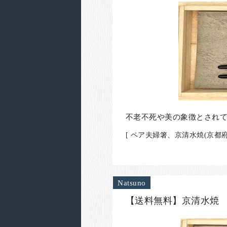
不老不死や美の象徴とされ
[ ペア夫婦箸、京清水焼(京都府
Natsuno
【送料無料】京清水焼