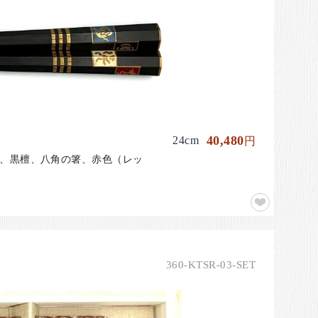
40,480
24cm
円
箸、黒檀、八角の箸、赤色（レッ
360-KTSR-03-SET