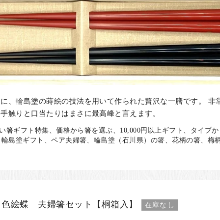
に、輪島塗の蒔絵の技法を用いて作られた贅沢な一膳です。 非
る手触りと口当たりはまさに最高峰と言えます。
い箸ギフト特集、価格から箸を選ぶ、10,000円以上ギフト、タイプ
輪島塗ギフト、ペア夫婦箸、輪島塗（石川県）の箸、花柄の箸、梅柄
 色絵蝶 夫婦箸セット【桐箱入】
在庫なし