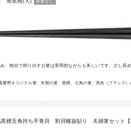
 青黒檀(大)
在庫なし
積み、独自で削り出すお箸は実用的ながらも美しいです。少し長
、銀座夏野オリジナル箸、木製の箸、黒檀、七角の箸、黒色（ブラック）の
縞黒檀五角持ち手青貝 割貝螺旋貼り 夫婦箸セット【