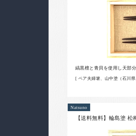
縞黒檀と青貝を使用し天部
[ ペア夫婦箸、山中塗（石川
Natsuno
【送料無料】輪島塗 松