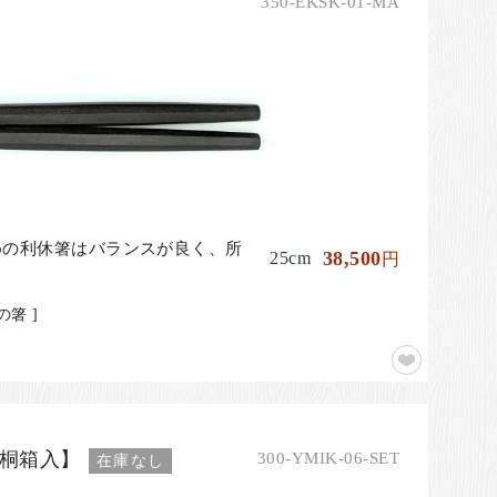
350-EKSK-01-MA
めの利休箸はバランスが良く、所
38,500
25cm
円
箸 ]
桐箱入】
300-YMIK-06-SET
在庫なし