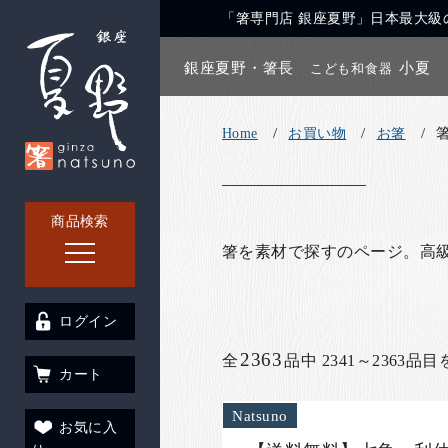
「箸専門店 銀座夏野」日本最大級の
銀座夏野・箸長
小夏
こども和食器
Home
お買い物
お箸
商品検索
箸を素材で探すのページ。高
ログイン
2363
全
品中 2341～2363品
カート
Natsuno
お気に入