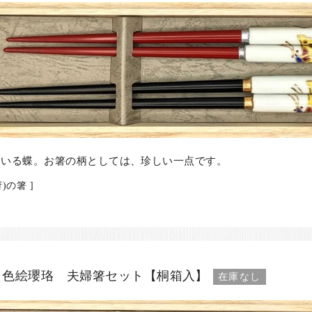
ている蝶。お箸の柄としては、珍しい一点です。
)の箸 ]
 色絵瓔珞 夫婦箸セット【桐箱入】
在庫なし