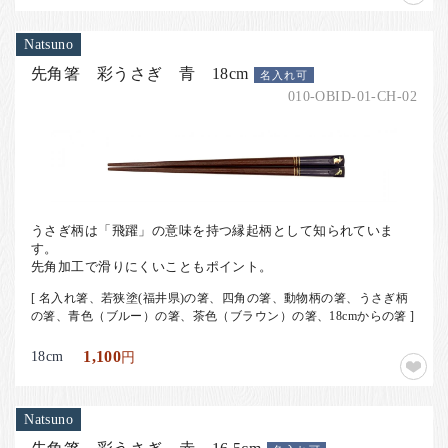
Natsuno
先角箸 彩うさぎ 青 18cm
名入れ可
010-OBID-01-CH-02
うさぎ柄は「飛躍」の意味を持つ縁起柄として知られていま
す。
先角加工で滑りにくいこともポイント。
[ 名入れ箸、若狭塗(福井県)の箸、四角の箸、動物柄の箸、うさぎ柄
の箸、青色（ブルー）の箸、茶色（ブラウン）の箸、18cmからの箸 ]
18cm
1,100
円
Natsuno