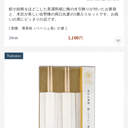
鮫小紋柄をほどこした美濃和紙に梅の水引飾りが付いたお箸袋
と、木目が美しい吉野檜の両口丸箸の3膳入りセットです。お祝
いの席にピッタリの品です。
[ 割箸、薄茶色（ベージュ色）の箸 ]
24cm
1,100
円
Natsuno