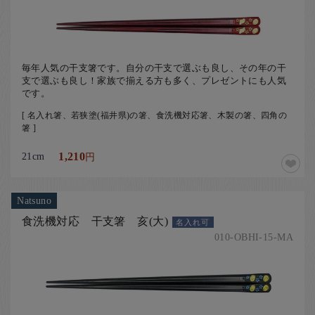
お客様の声
店舗紹介
お問い合わせ
毎年人気の干支箸です。自分の干支で選ぶも良し、その年の干
お知らせ
支で選ぶも良し！家族で揃える方も多く、プレゼントにも人気
です。
箸ブログ
[ 名入れ箸、若狭塗(福井県)の箸、食洗機対応箸、木製の箸、四角の
箸 ]
English
21cm
1,210
円
Natsuno
食洗機対応 干支箸 亥(大)
名入れ可
010-OBHI-15-MA