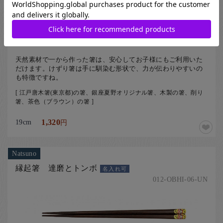
天然素材で一から作った箸は、安心してお子様にもご利用いた
だけます。けずり箸は手に馴染む形状で、力が伝わりやすいの
も特徴ですね。
[ 江戸唐木箸(東京都)の箸、銀座夏野オリジナル箸、木製の箸、削り
箸、茶色（ブラウン）の箸 ]
19cm
1,320
円
Natsuno
縁起箸 達磨とトンボ
名入れ可
012-OBHI-06-UN