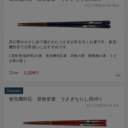
012-OBKW-01-MA
貝の華やかさに金で施されたうさぎが目を引くお箸です。食洗
機対応で日常使いにおすすめです。
[ 若狭塗(福井県)の箸、食洗機対応箸、四角の箸、動物柄の箸、うさ
ぎ柄の箸 ]
23cm
1,320
円
Natsuno
食洗機対応 若狭塗箸 うさぎちらし貝(中)
012-OBKW-01-FE