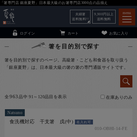
「箸専門店 銀座夏野」日本最大級のお箸専門店3000点の品揃え
menu
夫婦箸
9,900
円以上
送料無料!!
送料無料
ログイン
カート
お気に入り
箸を目的別で探す
箸を目的別で探すのページ。高級箸・こども和食器を取り扱う
「銀座夏野」は、日本最大級の箸の箸の専門通販サイトです。
箸
（贈答用・自宅用）
子供和食器
（贈答用・自宅用）
銀座夏野・箸長
について
963
全
品中 91～120品目を表示
在庫ありのみ
小夏
について
こども和食器
Natsuno
ご利用ガイド
食洗機対応 干支箸 戌(中)
名入れ可
法人・飲食店のお客様
010-OBHI-14-FE