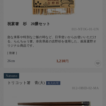
祝宴箸 杉 20膳セット
011-NTOG-01-UN
急な来客や特別なご飯の時など、日常使いからお使いいただけ
る、らんちゅう箸。奈良県産の吉野杉を使用した、銀座夏野オ
リジナル商品です。
[ 割箸 ]
26cm
1,210
円
Natsuno
トリコット箸 青(大)
名入れ可
012-OBID-02-MA