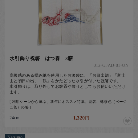
水引飾り祝箸 はつ春 3膳
012-GFAD-01-UN
高級感のある揉み紙を使用したお箸袋に、「お目出鯛」「富士
山と初日の出」「鶴」をかたどった水引が付いた祝箸です。
水引飾りは、取り外してお箸置や飾りとしてもお使いいただけ
ます。
[ 利用シーンから選ぶ、新年にオススメ特集、割箸、薄茶色（ベージ
ュ色）の箸 ]
24cm
1,320
円
Natsuno