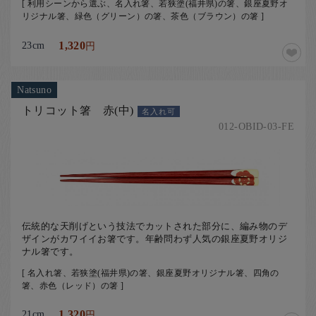
[ 利用シーンから選ぶ、名入れ箸、若狭塗(福井県)の箸、銀座夏野オ
リジナル箸、緑色（グリーン）の箸、茶色（ブラウン）の箸 ]
23cm
1,320
円
Natsuno
トリコット箸 赤(中)
名入れ可
012-OBID-03-FE
伝統的な天削げという技法でカットされた部分に、編み物のデ
ザインがカワイイお箸です。年齢問わず人気の銀座夏野オリジ
ナル箸です。
[ 名入れ箸、若狭塗(福井県)の箸、銀座夏野オリジナル箸、四角の
箸、赤色（レッド）の箸 ]
21cm
1,320
円