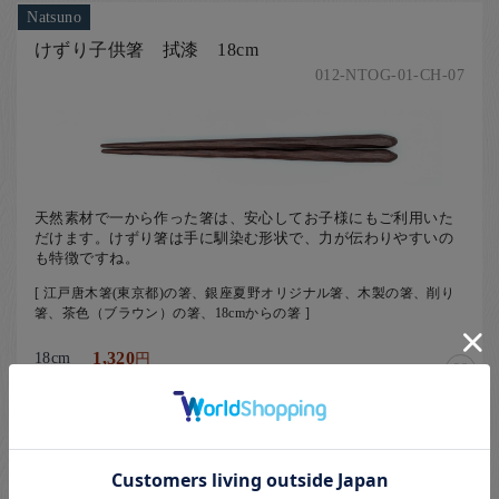
Natsuno
けずり子供箸 拭漆 18cm
012-NTOG-01-CH-07
天然素材で一から作った箸は、安心してお子様にもご利用いた
だけます。けずり箸は手に馴染む形状で、力が伝わりやすいの
も特徴ですね。
[ 江戸唐木箸(東京都)の箸、銀座夏野オリジナル箸、木製の箸、削り
箸、茶色（ブラウン）の箸、18cmからの箸 ]
18cm
1,320
円
Natsuno
けずり子供箸 拭漆 19cm
012-NTOG-01-CH-08