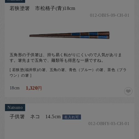
若狭塗箸 市松格子(青)18cm
012-OBIS-09-CH-01
五角形の子供箸は、持ち易く転がりにくいので人気がありま
す。箸先まで五角で、麺類等も得意な一膳ですね。
[ 若狭塗(福井県)の箸、五角の箸、青色（ブルー）の箸、茶色（ブラ
ウン）の箸 ]
18cm
1,320
円
Natsuno
子供箸 ネコ 14.5cm
名入れ可
012-OBHY-03-CH-01