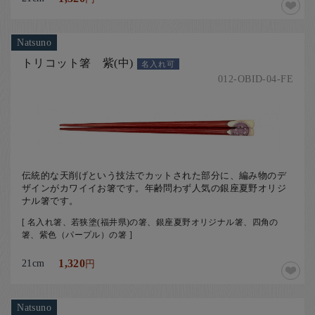
Natsuno
トリコット箸 紫(中)
名入れ可
012-OBID-04-FE
伝統的な天削げという技法でカットされた部分に、編み物のデ
ザインがカワイイお箸です。年齢問わず人気の銀座夏野オリジ
ナル箸です。
[ 名入れ箸、若狭塗(福井県)の箸、銀座夏野オリジナル箸、四角の
箸、紫色（パープル）の箸 ]
21cm
1,320
円
Natsuno