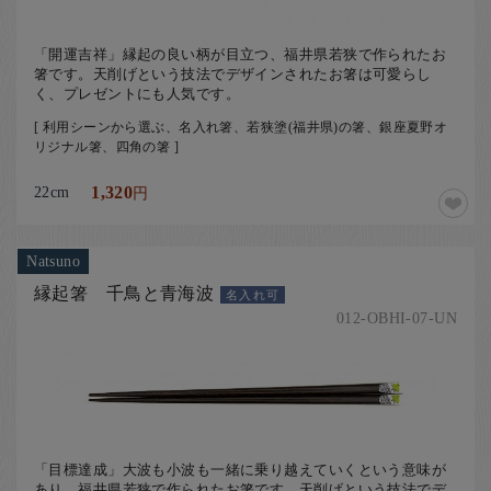
「開運吉祥」縁起の良い柄が目立つ、福井県若狭で作られたお
箸です。天削げという技法でデザインされたお箸は可愛らし
く、プレゼントにも人気です。
[ 利用シーンから選ぶ、名入れ箸、若狭塗(福井県)の箸、銀座夏野オ
リジナル箸、四角の箸 ]
22cm
1,320
円
Natsuno
縁起箸 千鳥と青海波
名入れ可
012-OBHI-07-UN
「目標達成」大波も小波も一緒に乗り越えていくという意味が
あり、福井県若狭で作られたお箸です。天削げという技法でデ