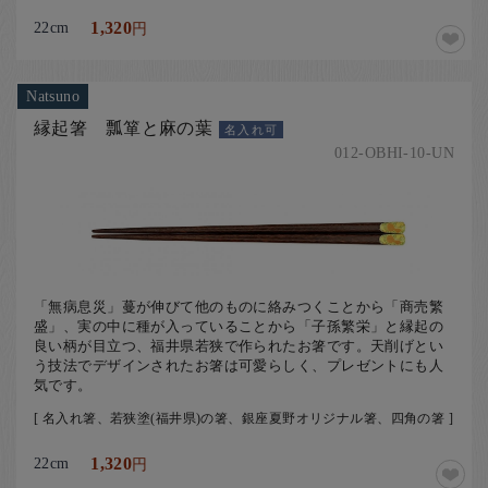
22cm
1,320
円
Natsuno
縁起箸 瓢箪と麻の葉
名入れ可
012-OBHI-10-UN
「無病息災」蔓が伸びて他のものに絡みつくことから「商売繁
盛」、実の中に種が入っていることから「子孫繁栄」と縁起の
良い柄が目立つ、福井県若狭で作られたお箸です。天削げとい
う技法でデザインされたお箸は可愛らしく、プレゼントにも人
気です。
[ 名入れ箸、若狭塗(福井県)の箸、銀座夏野オリジナル箸、四角の箸 ]
22cm
1,320
円