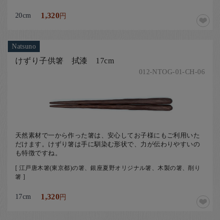
20cm
1,320
円
Natsuno
けずり子供箸 拭漆 17cm
012-NTOG-01-CH-06
天然素材で一から作った箸は、安心してお子様にもご利用いた
だけます。けずり箸は手に馴染む形状で、力が伝わりやすいの
も特徴ですね。
[ 江戸唐木箸(東京都)の箸、銀座夏野オリジナル箸、木製の箸、削り
箸 ]
17cm
1,320
円