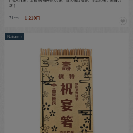
[ 名入れ箸、若狭塗(福井県)の箸、食洗機対応箸、木製の箸、四角の
箸 ]
21cm
1,210
円
Natsuno