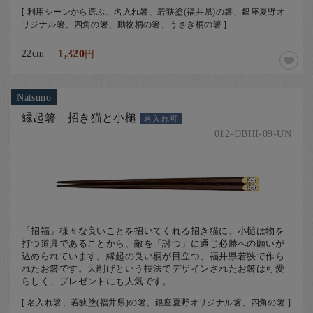
[ 利用シーンから選ぶ、名入れ箸、若狭塗(福井県)の箸、銀座夏野オ
リジナル箸、四角の箸、動物柄の箸、うさぎ柄の箸 ]
22cm
1,320
円
Natsuno
縁起箸 招き猫と小槌
名入れ可
012-OBHI-09-UN
「招福」様々な良いことを招いてくれる招き猫に、小槌は物を
打つ道具であることから、敵を「討つ」に通じ必勝への願いが
込められています。縁起の良い柄が目立つ、福井県若狭で作ら
れたお箸です。天削げという技法でデザインされたお箸は可愛
らしく、プレゼントにも人気です。
[ 名入れ箸、若狭塗(福井県)の箸、銀座夏野オリジナル箸、四角の箸 ]