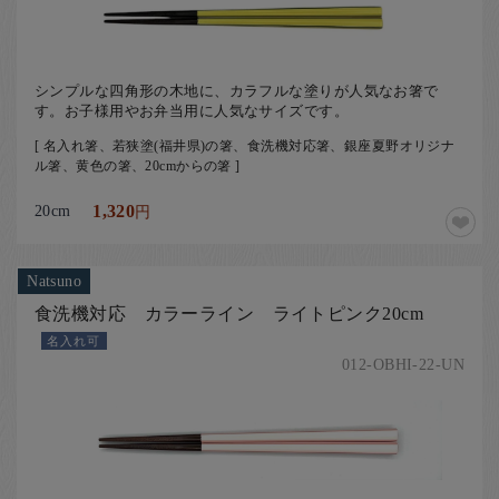
シンプルな四角形の木地に、カラフルな塗りが人気なお箸で
す。お子様用やお弁当用に人気なサイズです。
[ 名入れ箸、若狭塗(福井県)の箸、食洗機対応箸、銀座夏野オリジナ
ル箸、黄色の箸、20cmからの箸 ]
20cm
1,320
円
Natsuno
食洗機対応 カラーライン ライトピンク20cm
名入れ可
012-OBHI-22-UN