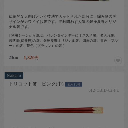
伝統的な天削げという技法でカットされた部分に、編み物のデ
ザインがカワイイお箸です。年齢問わず人気の銀座夏野オリジ
ナル箸です。
[ 利用シーンから選ぶ、バレンタインデーにオススメ箸、名入れ箸、
若狭塗(福井県)の箸、銀座夏野オリジナル箸、四角の箸、青色（ブル
ー）の箸、茶色（ブラウン）の箸 ]
23cm
1,320
円
Natsuno
トリコット箸 ピンク(中)
名入れ可
012-OBID-02-FE