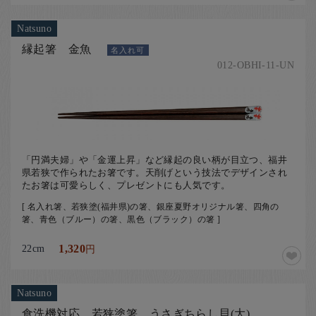
Natsuno
縁起箸 金魚
名入れ可
012-OBHI-11-UN
「円満夫婦」や「金運上昇」など縁起の良い柄が目立つ、福井
県若狭で作られたお箸です。天削げという技法でデザインされ
たお箸は可愛らしく、プレゼントにも人気です。
[ 名入れ箸、若狭塗(福井県)の箸、銀座夏野オリジナル箸、四角の
箸、青色（ブルー）の箸、黒色（ブラック）の箸 ]
22cm
1,320
円
Natsuno
食洗機対応 若狭塗箸 うさぎちらし貝(大)