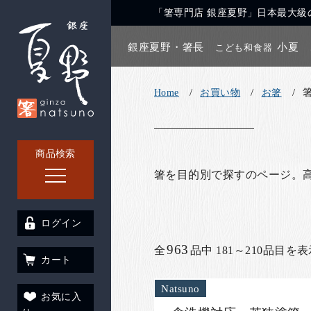
「箸専門店 銀座夏野」日本最大級の
銀座夏野・箸長
小夏
こども和食器
Home
お買い物
お箸
商品検索
箸を目的別で探すのページ。
ログイン
963
全
品中 181～210品目を
カート
Natsuno
お気に入