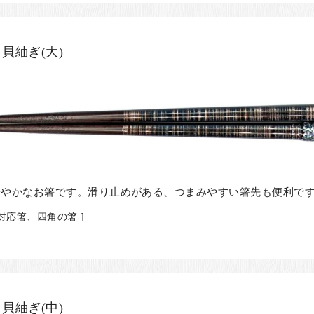
貝紬ぎ(大)
華やかなお箸です。滑り止めがある、つまみやすい箸先も便利で
対応箸、四角の箸 ]
貝紬ぎ(中)