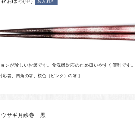
花おぼろ(中)
名入れ可
ションが珍しいお箸です。食洗機対応のため扱いやすく便利です
機対応箸、四角の箸、桜色（ピンク）の箸 ]
 ウサギ月絵巻 黒