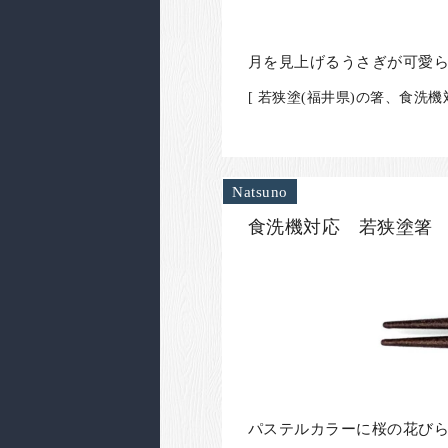
月を見上げるうさぎが可愛
[ 若狭塗(福井県)の箸、食
Natsuno
食洗機対応 若狭塗箸 
パステルカラーに桜の花び