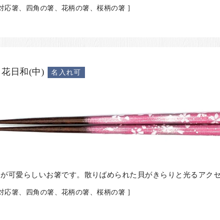
機対応箸、四角の箸、花柄の箸、桜柄の箸 ]
花日和(中)
名入れ可
らが可愛らしいお箸です。散りばめられた貝がきらりと光るアク
機対応箸、四角の箸、花柄の箸、桜柄の箸 ]