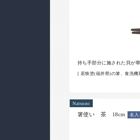
持ち手部分に施された貝が
[ 若狭塗(福井県)の箸、食洗機
Natsuno
箸使い 茶 18cm
名入