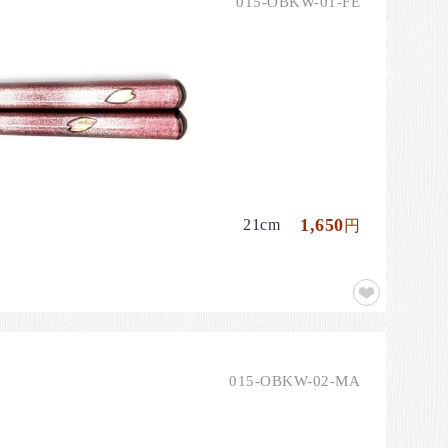
015-OBKW-01-FE
。
1,650
21cm
円
015-OBKW-02-MA