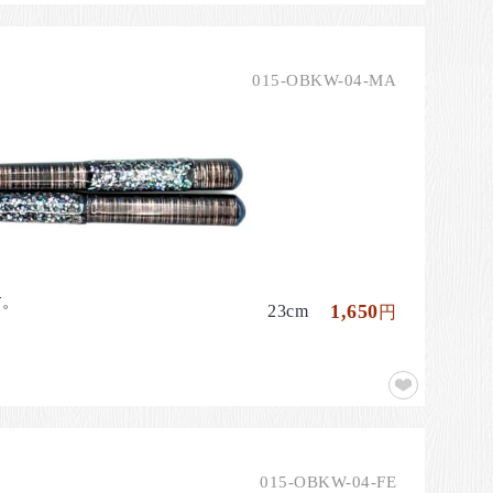
015-OBKW-04-MA
す。
1,650
23cm
円
015-OBKW-04-FE