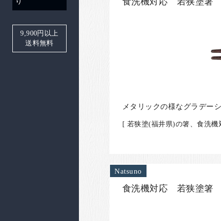
食洗機対応 若狭塗箸 
り
9,900
円以上
送料無料
メタリックの様なグラデー
[ 若狭塗(福井県)の箸、食洗
Natsuno
食洗機対応 若狭塗箸