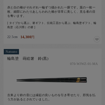
​赤と白の椿がそれぞれ一輪ずつ描かれた一膳です。葉の一枚一
枚、細部にわたりあしらわれた椿が非常に美しく、見る者の目
を奪います。
[ タイプから選ぶ、箸ギフト、伝統工芸から選ぶ、輪島塗ギフト、輪
島塗（石川県）の箸 ]
22.5cm
14,300
円
Natsuno
輪島塗 蒔絵箸 鈴(黒)
070-WJWZ-01-MA
古来より鈴の音には縁起の良いものを引き寄せたり、邪気を払
う力があるとされていました。