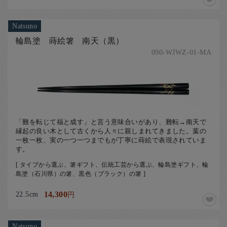
Natsuno
輪島塗 蒔絵箸 南天（黒）
090-WJWZ-01-MA
「難を転じて福と成す」と言う意味合いがあり、難転→南天で
縁起の良い木として古くから人々に親しまれてきました。葉の
一枚一枚、実の一つ一つまでもが丁寧に蒔絵で表現されていま
す。
[ タイプから選ぶ、箸ギフト、伝統工芸から選ぶ、輪島塗ギフト、輪
島塗（石川県）の箸、黒色（ブラック）の箸 ]
22.5cm
14,300
円
Natsuno