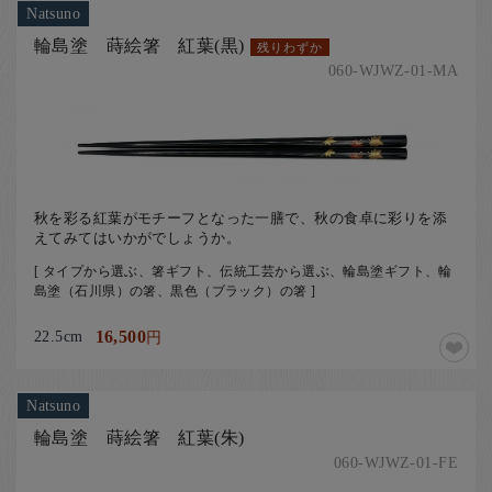
Natsuno
輪島塗 蒔絵箸 紅葉(黒)
残りわずか
060-WJWZ-01-MA
​秋を彩る紅葉がモチーフとなった一膳で、秋の食卓に彩りを添
えてみてはいかがでしょうか。
[ タイプから選ぶ、箸ギフト、伝統工芸から選ぶ、輪島塗ギフト、輪
島塗（石川県）の箸、黒色（ブラック）の箸 ]
22.5cm
16,500
円
Natsuno
輪島塗 蒔絵箸 紅葉(朱)
060-WJWZ-01-FE