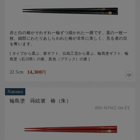
​赤と白の椿がそれぞれ一輪ずつ描かれた一膳です。葉の一枚一
枚、細部にわたりあしらわれた椿が非常に美しく、見る者の目
を奪います。
[ タイプから選ぶ、箸ギフト、伝統工芸から選ぶ、輪島塗ギフト、輪
島塗（石川県）の箸、黒色（ブラック）の箸 ]
22.5cm
14,300
円
Natsuno
輪島塗 蒔絵箸 椿（朱）
090-WJWZ-04-FE