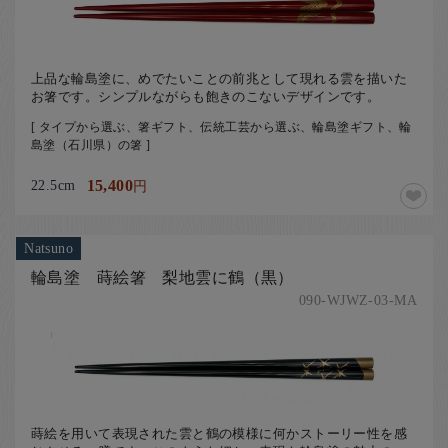
上品な輪島塗に、めでたいことの前兆として現れる雲を描いた
お箸です。シンプルながらも飽きのこないデザインです。
[ タイプから選ぶ、箸ギフト、伝統工芸から選ぶ、輪島塗ギフト、輪
島塗（石川県）の箸 ]
22.5cm
15,400
円
Natsuno
輪島塗 蒔絵箸 梨地雲に鶴（黒）
090-WJWZ-03-MA
蒔絵を用いて表現された雲と鶴の模様に何かストーリー性を感