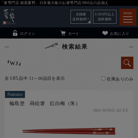
「箸専門店 銀座夏野」日本最大級のお箸専門店3000点の品揃え
menu
夫婦箸
9,900
円以上
送料無料!!
送料無料
ログイン
カート
お気に入り
検索結果
WJ
箸
（贈答用・自宅用）
185
全
品中 31～60品目を表示
在庫ありのみ
子供和食器
（贈答用・自宅用）
銀座夏野・箸長
について
Natsuno
輪島塗 蒔絵箸 紅白梅（朱）
小夏
について
こども和食器
060-WJWZ-02-FE
ご利用ガイド
法人・飲食店のお客様