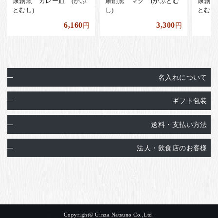
康創窯 カレー皿 (かぶ
康創窯 マグ (かぶとむ
康創窯
とむし)
し)
とむし
6,160
3,300
円
円
名入れについて
ギフト包装
送料・支払い方法
法人・飲食店のお客様
Copyright© Ginza Natsuno Co.,Ltd.