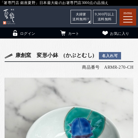
「箸専門店 銀座夏野」日本最大級のお箸専門店3000点の品揃え
menu
夫婦箸
9,900
円以上
送料無料!!
送料無料
ログイン
カート
お気に入り
康創窯 変形小鉢 (かぶとむし)
名入れ可
商品番号
ARMR-270-CH
箸
（贈答用・自宅用）
子供和食器
（贈答用・自宅用）
銀座夏野・箸長
について
小夏
について
こども和食器
ご利用ガイド
法人・飲食店のお客様