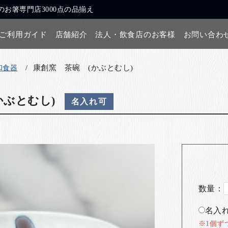
お箸専門店3000点の品揃え
ご利用ガイド
店舗紹介
法人・飲食店のお客様
お問い合わ
康創窯 茶碗 (かぶとむし)
和食器
かぶとむし)
名入れ可
数量：
名入れ
※1個ず