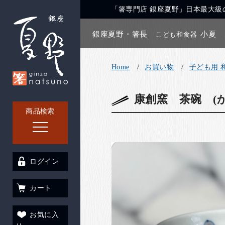
「箸専門店 銀座夏野」日本最大級の
銀座夏野・箸長
小夏
こども和食器
Home
お買い物
子ども用 
康創窯 茶碗 (
商品検索
ログイン
カート
お気に入