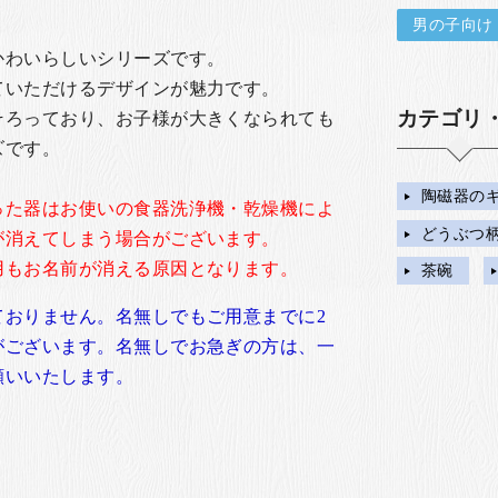
男の子向け
かわいらしいシリーズです。
ていただけるデザインが魅力です。
カテゴリ
そろっており、お子様が大きくなられても
ズです。
陶磁器の
った器はお使いの食器洗浄機・乾燥機によ
どうぶつ
が消えてしまう場合がございます。
用もお名前が消える原因となります。
茶碗
ておりません。名無しでもご用意までに2
がございます。名無しでお急ぎの方は、一
願いいたします。