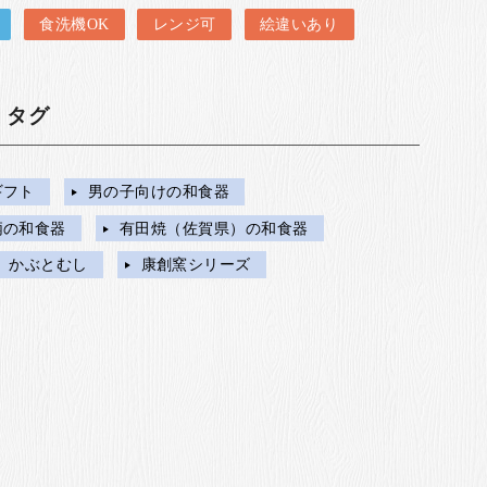
食洗機OK
レンジ可
絵違いあり
・タグ
ギフト
男の子向けの和食器
柄の和食器
有田焼（佐賀県）の和食器
かぶとむし
康創窯シリーズ