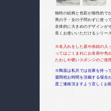
独特の絵柄と色彩が個性的で
男の子・女の子問わずに使っ
全体的に大きめのデザインが
長くお使いいただけるシリー
※名入れをした器や赤絵の入
ってはごくまれにお名前や色
たわしや硬いスポンジのご使
※陶器は私共では在庫を持っ
週間程お時間を頂戴する場合
度ご連絡頂ますよう宜しくお