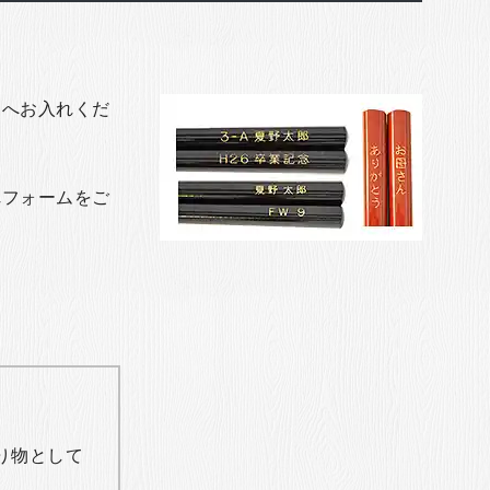
トへお入れくだ
れフォームをご
り物として