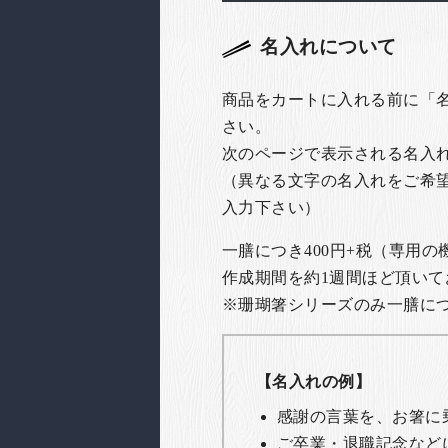
名入れについて
商品をカートに入れる前に「
さい。
次のページで表示される名入
（異なる文字の名入れをご希
入力下さい）
一膳につき400円+税（専用
作成期間を約1週間ほど頂いて
※珊瑚箸シリーズのみ一膳につき
【名入れの例】
感謝の言葉を、お箸に
ご卒業・退職記念など