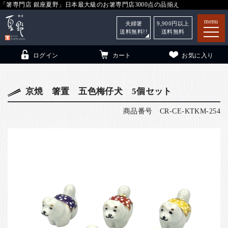
「箸専門店 銀座夏野」日本最大級のお箸専門店3000点の品揃え
menu
夫婦箸
9,900
円以上
送料無料!!
送料無料
ログイン
カート
お気に入り
京焼 箸置 五色梅仔犬 5個セット
商品番号
CR-CE-KTKM-254
箸
（贈答用・自宅用）
子供和食器
（贈答用・自宅用）
銀座夏野・箸長
について
小夏
について
こども和食器
ご利用ガイド
法人・飲食店のお客様