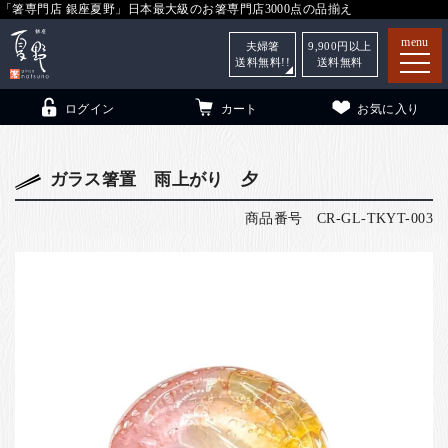
「箸専門店 銀座夏野」日本最大級のお箸専門店3000点の品揃え
menu
夫婦箸
9,900
円以上
送料無料!!
送料無料
ログイン
カート
お気に入り
ガラス箸置 雨上がり 夕
商品番号
CR-GL-TKYT-003
箸
（贈答用・自宅用）
子供和食器
（贈答用・自宅用）
銀座夏野・箸長
について
小夏
について
こども和食器
ご利用ガイド
法人・飲食店のお客様