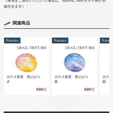
（無地をご選択いただいた場合は、包装内に同封せず小袋が別
途付きます）
関連商品
Natsuno
Natsuno
Natsun
CR-GL-TKYT-003
CR-GL-TKYT-004
ガラス箸置 雨上がり
ガラス箸置 雨上がり
ガラ
夕
夜
朝
880
880
円
円