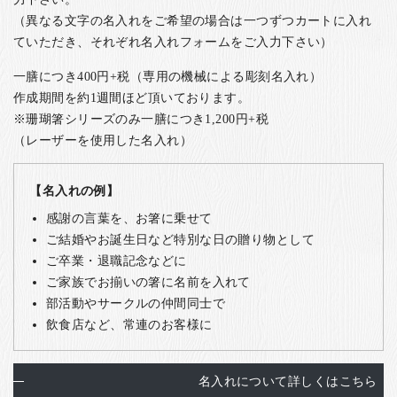
（異なる文字の名入れをご希望の場合は一つずつカートに入れ
ていただき、それぞれ名入れフォームをご入力下さい）
一膳につき400円+税（専用の機械による彫刻名入れ）
作成期間を約1週間ほど頂いております。
※珊瑚箸シリーズのみ一膳につき1,200円+税
（レーザーを使用した名入れ）
【名入れの例】
感謝の言葉を、お箸に乗せて
ご結婚やお誕生日など特別な日の贈り物として
ご卒業・退職記念などに
ご家族でお揃いの箸に名前を入れて
部活動やサークルの仲間同士で
飲食店など、常連のお客様に
名入れについて詳しくはこちら