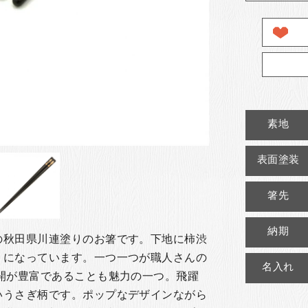
素地
表面塗装
箸先
納期
の秋田県川連塗りのお箸です。下地に柿渋
りになっています。一つ一つが職人さんの
名入れ
開が豊富であることも魅力の一つ。飛躍
いうさぎ柄です。ポップなデザインながら