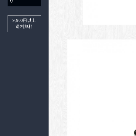
り
9,900
円以上
送料無料