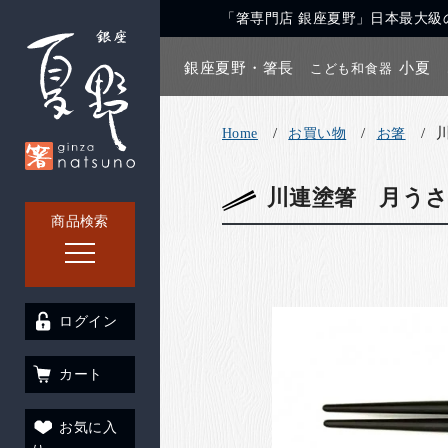
「箸専門店 銀座夏野」日本最大級の
銀座夏野・箸長
小夏
こども和食器
Home
お買い物
お箸
川連塗箸 月うさ
商品検索
ログイン
カート
お気に入