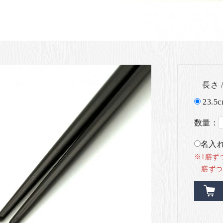
長さ /
23.5c
数量：
名入れ
※1膳ず
膳ずつ