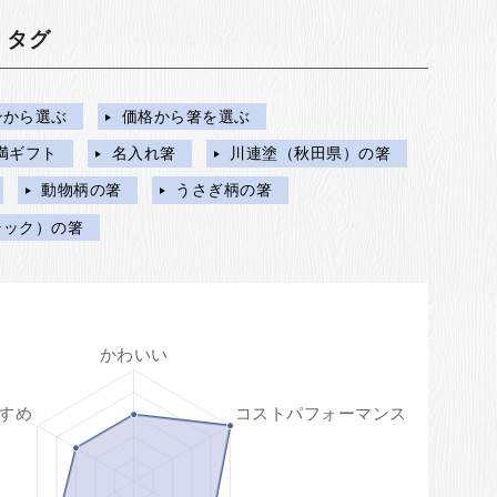
・タグ
ンから選ぶ
価格から箸を選ぶ
未満ギフト
名入れ箸
川連塗（秋田県）の箸
動物柄の箸
うさぎ柄の箸
ラック）の箸