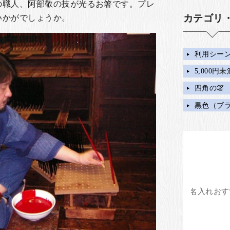
の職人、阿部敬の技が光るお箸です。
プレ
カテゴリ
いかがでしょうか。
利用シー
5,000円
四角の箸
黒色（ブ