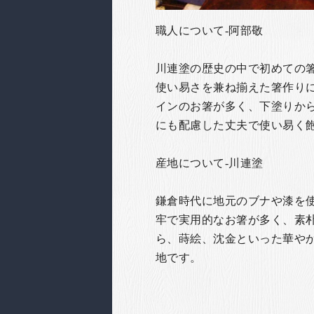
職人について-阿部敬
川連塗の歴史の中で初めての
使い易さを兼ね揃えた箸作り
インのお箸が多く、下塗りか
にも配慮した丈夫で使い易く
産地について-川連塗
鎌倉時代に地元のブナや漆を
牢で実用的なお箸が多く、素
ら、蒔絵、沈金といった華や
地です。