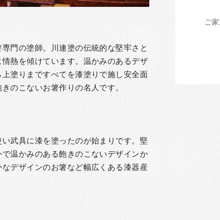
箸専門の塗師。川連塗の伝統的な堅牢さと
に情熱を傾けています。温かみのあるデザ
ら上塗りまですべてを漆塗りで施し安全面
飽きのこないお箸作りの名人です。
使い武具に漆を塗ったのが始まりです。堅
朴で温かみのある飽きのこないデザインか
かなデザインのお箸など幅広くある漆器産