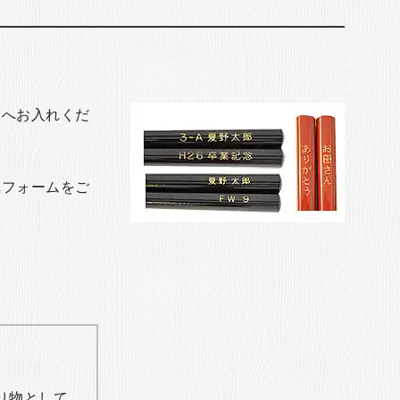
トへお入れくだ
れフォームをご
り物として