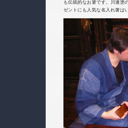
も伝統的なお箸です。
川連塗
ゼントにも人気な名入れ箸は