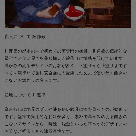
職人について-阿部敬
川連塗の歴史の中で初めての箸専門の塗師。川連塗の伝統的な
堅牢さと使い易さを兼ね揃えた箸作りに情熱を傾けています。
温かみのあるデザインのお箸が多く、下塗りから上塗りまです
べてを漆塗りで施し安全面にも配慮した丈夫で使い易く飽きの
こないお箸作りの名人です。
産地について-川連塗
鎌倉時代に地元のブナや漆を使い武具に漆を塗ったのが始まり
です。堅牢で実用的なお箸が多く、素朴で温かみのある飽きの
こないデザインから、蒔絵、沈金といった華やかなデザインの
お箸など幅広くある漆器産地です。