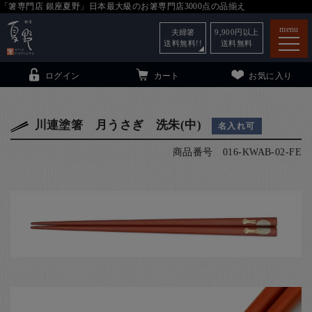
「箸専門店 銀座夏野」日本最大級のお箸専門店3000点の品揃え
menu
夫婦箸
9,900
円以上
送料無料!!
送料無料
ログイン
カート
お気に入り
川連塗箸 月うさぎ 洗朱(中)
名入れ可
商品番号
016-KWAB-02-FE
箸
（贈答用・自宅用）
子供和食器
（贈答用・自宅用）
銀座夏野・箸長
について
小夏
について
こども和食器
ご利用ガイド
法人・飲食店のお客様