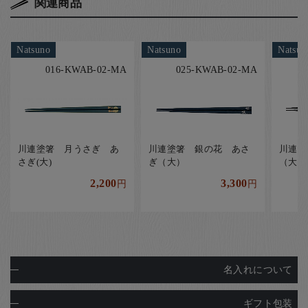
関連商品
Natsuno
Natsuno
Natsun
016-KWAB-02-MA
025-KWAB-02-MA
川連塗箸 月うさぎ あ
川連塗箸 銀の花 あさ
川連塗
さぎ(大)
ぎ（大）
（大）
2,200
3,300
円
円
名入れについて
ギフト包装