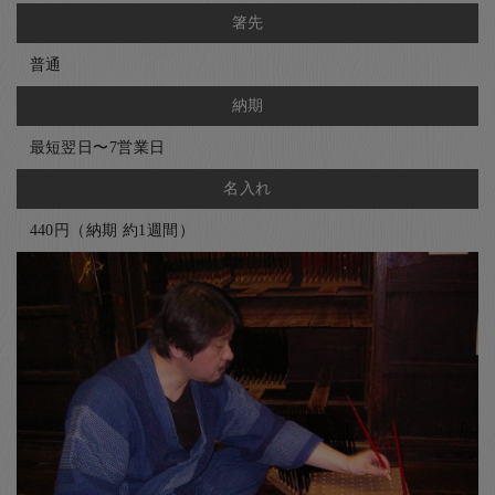
箸先
普通
納期
最短翌日〜7営業日
名入れ
440円（納期 約1週間）