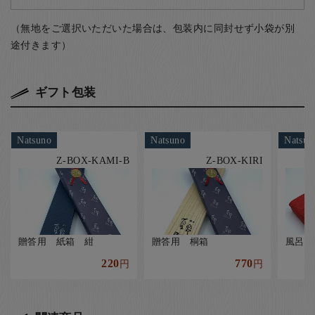
（無地をご選択いただいた場合は、包装内に同封せず小袋が別
途付きます）
ギフト包装
Natsuno
Natsuno
Natsun
Z-BOX-KAMI-B
Z-BOX-KIRI
贈答用 紙箱 紺
贈答用 桐箱
風呂敷
220
770
円
円