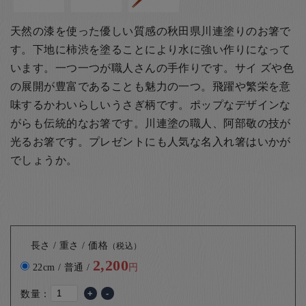
天然の漆を使った優しい質感の秋田県川連塗りのお箸で
す。下地に柿渋を塗ることにより水に強い作りになって
います。一つ一つが職人さんの手作りです。サイ ズや色
の展開が豊富であることも魅力の一つ。飛躍や繁栄を意
味するかわいらしいうさぎ柄です。ポップなデザインな
がらも伝統的なお箸です。
川連塗の職人、阿部敬の技が
光るお箸です。
プレゼントにも人気な名入れ箸はいかが
でしょうか。
長さ / 重さ / 価格
（税込）
2,200
22cm / 普通 /
円
数量：
+
-