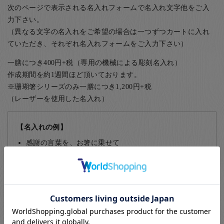
次のページで表示される名入れフォームで名入れ文字他をご入
力下さい。
（異なる文字の名入れをご希望の場合は一つずつカートに入れ
ていただき、それぞれ名入れフォームをご入力下さい）
一膳につき400円+税（専用の機械による彫刻名入れ）
作成期間を約1週間ほど頂いております。
※珊瑚箸シリーズのみ一膳につき1,200円+税
（レーザーを使用した名入れ）
【名入れの例】
感謝の言葉を、お箸に乗せて
ご結婚やお誕生日など特別な日の贈り物として
ご卒業・退職記念などに
ご家族でお揃いの箸に名前を入れて
部活動やサークルの仲間同士で
飲食店など、常連のお客様に