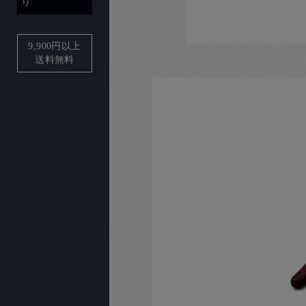
り
9,900
円以上
送料無料