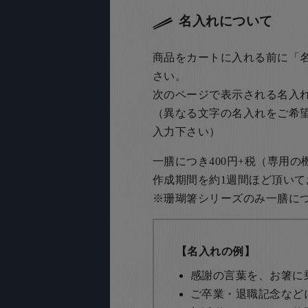
名入れについて
商品をカートに入れる前に「
さい。
次のページで表示される名入
（異なる文字の名入れをご希
入力下さい）
一膳につき400円+税（専用
作成期間を約1週間ほど頂いて
※珊瑚箸シリーズのみ一膳につき
【名入れの例】
感謝の言葉を、お箸に
ご卒業・退職記念など