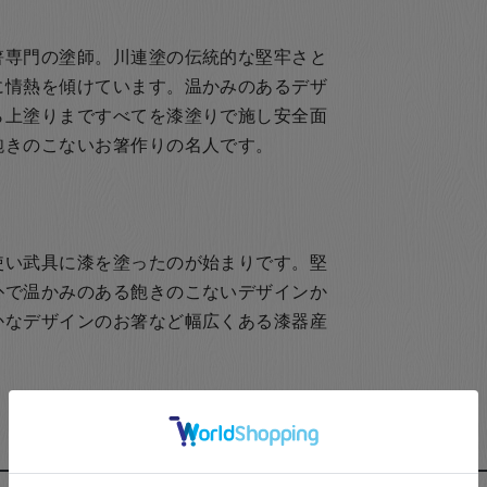
箸専門の塗師。川連塗の伝統的な堅牢さと
に情熱を傾けています。温かみのあるデザ
ら上塗りまですべてを漆塗りで施し安全面
飽きのこないお箸作りの名人です。
使い武具に漆を塗ったのが始まりです。堅
朴で温かみのある飽きのこないデザインか
かなデザインのお箸など幅広くある漆器産