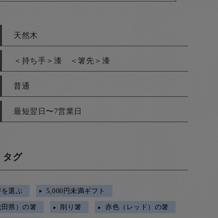
天然木
＜持ち手＞漆 ＜箸先＞漆
普通
最短翌日〜7営業日
・タグ
箸を選ぶ
5,000円未満ギフト
秋田県）の箸
削り箸
赤色（レッド）の箸