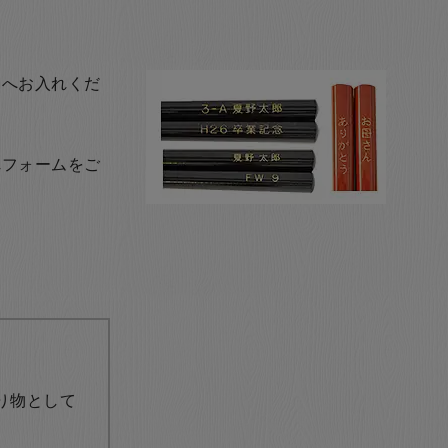
トへお入れくだ
れフォームをご
り物として