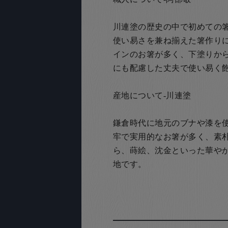
川連塗の歴史の中で初めての
使い易さを兼ね揃えた箸作り
インのお箸が多く、下塗りか
にも配慮した丈夫で使い易く
産地について-川連塗
鎌倉時代に地元のブナや漆を
牢で実用的なお箸が多く、素
ら、蒔絵、沈金といった華や
地です。