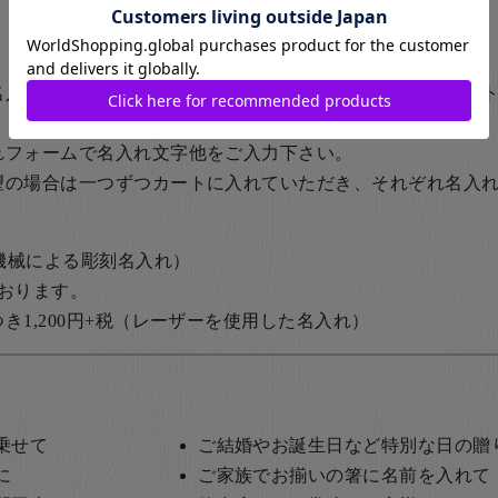
名入れする」のチェックボックスにチェックを入れて、カー
れフォームで名入れ文字他をご入力下さい。
望の場合は一つずつカートに入れていただき、それぞれ名入
の機械による彫刻名入れ）
おります。
1,200円+税
（レーザーを使用した名入れ）
乗せて
ご結婚やお誕生日など特別な日の贈
に
ご家族でお揃いの箸に名前を入れて