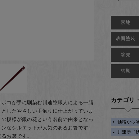
素地
表面塗装
箸先
納期
カテゴリ
コボコが手に馴染む川連塗職人による一膳
りとしたやさしい手触りに仕上がっていま
トの模様が銀の花という名前の由来となっ
価格から
ダンなシルエットが人気のあるお箸です。
川連塗（
光るお箸です。