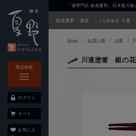
「箸専門店 銀座夏野」日本最大級の
銀座夏野・箸長
小夏
こども和食器
Home
お買い物
お箸
川連塗箸 銀の花
商品検索
ログイン
カート
お気に入