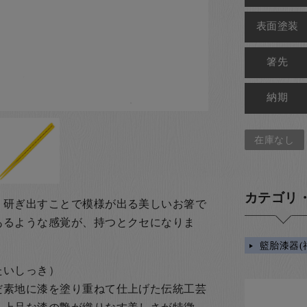
表面塗装
箸先
納期
在庫なし
カテゴリ
、研ぎ出すことで模様が出る美しいお箸で
あるような感覚が、持つとクセになりま
籃胎漆器(
たいしっき）
だ素地に漆を塗り重ねて仕上げた伝統工芸