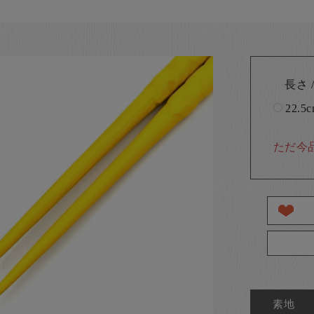
長さ /
22.5
ただ今
素地