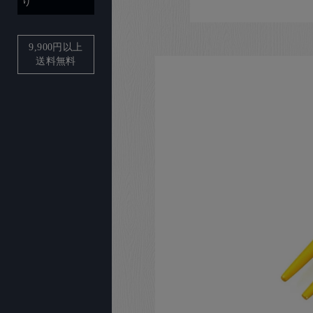
り
9,900
円以上
送料無料