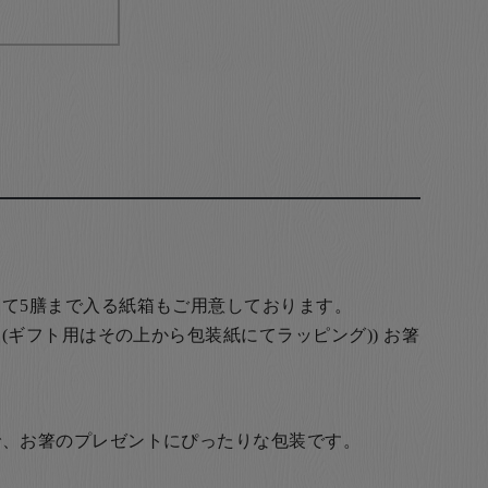
て5膳まで入る紙箱もご用意しております。
(ギフト用はその上から包装紙にてラッピング)) お箸
で、お箸のプレゼントにぴったりな包装です。