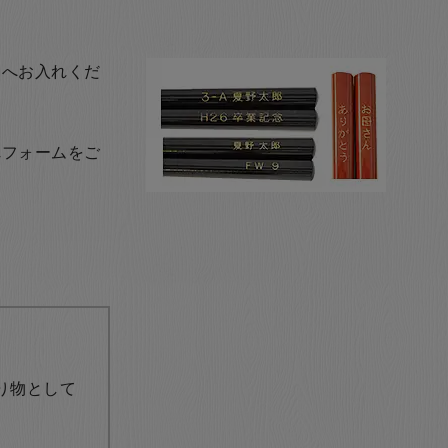
トへお入れくだ
れフォームをご
り物として