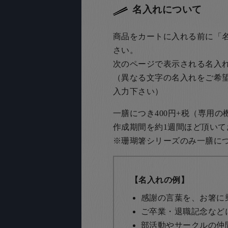
名入れについて
商品をカートに入れる前に「
さい。
次のページで表示される名入
（異なる文字の名入れをご希
入力下さい）
一膳につき400円+税（専用
作成期間を約1週間ほど頂いて
※珊瑚箸シリーズのみ一膳につき
【名入れの例】
感謝の言葉を、お箸に
ご卒業・退職記念など
部活動やサークルの仲