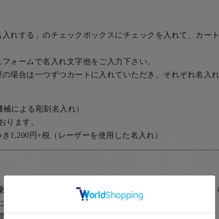
名入れする」のチェックボックスにチェックを入れて、カー
れフォームで名入れ文字他をご入力下さい。
望の場合は一つずつカートに入れていただき、それぞれ名入
の機械による彫刻名入れ）
おります。
1,200円+税
（レーザーを使用した名入れ）
乗せて
ご結婚やお誕生日など特別な日の贈
に
ご家族でお揃いの箸に名前を入れて
間同士で
飲食店など、常連のお客様に