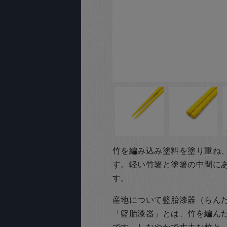
竹を編み込み塗料を塗り重ね
す。軽い竹箸と塗箸の中間に
す。
産地について籃胎漆器（らん
「籃胎漆器」とは、竹を編ん