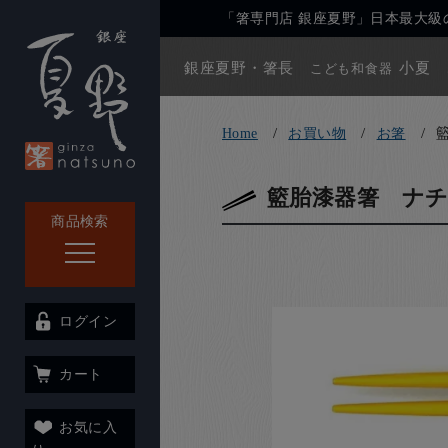
「箸専門店 銀座夏野」日本最大級の
銀座夏野・箸長
小夏
こども和食器
Home
お買い物
お箸
籃胎漆器箸 ナ
商品検索
ログイン
カート
お気に入