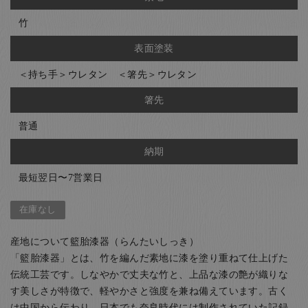
竹
表面塗装
＜持ち手＞ウレタン ＜箸先＞ウレタン
箸先
普通
納期
最短翌日〜7営業日
在庫なし
産地について籃胎漆器（らんたいしっき）
「籃胎漆器」とは、竹を編んだ素地に漆を塗り重ねて仕上げた
伝統工芸です。しなやかで丈夫な竹と、上品な漆の艶が織りな
す美しさが特徴で、軽やかさと強度を兼ね備えています。古く
は中国から伝わり、日本でも奈良時代には制作されていた記録