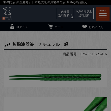
「箸専門店 銀座夏野」日本最大級のお箸専門店3000点の品揃え
menu
夫婦箸
9,900
円以上
送料無料!!
送料無料
ログイン
カート
お気に入り
籃胎漆器箸 ナチュラル 緑
商品番号
025-FKIR-23-UN
箸
（贈答用・自宅用）
子供和食器
（贈答用・自宅用）
銀座夏野・箸長
について
小夏
について
こども和食器
ご利用ガイド
法人・飲食店のお客様