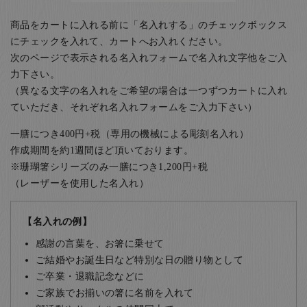
商品をカートに入れる前に「名入れする」のチェックボックス
にチェックを入れて、カートへお入れください。
次のページで表示される名入れフォームで名入れ文字他をご入
力下さい。
（異なる文字の名入れをご希望の場合は一つずつカートに入れ
ていただき、それぞれ名入れフォームをご入力下さい）
一膳につき400円+税（専用の機械による彫刻名入れ）
作成期間を約1週間ほど頂いております。
※珊瑚箸シリーズのみ一膳につき1,200円+税
（レーザーを使用した名入れ）
【名入れの例】
感謝の言葉を、お箸に乗せて
ご結婚やお誕生日など特別な日の贈り物として
ご卒業・退職記念などに
ご家族でお揃いの箸に名前を入れて