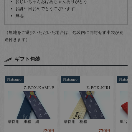
おじいちゃんおばあちゃんありがとう
お誕生日おめでとうございます
無地
（無地をご選択いただいた場合は、包装内に同封せず小袋が別
途付きます）
ギフト包装
Natsuno
Natsuno
Natsun
Z-BOX-KAMI-B
Z-BOX-KIRI
贈答用 紙箱 紺
贈答用 桐箱
風呂敷
220
770
円
円