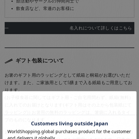
部活動やサークルの仲間同士で
飲食店など、常連のお客様に
名入れについて詳しくはこちら
ギフト包装について
お箸のギフト用のラッピングとして紙箱と桐箱がお選びいただ
けます。また、ご家族用として5膳まで入る紙箱もご用意してお
ります。
(お子様食器に関してはギフト用・ご自宅用問わず、紙箱(無料)
に入れてのお届けとなります(ギフト用はその上から包装紙にて
ラッピング)) お箸用の無料のラッピングは、箸袋に入れるタイ
プのものになります。
お箸用のギフトボックスをご注文いただいた方は、￥440-(税別)