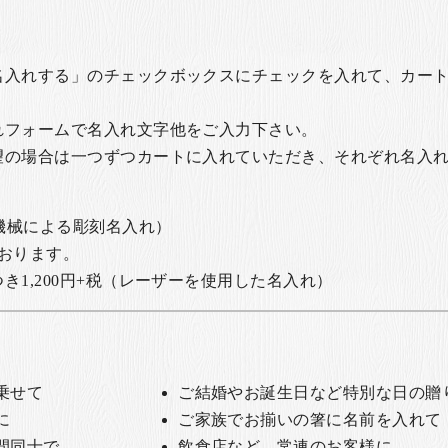
名入れする」のチェックボックスにチェックを入れて、カー
れフォームで名入れ文字他をご入力下さい。
望の場合は一つずつカートに入れていただき、それぞれ名入
の機械による彫刻名入れ）
おります。
1,200円+税
（レーザーを使用した名入れ）
乗せて
ご結婚やお誕生日など特別な日の贈
に
ご家族でお揃いの箸に名前を入れて
間同士で
飲食店など、常連のお客様に