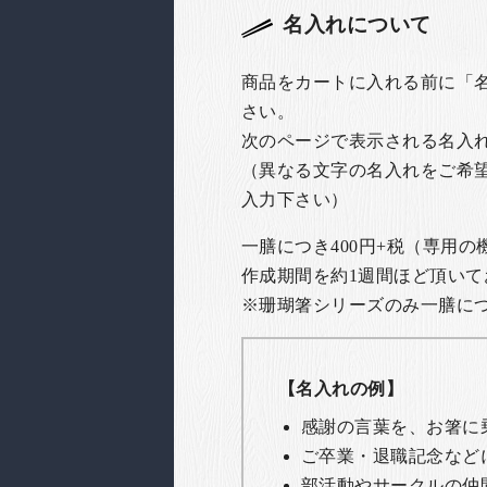
名入れについて
商品をカートに入れる前に「
さい。
次のページで表示される名入
（異なる文字の名入れをご希
入力下さい）
一膳につき400円+税（専用
作成期間を約1週間ほど頂いて
※珊瑚箸シリーズのみ一膳につき
【名入れの例】
感謝の言葉を、お箸に
ご卒業・退職記念など
部活動やサークルの仲