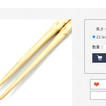
長さ /
22.5
数量：