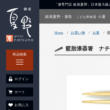
「箸専門店 銀座夏野」日本最大級の
銀座夏野・箸長
小夏
こども和食器
Home
お買い物
お箸
籃胎漆器箸 ナ
商品検索
ログイン
カート
お気に入