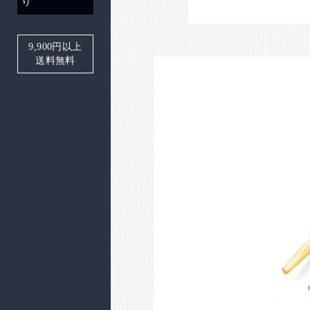
り
9,900
円以上
送料無料