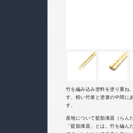
竹を編み込み塗料を塗り重ね
す。軽い竹箸と塗箸の中間に
す。
産地について籃胎漆器（らん
「籃胎漆器」とは、竹を編ん