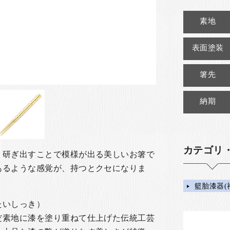
素地
表面塗装
箸先
納期
カテゴリ
、研ぎ出すことで模様が出る美しいお箸で
あるような感覚が、持つとクセになりま
籃胎漆器(
たいしっき）
だ素地に漆を塗り重ねて仕上げた伝統工芸