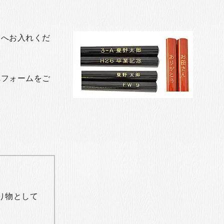
トへお入れくだ
れフォームをご
り物として