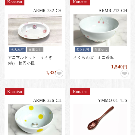
お客様の声
Konatsu
Konatsu
ARMR-232-CH
ARMR-212-CH
店舗紹介
お問い合わせ
お知らせ
箸ブログ
名入れ可
在庫なし
名入れ可
在庫なし
English
アニマルドット うさぎ
さくらんぼ ミニ茶碗
(桃) 楕円小皿
1,540
円
1,320
円
Konatsu
Konatsu
ARMR-226-CH
YMMO-01-4TS