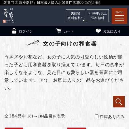
「箸専門店 銀座夏野」日本最大級のお箸専門店3000点の品揃え
menu
夫婦箸
9,900
円以上
送料無料!!
送料無料
ログイン
カート
お気に入り
女の子向けの和食器
うさぎやお花など、女の子に人気の可愛らしい絵柄が揃
った子ども用和食器を取り揃えて います。毎日の食事が
箸
（贈答用・自宅用）
楽しくなるような、見た目にも愛らしい器を豊富にご用
子供和食器
（贈答用・自宅用）
意していま す。ぜひ、お気に入りの一品をお選びくださ
い。
銀座夏野・箸長
について
小夏
について
こども和食器
ご利用ガイド
184
全
品中 181～184品目を表示
在庫ありのみ
法人・飲食店のお客様