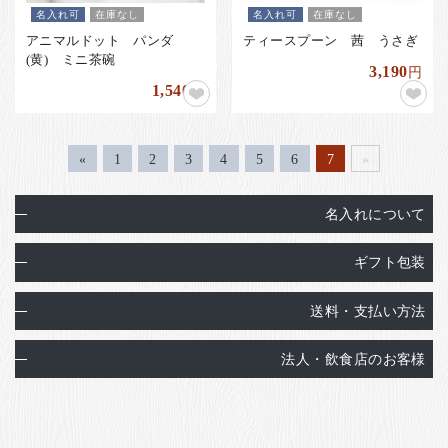
名入れ可
在庫なし
名入れ可
在庫なし
アニマルドット パンダ
ティースプーン 茜 うさぎ
(黄) ミニ茶碗
3,190
円
1,540
円
«
1
2
3
4
5
6
7
»
名入れについて
ギフト包装
送料・支払い方法
法人・飲食店のお客様