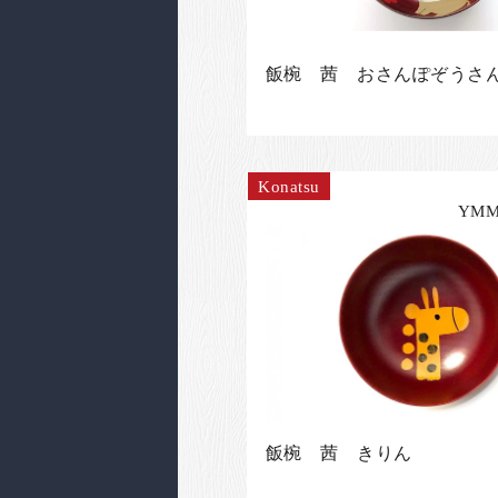
飯椀 茜 おさんぽぞうさ
Konatsu
YMM
飯椀 茜 きりん