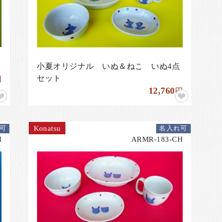
小夏オリジナル いぬ＆ねこ いぬ4点
セット
円
12,760
円
Konatsu
可
名入れ可
H
ARMR-183-CH