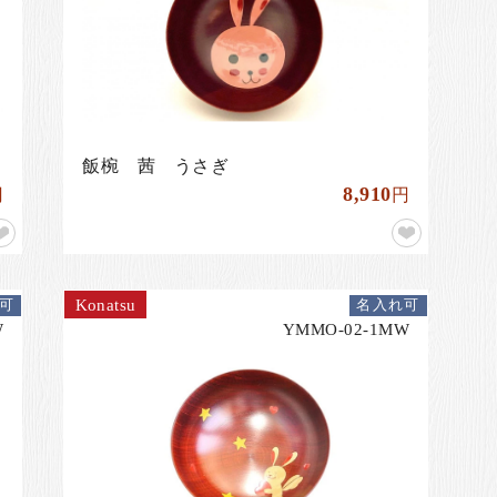
飯椀 茜 うさぎ
8,910
円
円
Konatsu
可
名入れ可
W
YMMO-02-1MW