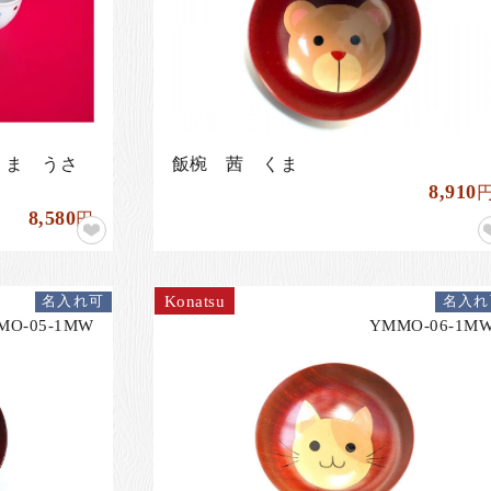
くま うさ
飯椀 茜 くま
8,910
8,580
円
Konatsu
名入れ可
名入れ
MO-05-1MW
YMMO-06-1M