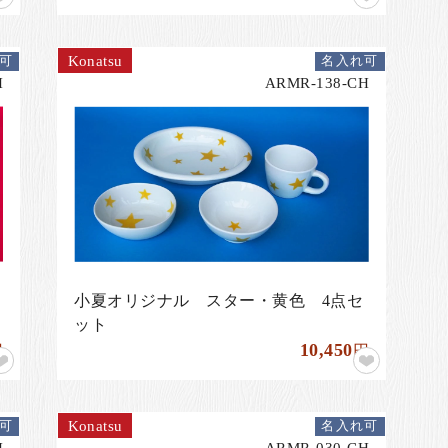
Konatsu
可
名入れ可
H
ARMR-138-CH
小夏オリジナル スター・黄色 4点セ
ット
10,450
円
円
Konatsu
可
名入れ可
H
ARMR-030-CH