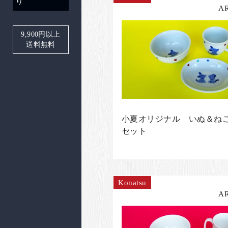
り
A
9,900
円以上
送料無料
小夏オリジナル いぬ＆ねこ
セット
Konatsu
A