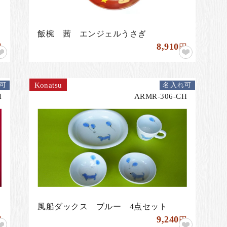
飯椀 茜 エンジェルうさぎ
8,910
円
円
Konatsu
可
名入れ可
H
ARMR-306-CH
風船ダックス ブルー 4点セット
9,240
円
円