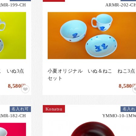
RMR-199-CH
ARMR-202-C
 いぬ3点
小夏オリジナル いぬ＆ねこ ねこ3点
セット
8,580
8,580
円
Konatsu
名入れ可
名入れ
RMR-182-CH
YMMO-10-1M