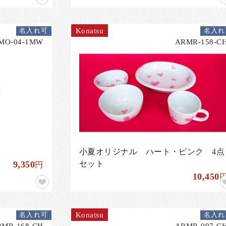
Konatsu
名入れ可
名入れ
MO-04-1MW
ARMR-158-C
小夏オリジナル ハート・ピンク 4点
9,350
セット
円
10,450
Konatsu
名入れ可
名入れ
RMR-168-CH
ARMR-097-C