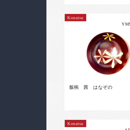
Konatsu
YM
飯椀 茜 はなぞの
Konatsu
A