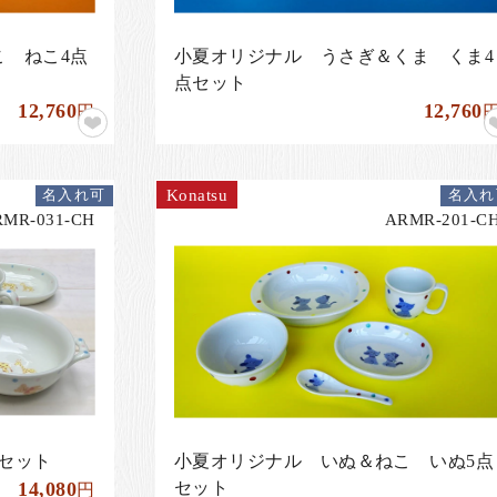
 ねこ4点
小夏オリジナル うさぎ＆くま くま4
点セット
12,760
12,760
円
Konatsu
名入れ可
名入れ
RMR-031-CH
ARMR-201-C
セット
小夏オリジナル いぬ＆ねこ いぬ5点
14,080
セット
円