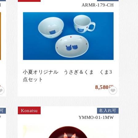
H
ARMR-179-CH
小夏オリジナル うさぎ＆くま くま3
点セット
8,580
円
円
Konatsu
可
名入れ可
W
YMMO-01-1MW