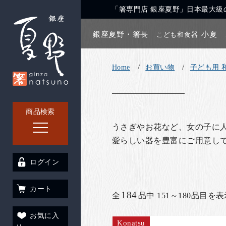
「箸専門店 銀座夏野」日本最大級の
銀座夏野・箸長
小夏
こども和食器
Home
お買い物
子ども用 
商品検索
うさぎやお花など、女の子に
愛らしい器を豊富にご用意し
ログイン
カート
184
全
品中 151～180品目を
お気に入
Konatsu