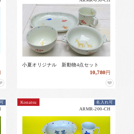
小夏オリジナル 新動物4点セット
10,780
円
円
Konatsu
可
名入れ可
H
ARMR-200-CH