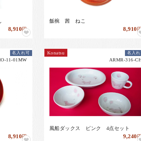
ん
飯椀 茜 ねこ
8,910
8,910
円
Konatsu
名入れ可
名入れ
O-11-01MW
ARMR-316-C
風船ダックス ピンク 4点セット
8,910
9,240
円