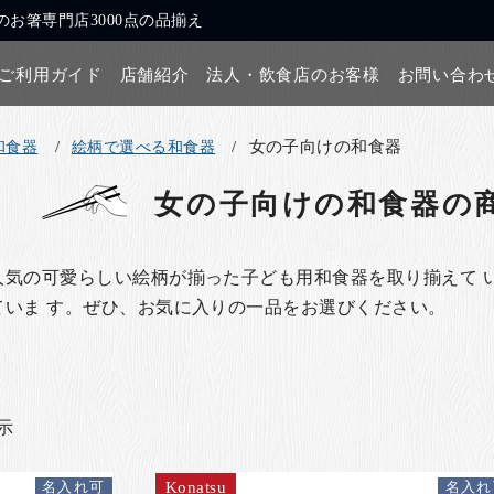
お箸専門店3000点の品揃え
ご利用ガイド
店舗紹介
法人・飲食店のお客様
お問い合わ
女の子向けの和食器
和食器
絵柄で選べる和食器
女の子向けの和食器
の
人気の可愛らしい絵柄が揃った子ども用和食器を取り揃えて 
ていま す。ぜひ、お気に入りの一品をお選びください。
表示
Konatsu
名入れ可
名入れ