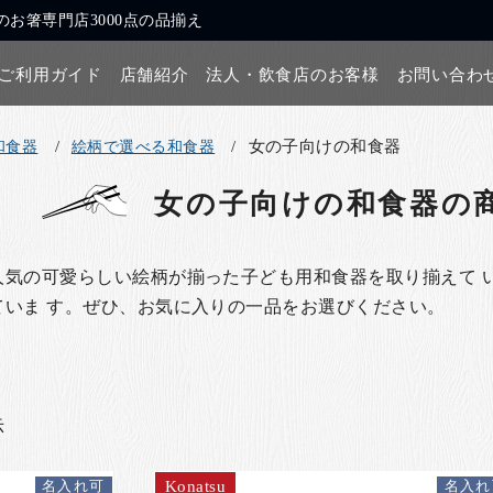
お箸専門店3000点の品揃え
ご利用ガイド
店舗紹介
法人・飲食店のお客様
お問い合わ
女の子向けの和食器
和食器
絵柄で選べる和食器
女の子向けの和食器
の
人気の可愛らしい絵柄が揃った子ども用和食器を取り揃えて 
ていま す。ぜひ、お気に入りの一品をお選びください。
示
Konatsu
名入れ可
名入れ