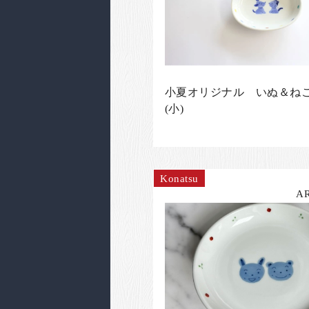
小夏オリジナル いぬ＆ね
(小)
Konatsu
A