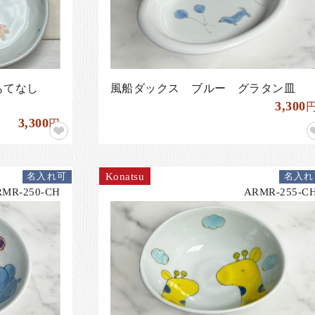
もてなし
風船ダックス ブルー グラタン皿
3,300
3,300
円
Konatsu
名入れ可
名入れ
RMR-250-CH
ARMR-255-C