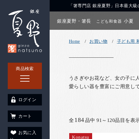
「箸専門店 銀座夏野」日本最大級の
銀座夏野・箸長
小夏
こども和食器
Home
お買い物
子ども用 
商品検索
うさぎやお花など、女の子に
愛らしい器を豊富にご用意し
ログイン
カート
184
全
品中 91～120品目を表
お気に入
Konatsu