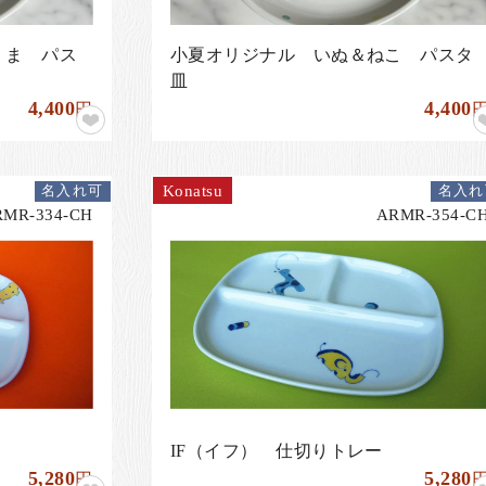
くま パス
小夏オリジナル いぬ＆ねこ パスタ
皿
4,400
4,400
円
Konatsu
名入れ可
名入れ
RMR-334-CH
ARMR-354-C
IF（イフ） 仕切りトレー
5,280
5,280
円