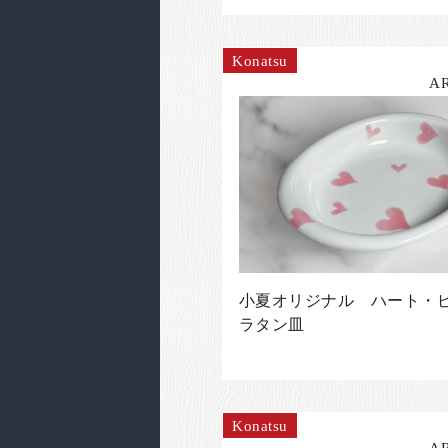
Konatsu
A
小夏オリジナル ハート・
ラタン皿
Konatsu
A