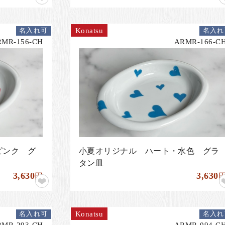
Konatsu
名入れ可
名入れ
RMR-156-CH
ARMR-166-C
ピンク グ
小夏オリジナル ハート・水色 グラ
タン皿
3,630
3,630
円
Konatsu
名入れ可
名入れ
RMR-293-CH
ARMR-094-C