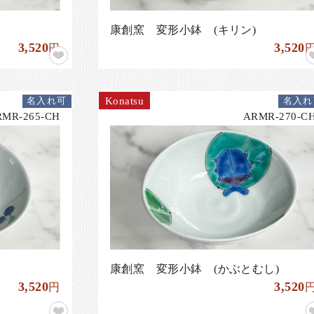
康創窯 変形小鉢 (キリン)
3,520
3,520
円
Konatsu
名入れ可
名入れ
RMR-265-CH
ARMR-270-C
康創窯 変形小鉢 (かぶとむし)
3,520
3,520
円