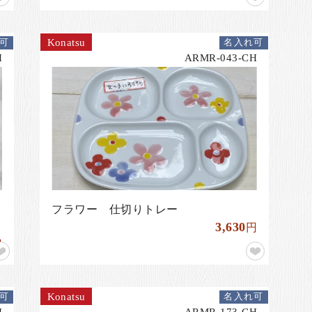
Konatsu
可
名入れ可
H
ARMR-043-CH
フラワー 仕切りトレー
3,630
円
円
Konatsu
可
名入れ可
H
ARMR-173-CH