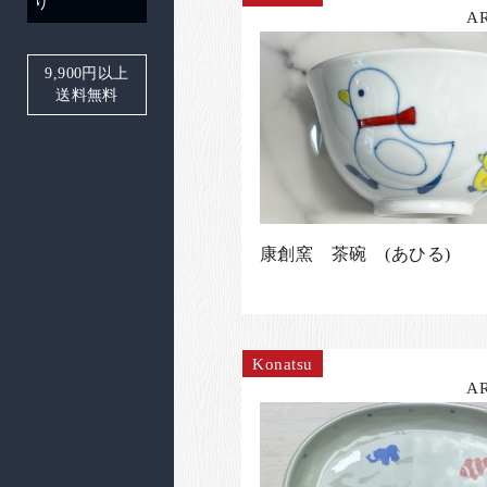
り
A
9,900
円以上
送料無料
康創窯 茶碗 (あひる)
Konatsu
A