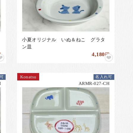
小夏オリジナル いぬ＆ねこ グラタ
ン皿
4,180
円
円
Konatsu
可
名入れ可
H
ARMR-027-CH