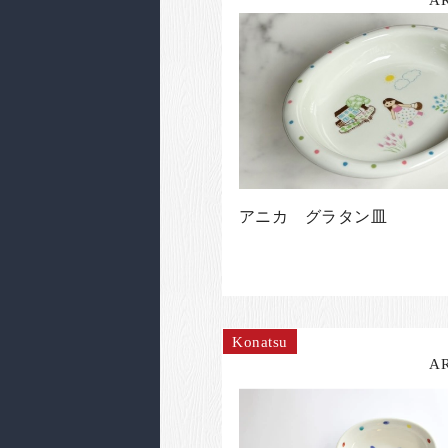
アニカ グラタン皿
Konatsu
A