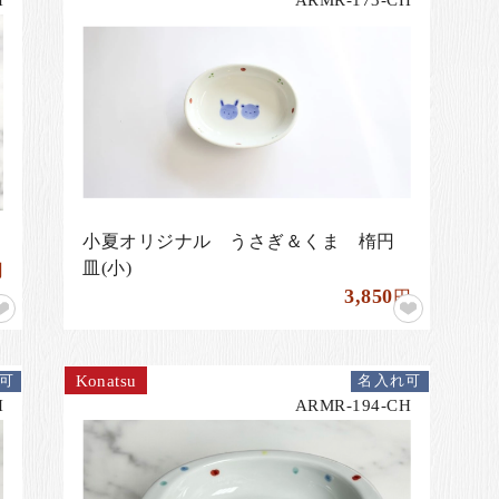
小夏オリジナル うさぎ＆くま 楕円
皿(小)
円
3,850
円
Konatsu
可
名入れ可
H
ARMR-194-CH