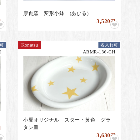
康創窯 変形小鉢 (あひる)
3,520
円
円
Konatsu
可
名入れ可
H
ARMR-136-CH
小夏オリジナル スター・黄色 グラ
タン皿
円
3,630
円