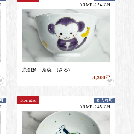
H
ARMR-274-CH
康創窯 茶碗 (さる)
3,300
円
円
Konatsu
可
名入れ可
H
ARMR-245-CH