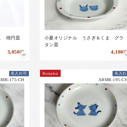
こ 楕円皿
小夏オリジナル うさぎ＆くま グラ
タン皿
3,850
4,180
円
Konatsu
名入れ可
名入れ
RMR-175-CH
ARMR-195-C