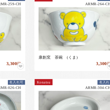
RMR-259-CH
ARMR-264-C
康創窯 茶碗 (くま)
3,300
3,300
円
Konatsu
名入れ可
名入れ
RMR-026-CH
ARMR-304-C