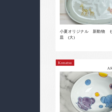
小夏オリジナル 新動物 
皿 (大)
Konatsu
A