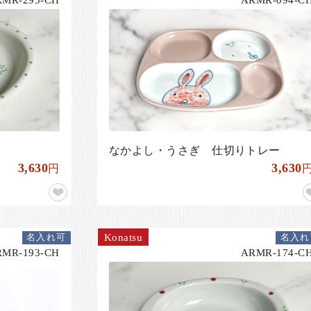
なかよし・うさぎ 仕切りトレー
3,630
3,630
円
Konatsu
名入れ可
名入れ
RMR-193-CH
ARMR-174-C