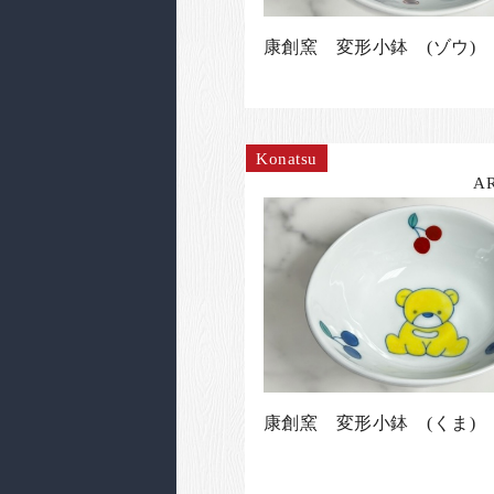
康創窯 変形小鉢 (ゾウ)
Konatsu
A
康創窯 変形小鉢 (くま)