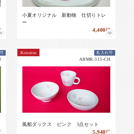
小夏オリジナル 新動物 仕切りトレ
ー
4,400
円
円
Konatsu
可
名入れ可
H
ARMR-315-CH
風船ダックス ピンク 3点セット
5,940
円
円