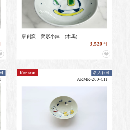
康創窯 変形小鉢 (木馬)
3,520
円
円
Konatsu
可
名入れ可
H
ARMR-260-CH