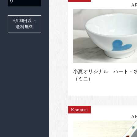
り
A
9,900
円以上
送料無料
小夏オリジナル ハート・
（ミニ）
Konatsu
A