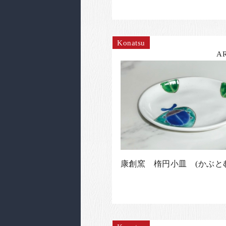
Konatsu
A
康創窯 楕円小皿 (かぶと