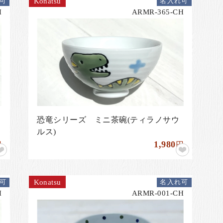
Konatsu
可
名入れ可
H
ARMR-365-CH
恐竜シリーズ ミニ茶碗(ティラノサウ
ルス)
1,980
円
円
Konatsu
可
名入れ可
H
ARMR-001-CH