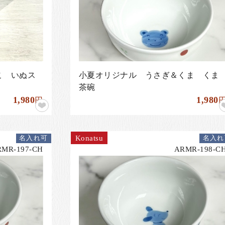
こ いぬス
小夏オリジナル うさぎ＆くま くま
茶碗
1,980
1,980
円
Konatsu
名入れ可
名入れ
RMR-197-CH
ARMR-198-C