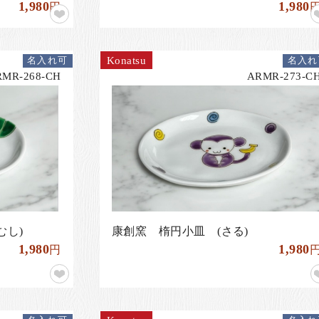
1,980
1,980
円
Konatsu
名入れ可
名入れ
RMR-268-CH
ARMR-273-C
むし)
康創窯 楕円小皿 (さる)
1,980
1,980
円