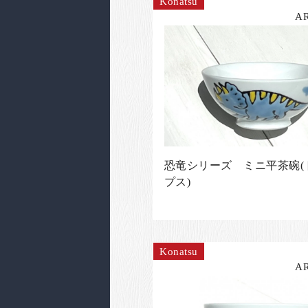
Konatsu
A
恐竜シリーズ ミニ平茶碗(
プス)
Konatsu
A