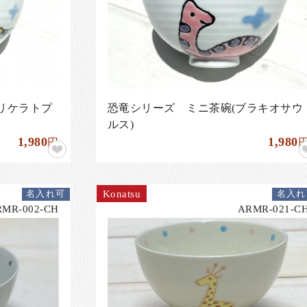
リケラトプ
恐竜シリーズ ミニ茶碗(ブラキオサウ
ルス)
1,980
1,980
円
Konatsu
名入れ可
名入れ
RMR-002-CH
ARMR-021-C