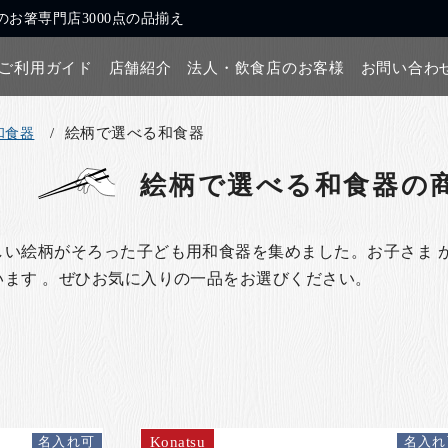
お箸専門店3000点の品揃え
ご利用ガイド
店舗紹介
法人・飲食店のお客様
お問い合わ
絵柄で選べる和食器
和食器
絵柄で選べる和食器
の
しい絵柄がそろった子ども用和食器を集めました。お子さま 
います 。ぜひお気に入りの一品をお選びください。
Konatsu
名入れ可
名入れ