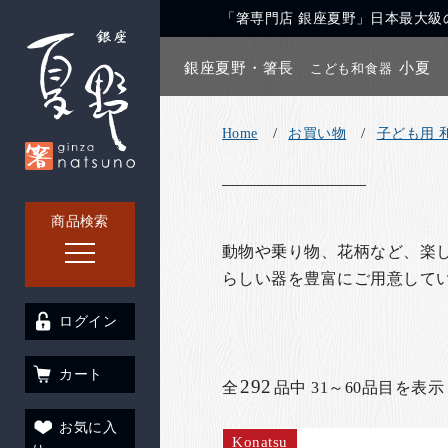
「箸専門店 銀座夏野」日本最大級の
銀座夏野・箸長
小夏
こども和食器
Home
お買い物
子ども用 
商品検索
動物や乗り物、花柄など、楽
らしい器を豊富にご用意して
ログイン
カート
292
全
品中 31～60品目を表示
お気に入
Konatsu