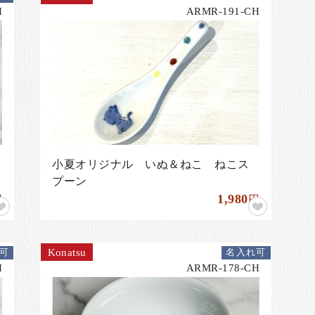
H
ARMR-191-CH
小夏オリジナル いぬ＆ねこ ねこス
プーン
1,980
円
円
Konatsu
可
名入れ可
H
ARMR-178-CH