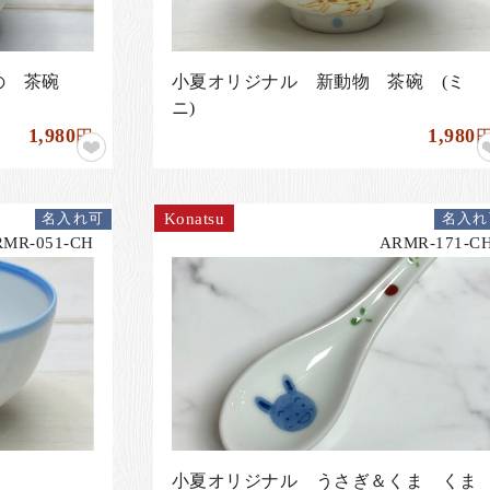
もの 茶碗
小夏オリジナル 新動物 茶碗 (ミ
ニ)
1,980
1,980
円
Konatsu
名入れ可
名入れ
RMR-051-CH
ARMR-171-C
小夏オリジナル うさぎ＆くま くま