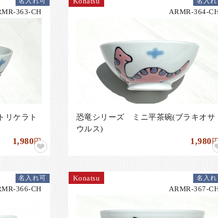
Konatsu
名入れ可
名入れ
RMR-363-CH
ARMR-364-C
トリケラト
恐竜シリーズ ミニ平茶碗(ブラキオサ
ウルス)
1,980
1,980
円
Konatsu
名入れ可
名入れ
RMR-366-CH
ARMR-367-C