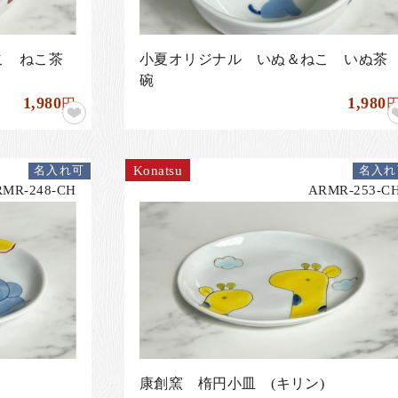
こ ねこ茶
小夏オリジナル いぬ＆ねこ いぬ茶
碗
1,980
1,980
円
Konatsu
名入れ可
名入れ
RMR-248-CH
ARMR-253-C
康創窯 楕円小皿 (キリン)