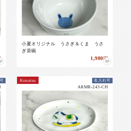
小夏オリジナル うさぎ＆くま うさ
ぎ茶碗
1,980
円
円
Konatsu
可
名入れ可
H
ARMR-243-CH