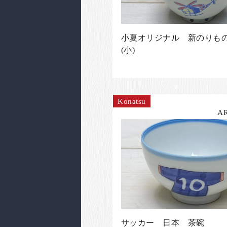
小夏オリジナル 新のり
(小)
Konatsu
A
サッカー 日本 茶碗