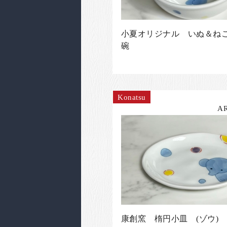
小夏オリジナル いぬ＆ね
碗
Konatsu
A
康創窯 楕円小皿 (ゾウ)