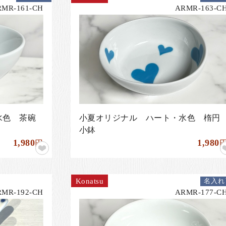
RMR-161-CH
ARMR-163-C
水色 茶碗
小夏オリジナル ハート・水色 楕円
小鉢
1,980
1,980
円
Konatsu
名入れ
RMR-192-CH
ARMR-177-C