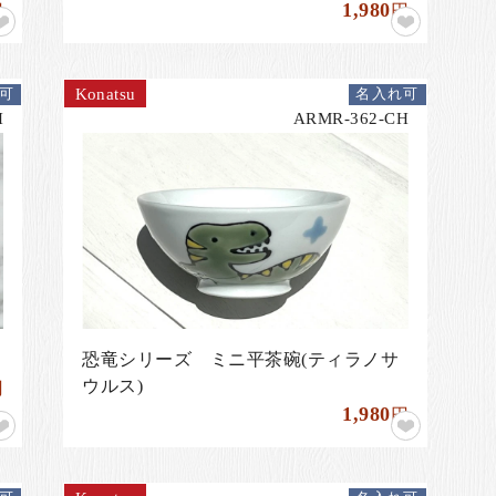
1,980
円
円
Konatsu
可
名入れ可
H
ARMR-362-CH
恐竜シリーズ ミニ平茶碗(ティラノサ
ウルス)
円
1,980
円