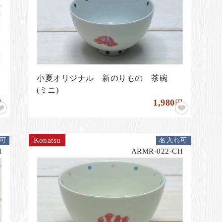
小夏オリジナル 新のりもの 茶碗
(ミニ)
1,980
円
円
Konatsu
可
名入れ可
H
ARMR-022-CH