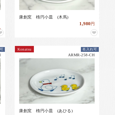
康創窯 楕円小皿 (木馬)
1,980
円
円
Konatsu
可
名入れ可
H
ARMR-258-CH
康創窯 楕円小皿 (あひる)