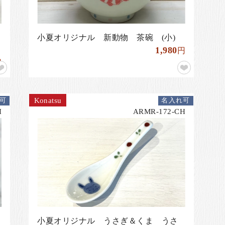
小夏オリジナル 新動物 茶碗 (小)
1,980
円
円
Konatsu
可
名入れ可
H
ARMR-172-CH
小夏オリジナル うさぎ＆くま うさ