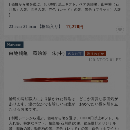
[ 価格から箸を選ぶ、10,000円以上ギフト、ペア夫婦箸、山中塗（石
川県）の箸、五角の箸、赤色（レッド）の箸、黒色（ブラック）の箸
]
23.5cm 21.5cm 【桐箱入り】
17,270
円
Natsuno
白地鶴亀 蒔絵箸 朱(中)
名入れ可
残りわずか
120-NTOG-01-FE
輪島の蒔絵職人により描かれた鶴亀は、どこか高貴な雰囲気が
あります。漆のなかでも珍しい白漆が、おめでたい柄を引き立
たせるお箸です。
[ 利用シーンから選ぶ、価格から箸を選ぶ、10,000円以上ギフト、名
入れ箸、特別なギフト、輪島箸(石川県)の箸、銀座夏野オリジナル
箸、四角の箸、動物柄の箸、赤色（レッド）の箸、白色（ホワイト）