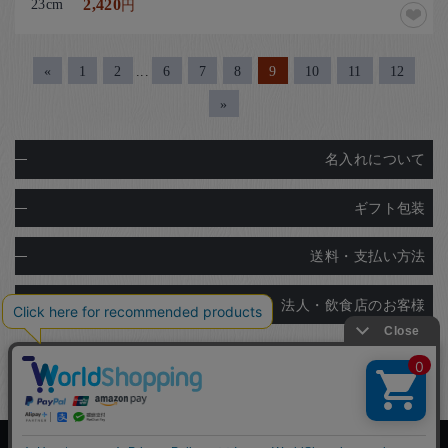
23cm
2,420
円
«
1
2
...
6
7
8
9
10
11
12
»
名入れについて
ギフト包装
送料・支払い方法
法人・飲食店のお客様
Copyright© Ginza Natsuno Co.,Ltd.