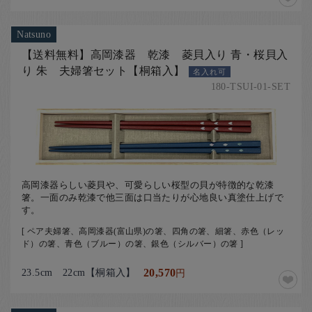
Natsuno
【送料無料】高岡漆器 乾漆 菱貝入り 青・桜貝入
り 朱 夫婦箸セット【桐箱入】
名入れ可
180-TSUI-01-SET
高岡漆器らしい菱貝や、可愛らしい桜型の貝が特徴的な乾漆
箸。一面のみ乾漆で他三面は口当たりが心地良い真塗仕上げで
す。
[ ペア夫婦箸、高岡漆器(富山県)の箸、四角の箸、細箸、赤色（レッ
ド）の箸、青色（ブルー）の箸、銀色（シルバー）の箸 ]
23.5cm 22cm【桐箱入】
20,570
円