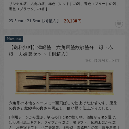
リジナル箸、六角の箸、赤色（レッド）の箸、青色（ブルー）の箸、
黒色（ブラック）の箸 ]
23.5 cm・21.5cm【桐箱入】
20,130
円
Natsuno
【送料無料】津軽塗 六角唐塗紋紗塗分 緑・赤
橙 夫婦箸セット【桐箱入】
160-TGSM-02-SET
六角形の木地をベースに一面飛ばしで仕上げたお箸です。唐塗
の良さと紋紗塗の良さを両立し、使い易く仕上がりました。
[ 利用シーンから選ぶ、敬老の日に箸の贈り物、価格から箸を選ぶ、
10,000円以上ギフト、タイプから選ぶ、箸ギフト、伝統工芸から選
ぶ、津軽塗ギフト、ペア夫婦箸、津軽塗（青森県）の箸、銀座夏野オ