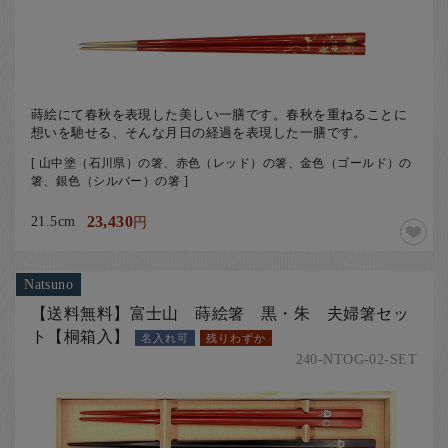
蒔絵にて春秋を表現した美しい一膳です。春秋を重ねることに
想いを馳せる、そんな月日の経過を表現した一膳です。
[ 山中塗（石川県）の箸、赤色（レッド）の箸、金色（ゴールド）の
箸、銀色（シルバー）の箸 ]
21.5cm
23,430
円
Natsuno
【送料無料】富士山 蒔絵箸 黒・朱 夫婦箸セッ
ト【桐箱入】
名入れ可
残りわずか
240-NTOG-02-SET