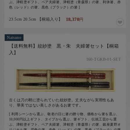
ぶ、津軽塗ギフト、ペア夫婦箸、津軽塗（青森県）の箸、利休箸、赤
色（レッド）の箸、黒色（ブラック）の箸 ]
23.5cm 20.5cm 【桐箱入り】
18,370
円
Natsuno
【送料無料】紋紗塗 黒・朱 夫婦箸セット【桐箱
入】
160-TGKB-01-SET
古くは刀の鞘に塗られていた紋紗塗。丈夫ながら実用性もあ
り、華美ではない美しさがあるお箸です。
[ 利用シーンから選ぶ、敬老の日に箸の贈り物、価格から箸を選ぶ、
10,000円以上ギフト、タイプから選ぶ、箸ギフト、伝統工芸から選
ぶ、津軽塗ギフト、ペア夫婦箸、津軽塗（青森県）の箸、銀座夏野オ
リジナル箸、四角の箸、赤色（レッド）の箸、黒色（ブラック）の箸