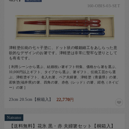
160-OBIS-03-SET
津軽塗伝統の七々子塗に、ドット状の螺鈿細工をあしらった意
欲的なデザインのお箸です。津軽塗は非常に堅牢な塗りとして
も有名です。
[ 利用シーンから選ぶ、結婚祝い箸ギフト特集、価格から箸を選ぶ、
10,000円以上ギフト、タイプから選ぶ、箸ギフト、伝統工芸から選
ぶ、津軽塗ギフト、名入れ箸、ペア夫婦箸、津軽塗（青森県）の箸、
若狭塗(福井県)の箸、四角の箸、赤色（レッド）の箸、紺色（ネイビ
ー）の箸 ]
23cm 20.5cm【桐箱入】
22,770
円
Natsuno
【送料無料】花氷 黒・赤 夫婦箸セット【桐箱入】