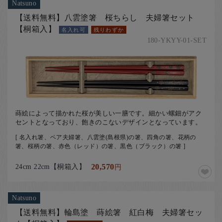
Natsuno
【送料無料】八雲塗箸 桜ちらし 夫婦箸セット
【桐箱入】
名入れ可
残りわずか
180-YKYY-01-SET
蒔絵によって描かれた桜が美しい一膳です。細かい螺鈿がアク
セントとなっており、飽きのこないデザインとなっています。
[ 名入れ箸、ペア夫婦箸、八雲塗(島根県)の箸、四角の箸、花柄の
箸、桜柄の箸、赤色（レッド）の箸、黒色（ブラック）の箸 ]
24cm 22cm【桐箱入】
20,570
円
Natsuno
【送料無料】輪島塗 蒔絵箸 紅白梅 夫婦箸セッ