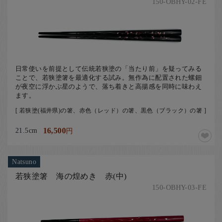
150-OBHY-02-FE
日常使いを前提として伝統若狭塗の「当たり前」を疑ってみる
ことで、若狭塗箸を最適化する試み。無作為に配置された螺鈿
が夜空に浮かぶ星のようで、落ち着きと高揚感を同時に味わえ
ます。
[ 若狭塗(福井県)の箸、赤色（レッド）の箸、黒色（ブラック）の箸 ]
21.5cm
16,500
円
Natsuno
若狭塗箸 海の煌めき 赤(中)
150-OBHY-03-FE