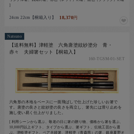
]
24cm 22cm【桐箱入り】
18,370
円
Natsuno
【送料無料】津軽塗 六角唐塗紋紗塗分 青・
赤々 夫婦箸セット【桐箱入】
160-TGSM-01-SET
六角形の木地をベースに一面飛ばしで仕上げた珍しいお箸で
す。唐塗の良さと紋紗塗の良さを両立し、箸先には滑り止めを
施し使い易く仕上がりました。
[ 利用シーンから選ぶ、敬老の日に箸の贈り物、価格から箸を選ぶ、
10,000円以上ギフト、タイプから選ぶ、箸ギフト、伝統工芸から選
ぶ、津軽塗ギフト、ペア夫婦箸、津軽塗（青森県）の箸、銀座夏野オ