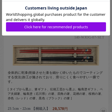
23.5cm 21.5cm【桐箱入】
20,130
円
Natsuno
【送料無料】輪島塗乾漆蒔絵箸 富士山に桜 夫婦
箸セット【桐箱入】
140-WJOG-07-SET
全体的に乾漆(乾燥させた漆を細かく砕いたものでコーティング
する技法)加工が施されており、滑りにくく食べやすい一膳で
す。
[ タイプから選ぶ、箸ギフト、伝統工芸から選ぶ、輪島塗ギフト、ペ
ア夫婦箸、輪島塗（石川県）の箸、四角の箸、花柄の箸、桜柄の箸、
赤色（レッド）の箸、黒色（ブラック）の箸 ]
23.5cm・22cm 【桐箱入】
20,570
円