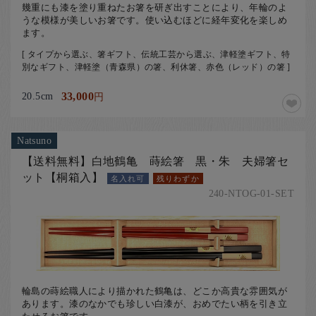
幾重にも漆を塗り重ねたお箸を研ぎ出すことにより、年輪のよ
うな模様が美しいお箸です。使い込むほどに経年変化を楽しめ
ます。
[ タイプから選ぶ、箸ギフト、伝統工芸から選ぶ、津軽塗ギフト、特
別なギフト、津軽塗（青森県）の箸、利休箸、赤色（レッド）の箸 ]
20.5cm
33,000
円
Natsuno
【送料無料】白地鶴亀 蒔絵箸 黒・朱 夫婦箸セ
ット【桐箱入】
名入れ可
残りわずか
240-NTOG-01-SET
輪島の蒔絵職人により描かれた鶴亀は、どこか高貴な雰囲気が
あります。漆のなかでも珍しい白漆が、おめでたい柄を引き立