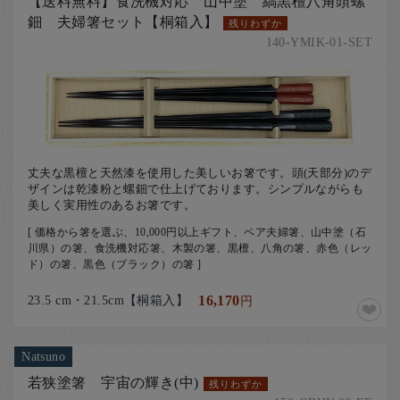
【送料無料】食洗機対応 山中塗 縞黒檀八角頭螺
鈿 夫婦箸セット【桐箱入】
残りわずか
140-YMIK-01-SET
丈夫な黒檀と天然漆を使用した美しいお箸です。頭(天部分)のデ
ザインは乾漆粉と螺鈿で仕上げております。シンプルながらも
美しく実用性のあるお箸です。
[ 価格から箸を選ぶ、10,000円以上ギフト、ペア夫婦箸、山中塗（石
川県）の箸、食洗機対応箸、木製の箸、黒檀、八角の箸、赤色（レッ
ド）の箸、黒色（ブラック）の箸 ]
23.5 cm・21.5cm【桐箱入】
16,170
円
Natsuno
若狭塗箸 宇宙の輝き(中)
残りわずか