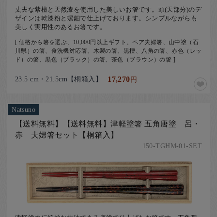
丈夫な紫檀と天然漆を使用した美しいお箸です。頭(天部分)のデ
ザインは乾漆粉と螺鈿で仕上げております。シンプルながらも
美しく実用性のあるお箸です。
[ 価格から箸を選ぶ、10,000円以上ギフト、ペア夫婦箸、山中塗（石
川県）の箸、食洗機対応箸、木製の箸、黒檀、八角の箸、赤色（レッ
ド）の箸、黒色（ブラック）の箸、茶色（ブラウン）の箸 ]
23.5 cm・21.5cm【桐箱入】
17,270
円
Natsuno
【送料無料】【送料無料】津軽塗箸 五角唐塗 呂・
赤 夫婦箸セット【桐箱入】
150-TGHM-01-SET