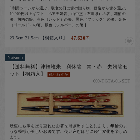
[ 利用シーンから選ぶ、敬老の日に箸の贈り物、価格から箸を選ぶ、
10,000円以上ギフト、ペア夫婦箸、山中塗（石川県）の箸、花柄の
箸、桜柄の箸、赤色（レッド）の箸、黒色（ブラック）の箸、金色
（ゴールド）の箸、銀色（シルバー）の箸 ]
23.5cm 21.5cm 【桐箱入り】
47,630
円
Natsuno
【送料無料】津軽堆朱 利休箸 青・赤 夫婦箸セ
ット【桐箱入】
残りわずか
600-TGTA-01-SET
幾重にも漆を塗り重ねたお箸を研ぎ出すことにより、年輪のよ
うな模様が美しいお箸です。使い込むほどに経年変化を楽しめ
ます。