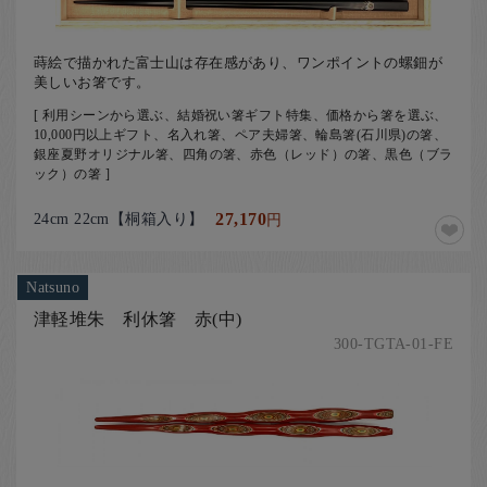
蒔絵で描かれた富士山は存在感があり、ワンポイントの螺鈿が
美しいお箸です。
[ 利用シーンから選ぶ、結婚祝い箸ギフト特集、価格から箸を選ぶ、
10,000円以上ギフト、名入れ箸、ペア夫婦箸、輪島箸(石川県)の箸、
銀座夏野オリジナル箸、四角の箸、赤色（レッド）の箸、黒色（ブラ
ック）の箸 ]
24cm 22cm【桐箱入り】
27,170
円
Natsuno
津軽堆朱 利休箸 赤(中)
300-TGTA-01-FE