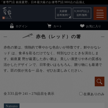
「箸専門店 銀座夏野」日本最大級のお箸専門店3000点の品揃え
menu
夫婦箸
9,900
円以上
送料無料!!
送料無料
ログイン
カート
お気に入り
赤色（レッド）の箸
赤色の箸は、情熱的で華やかな色合いが特徴です。鮮やかなレ
ッド は、食卓を彩るだけでなく、特別なひとときを演出しま
箸
（贈答用・自宅用）
す。銀座夏 野が厳選した赤い箸は、美しい漆塗りや木の質感を
活かしたデザイ ンで、日常使いはもちろん、贈り物にも最適で
子供和食器
（贈答用・自宅用）
す。匠の技が光る一 品を、ぜひお楽しみください。
銀座夏野・箸長
について
小夏
について
こども和食器
ご利用ガイド
331
全
品中 241～270品目を表示
在庫ありのみ
法人・飲食店のお客様
Natsuno