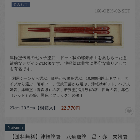
名入れ可
160-OBIS-02-SET
津軽塗伝統の七々子塗に、ドット状の螺鈿細工をあしらった意
欲的なデザインのお箸です。津軽塗は非常に堅牢な塗りとして
も有名です。
[ 利用シーンから選ぶ、価格から箸を選ぶ、10,000円以上ギフト、タ
イプから選ぶ、箸ギフト、伝統工芸から選ぶ、津軽塗ギフト、ペア夫
婦箸、津軽塗（青森県）の箸、若狭塗(福井県)の箸、四角の箸、赤色
（レッド）の箸、黒色（ブラック）の箸 ]
23cm 20.5cm【桐箱入】
22,770
円
Natsuno
【送料無料】津軽塗箸 八角唐塗 呂・赤 夫婦箸