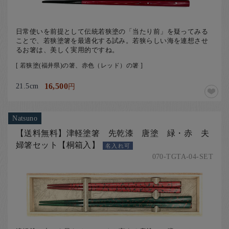
日常使いを前提として伝統若狭塗の「当たり前」を疑ってみる
ことで、若狭塗箸を最適化する試み。若狭らしい海を連想させ
るお箸は、美しく実用的ですね。
[ 若狭塗(福井県)の箸、赤色（レッド）の箸 ]
21.5cm
16,500
円
Natsuno
【送料無料】津軽塗箸 先乾漆 唐塗 緑・赤 夫
婦箸セット【桐箱入】
名入れ可
070-TGTA-04-SET