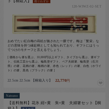
ト【桐箱入】
残りわずか
120-WJWZ-02-SET
おめでたい紅白梅の蒔絵が施された一膳です。梅は「繁栄」な
どの意味を持つ縁起柄としても知られており、ギフトにはうっ
てつけのモチーフと言えるでしょう。
[ 価格から箸を選ぶ、10,000円以上ギフト、タイプから選ぶ、箸ギフ
ト、伝統工芸から選ぶ、輪島塗ギフト、ペア夫婦箸、輪島塗（石川
県）の箸、花柄の箸、梅柄の箸、赤色（レッド）の箸、白色（ホワイ
ト）の箸、黒色（ブラック）の箸 ]
22.5cm 22.5cm 【桐箱入り】
22,770
円
Natsuno
【送料無料】花氷 紺×黄 朱×黄 夫婦箸セット【桐
箱入】
名入れ可