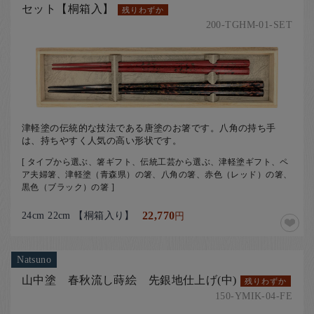
セット【桐箱入】
残りわずか
200-TGHM-01-SET
津軽塗の伝統的な技法である唐塗のお箸です。八角の持ち手
は、持ちやすく人気の高い形状です。
[ タイプから選ぶ、箸ギフト、伝統工芸から選ぶ、津軽塗ギフト、ペ
ア夫婦箸、津軽塗（青森県）の箸、八角の箸、赤色（レッド）の箸、
黒色（ブラック）の箸 ]
24cm 22cm 【桐箱入り】
22,770
円
Natsuno
山中塗 春秋流し蒔絵 先銀地仕上げ(中)
残りわずか
150-YMIK-04-FE