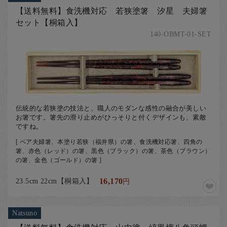
お客様の声
【送料無料】食洗機対応 若狭塗箸 汐星 夫婦箸
店舗紹介
セット【桐箱入】
140-OBMT-01-SET
お問い合わせ
お知らせ
箸ブログ
English
伝統的な若狭塗の技法と、職人のモダンな感性の融合が美しい
お箸です。箸先の滑り止めがひっそりと付くデザインも、素敵
ですね。
[ ペア夫婦箸、本塗り若狭（福井県）の箸、食洗機対応箸、四角の
箸、赤色（レッド）の箸、黒色（ブラック）の箸、茶色（ブラウン）
の箸、金色（ゴールド）の箸 ]
23.5cm 22cm【桐箱入】
16,170
円
Natsuno