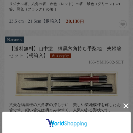
リジナル箸、六角の箸、赤色（レッド）の箸、緑色（グリーン）の
箸、黒色（ブラック）の箸 ]
23.5 cm・21.5cm【桐箱入】
20,130
円
Natsuno
【送料無料】山中塗 縞黒六角持ち手梨地 夫婦箸
セット【桐箱入】
残りわずか
166-YMIK-02-SET
丈夫な縞黒檀の六角箸の持ち手に、美しい梨地模様を施したお
箸です。細い箸先は摘まみやすく、人気のある形状です。
[ ペア夫婦箸、山中塗（石川県）の箸、木製の箸、黒檀、六角の箸、
赤色（レッド）の箸、黒色（ブラック）の箸 ]