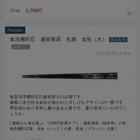
22cm
1,760
円
Natsuno
食洗機対応 越前漆器 丸箸 金魚（大）
名入れ可
在庫なし
022-ECTN-2-MA
食器洗浄機対応の越前塗りのお箸です。
優雅に泳ぎ回る金魚が描かれた涼しげなデザインの一膳です。
季節感があり非常に趣のあるお箸です。夏の食卓にいかがでし
ょうか。
[ 価格から箸を選ぶ、5,000円未満ギフト、越前漆器（福井県）の箸、
食洗機対応箸、赤色（レッド）の箸、黒色（ブラック）の箸 ]