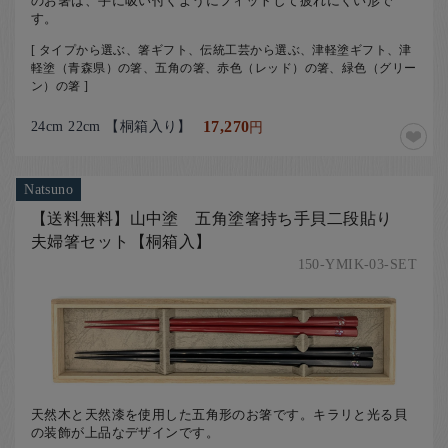
のお箸は、手に吸い付くようにフィットして疲れにくい形で
す。
[ タイプから選ぶ、箸ギフト、伝統工芸から選ぶ、津軽塗ギフト、津
軽塗（青森県）の箸、五角の箸、赤色（レッド）の箸、緑色（グリー
ン）の箸 ]
24cm 22cm 【桐箱入り】
17,270
円
Natsuno
【送料無料】山中塗 五角塗箸持ち手貝二段貼り
夫婦箸セット【桐箱入】
150-YMIK-03-SET
天然木と天然漆を使用した五角形のお箸です。キラリと光る貝
の装飾が上品なデザインです。