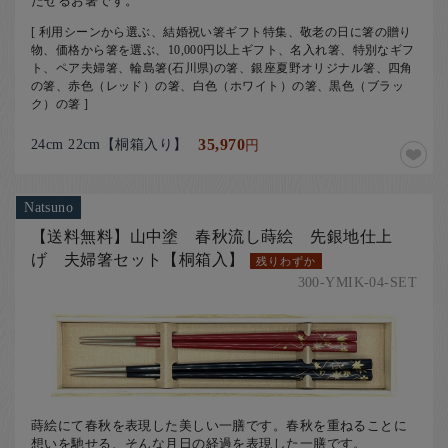
たせるお箸です。
[ 利用シーンから選ぶ、結婚祝い箸ギフト特集、敬老の日に箸の贈り
物、価格から箸を選ぶ、10,000円以上ギフト、名入れ箸、特別なギフ
ト、ペア夫婦箸、輪島箸(石川県)の箸、銀座夏野オリジナル箸、四角
の箸、赤色（レッド）の箸、白色（ホワイト）の箸、黒色（ブラッ
ク）の箸 ]
24cm 22cm【桐箱入り】
35,970
円
Natsuno
【送料無料】山中塗 春秋流し蒔絵 先銀地仕上
げ 夫婦箸セット【桐箱入】
残りわずか
300-YMIK-04-SET
蒔絵にて春秋を表現した美しい一膳です。春秋を重ねることに
想いを馳せる、そんな月日の経過を表現した一膳です。