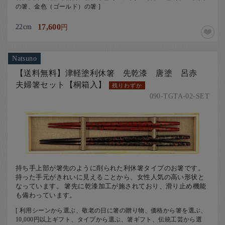
の箸、金色（ゴールド）の箸 ]
22cm
17,600
円
Natsuno
【送料無料】津軽塗利休箸 先乾漆 唐塗 呂赤
夫婦箸セット【桐箱入】
残りわずか
090-TGTA-02-SET
持ち手上部が箸先のように削られた利休箸タイプのお箸です。
持った手元がきれいに見えることから、女性人気の高い形状と
なっています。 箸先に乾漆加工が施されており、滑り止め機能
も備わっています。
[ 利用シーンから選ぶ、敬老の日に箸の贈り物、価格から箸を選ぶ、
10,000円以上ギフト、タイプから選ぶ、箸ギフト、伝統工芸から選