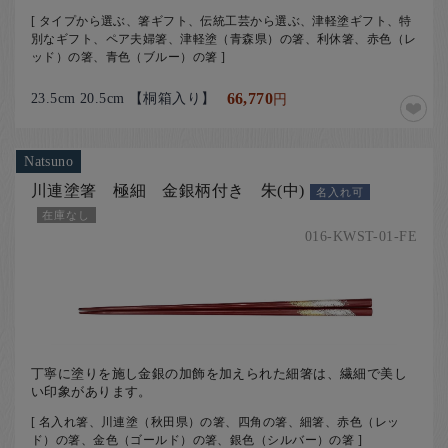
[ タイプから選ぶ、箸ギフト、伝統工芸から選ぶ、津軽塗ギフト、特
別なギフト、ペア夫婦箸、津軽塗（青森県）の箸、利休箸、赤色（レ
ッド）の箸、青色（ブルー）の箸 ]
23.5cm 20.5cm 【桐箱入り】
66,770
円
Natsuno
川連塗箸 極細 金銀柄付き 朱(中)
名入れ可
在庫なし
016-KWST-01-FE
丁寧に塗りを施し金銀の加飾を加えられた細箸は、繊細で美し
い印象があります。
[ 名入れ箸、川連塗（秋田県）の箸、四角の箸、細箸、赤色（レッ
ド）の箸、金色（ゴールド）の箸、銀色（シルバー）の箸 ]