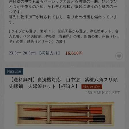
津軽塗の中でも最もベーシックと言える唐塗の一膳。ひとつひ
とつが手作りのため、それぞれ模様が微妙に違うのも魅力の一
つです。
​箸先に乾漆加工が施されており、滑り止め機能も備わっていま
す。
[ タイプから選ぶ、箸ギフト、伝統工芸から選ぶ、津軽塗ギフト、名
入れ箸、ペア夫婦箸、津軽塗（青森県）の箸、四角の箸、赤色（レッ
ド）の箸、緑色（グリーン）の箸 ]
23.5cm 20.5cm 【桐箱入り】
16,610
円
Natsuno
【送料無料】食洗機対応 山中塗 紫檀八角スリ頭
先螺鈿 夫婦箸セット【桐箱入】
残りわずか
150-YMIK-02-SET