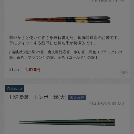
016-OBKW-01-FE
華やかさと使いやすさを兼ね備えた、食洗器対応のお箸です。
手にフィットする凸凹した持ち手が特徴的です。
[ 若狭塗(福井県)の箸、食洗機対応箸、削り箸、黒色（ブラック）の
箸、茶色（ブラウン）の箸、金色（ゴールド）の箸 ]
21cm
1,870
円
Natsuno
川連塗箸 トンボ 緑(大)
名入れ可
014-KWAB-03-MA