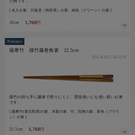
た柄です。
[ 名入れ箸、川連塗（秋田県）の箸、緑色（グリーン）の箸 ]
16cm
1,760
円
Natsuno
薩摩竹 煤竹藤巻角箸 22.5cm
016-KAST-01-UN
煤竹の持ち手に藤巻で滑りにくく、普段使いにも使い易いお箸
です。
[ 薩摩竹(鹿児島県)の箸、木製の箸、竹、四角の箸、茶色（ブラウ
ン）の箸 ]
22.5cm
1,760
円