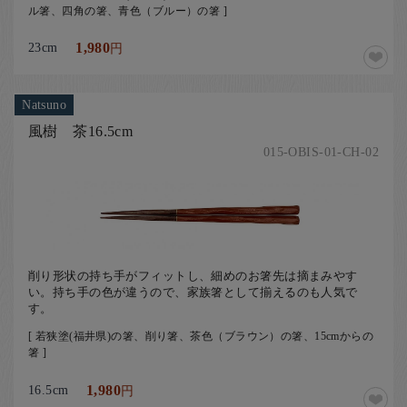
ル箸、四角の箸、青色（ブルー）の箸 ]
23cm
1,980
円
Natsuno
風樹 茶16.5cm
015-OBIS-01-CH-02
削り形状の持ち手がフィットし、細めのお箸先は摘まみやす
い。持ち手の色が違うので、家族箸として揃えるのも人気で
す。
[ 若狭塗(福井県)の箸、削り箸、茶色（ブラウン）の箸、15cmからの
箸 ]
16.5cm
1,980
円