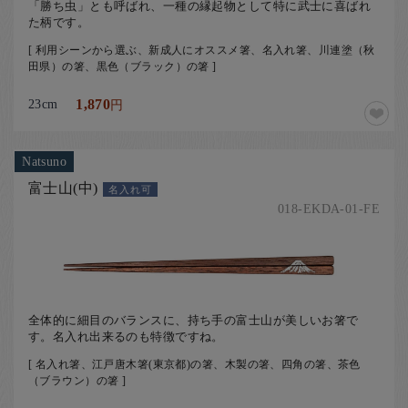
「勝ち虫」とも呼ばれ、一種の縁起物として特に武士に喜ばれ
た柄です。
[ 利用シーンから選ぶ、新成人にオススメ箸、名入れ箸、川連塗（秋
田県）の箸、黒色（ブラック）の箸 ]
23cm
1,870
円
Natsuno
富士山(中)
名入れ可
018-EKDA-01-FE
全体的に細目のバランスに、持ち手の富士山が美しいお箸で
す。名入れ出来るのも特徴ですね。
[ 名入れ箸、江戸唐木箸(東京都)の箸、木製の箸、四角の箸、茶色
（ブラウン）の箸 ]