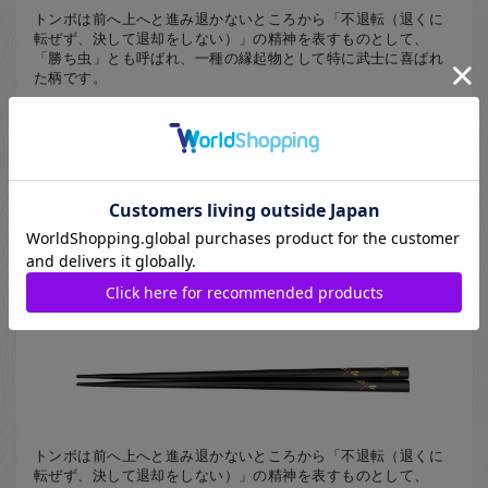
トンボは前へ上へと進み退かないところから「不退転（退くに
転ぜず、決して退却をしない）」の精神を表すものとして、
「勝ち虫」とも呼ばれ、一種の縁起物として特に武士に喜ばれ
た柄です。
[ 名入れ箸、川連塗（秋田県）の箸、四角の箸、緑色（グリーン）の
箸 ]
23cm
1,870
円
Natsuno
川連塗箸 トンボ 黒(大)
名入れ可
014-KWAB-01-MA
トンボは前へ上へと進み退かないところから「不退転（退くに
転ぜず、決して退却をしない）」の精神を表すものとして、