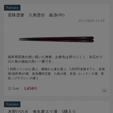
Natsuno
若狭塗箸 八角塗分 銀赤(中)
015-OBHI-11-FE
福井県若狭の使い易い八角箸。お箸先は滑りにくく、末広がり
の八角が縁起の良い一膳です。
[ 利用シーンから選ぶ、価格から箸を選ぶ、5,000円未満ギフト、若狭
塗(福井県)の箸、食洗機対応箸、八角の箸、赤色（レッド）の箸、茶
色（ブラウン）の箸 ]
21.5cm
1,650
円
Natsuno
木曽ひのき 角丸箸スリ漆 5膳入り