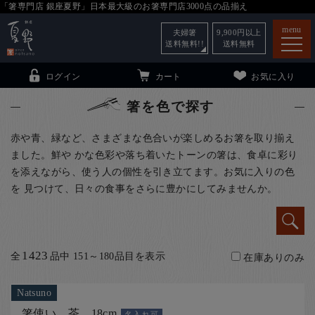
「箸専門店 銀座夏野」日本最大級のお箸専門店3000点の品揃え
menu
夫婦箸
9,900
円以上
送料無料!!
送料無料
ログイン
カート
お気に入り
箸を色で探す
赤や青、緑など、さまざまな色合いが楽しめるお箸を取り揃え
ました。鮮や かな色彩や落ち着いたトーンの箸は、食卓に彩り
箸
（贈答用・自宅用）
を添えながら、使う人の個性を引き立てます。お気に入りの色
を 見つけて、日々の食事をさらに豊かにしてみませんか。
子供和食器
（贈答用・自宅用）
銀座夏野・箸長
について
小夏
について
こども和食器
1423
全
品中 151～180品目を表示
在庫ありのみ
ご利用ガイド
法人・飲食店のお客様
Natsuno
箸使い 茶 18cm
名入れ可