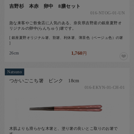
吉野杉 本赤 卵中 8膳セット
016-NTOG-01-UN
急な来客やご飲食店に人気のある、奈良県吉野産の銀座夏野オ
リジナルの卵中(らんちゅう)箸です。
[ 銀座夏野オリジナル箸、割箸、利休箸、薄茶色（ベージュ色）の箸
]
26cm
1,760
円
Natsuno
つかいごこち箸 ピンク 18cm
016-EKYN-01-CH-01
木肌よりも滑らかな木箸と、塗り箸の良いとこ取りのお箸で
す。