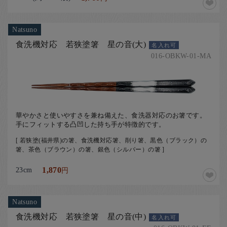
Natsuno
食洗機対応 若狭塗箸 星の音(大)
名入れ可
016-OBKW-01-MA
華やかさと使いやすさを兼ね備えた、食洗器対応のお箸です。
手にフィットする凸凹した持ち手が特徴的です。
[ 若狭塗(福井県)の箸、食洗機対応箸、削り箸、黒色（ブラック）の
箸、茶色（ブラウン）の箸、銀色（シルバー）の箸 ]
23cm
1,870
円
Natsuno
食洗機対応 若狭塗箸 星の音(中)
名入れ可