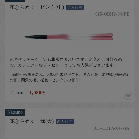
花きらめく ピンク(中)
名入れ可
015-OBHY-04-FE
色のグラデーションも非常にきれいです。名入れも可能なの
で、カジュアルなプレゼントとしても人気がございます。
[ 価格から箸を選ぶ、5,000円未満ギフト、名入れ箸、若狭塗(福井県)
の箸、四角の箸、桜色（ピンク）の箸 ]
21.5cm
1,980
円
Natsuno
花きらめく 緑(大)
名入れ可
015-OBHY-04-MA