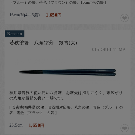
（ブルー）の箸、茶色（ブラウン）の箸、15cmからの箸 ]
16cm(約4～6歳)
1,650
円
Natsuno
若狭塗箸 八角塗分 銀青(大)
015-OBHI-11-MA
福井県若狭の使い易い八角箸。お箸先は滑りにくく、末広がり
の八角が縁起の良い一膳です。
[ 若狭塗(福井県)の箸、食洗機対応箸、八角の箸、青色（ブルー）の
箸、黒色（ブラック）の箸 ]
23.5cm
1,650
円