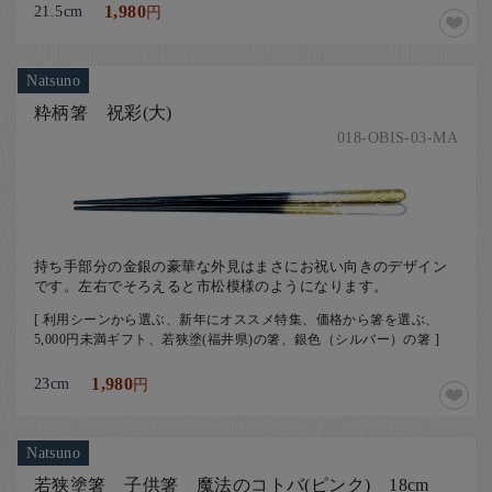
21.5cm
1,980
円
Natsuno
粋柄箸 祝彩(大)
018-OBIS-03-MA
持ち手部分の金銀の豪華な外見はまさにお祝い向きのデザイン
です。左右でそろえると市松模様のようになります。
[ 利用シーンから選ぶ、新年にオススメ特集、価格から箸を選ぶ、
5,000円未満ギフト、若狭塗(福井県)の箸、銀色（シルバー）の箸 ]
23cm
1,980
円
Natsuno
若狭塗箸 子供箸 魔法のコトバ(ピンク) 18cm