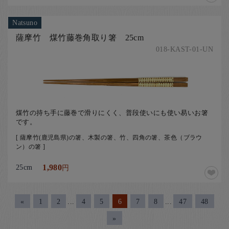
Natsuno
薩摩竹 煤竹藤巻角取り箸 25cm
018-KAST-01-UN
煤竹の持ち手に藤巻で滑りにくく、普段使いにも使い易いお箸
です。
[ 薩摩竹(鹿児島県)の箸、木製の箸、竹、四角の箸、茶色（ブラウ
ン）の箸 ]
25cm
1,980
円
«
1
2
...
4
5
6
7
8
...
47
48
»