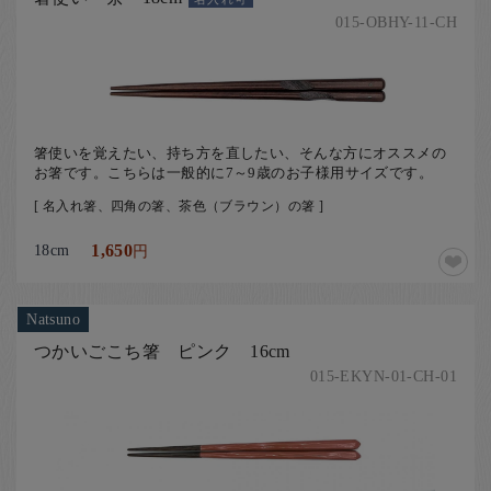
お客様の声
015-OBHY-11-CH
店舗紹介
お問い合わせ
お知らせ
箸使いを覚えたい、持ち方を直したい、そんな方にオススメの
箸ブログ
お箸です。こちらは一般的に7～9歳のお子様用サイズです。
English
[ 名入れ箸、四角の箸、茶色（ブラウン）の箸 ]
18cm
1,650
円
Natsuno
つかいごこち箸 ピンク 16cm
015-EKYN-01-CH-01