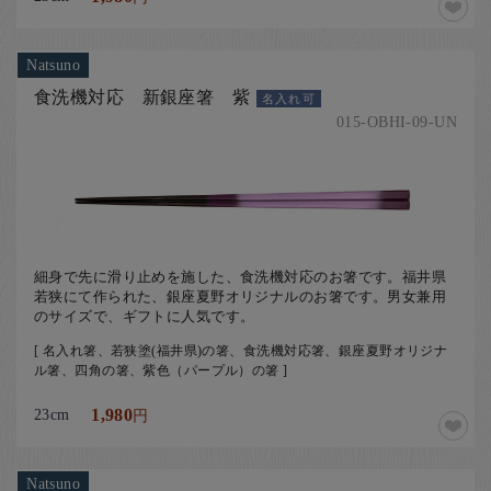
Natsuno
食洗機対応 新銀座箸 紫
名入れ可
015-OBHI-09-UN
細身で先に滑り止めを施した、食洗機対応のお箸です。福井県
若狭にて作られた、銀座夏野オリジナルのお箸です。男女兼用
のサイズで、ギフトに人気です。
[ 名入れ箸、若狭塗(福井県)の箸、食洗機対応箸、銀座夏野オリジナ
ル箸、四角の箸、紫色（パープル）の箸 ]
23cm
1,980
円
Natsuno