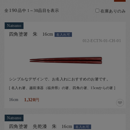
お客様の声
190
全
品中 1～30品目を表示
在庫ありのみ
店舗紹介
お問い合わせ
Natsuno
お知らせ
四角塗箸 朱 16cm
名入れ可
012-ECTN-01-CH-01
箸ブログ
English
シンプルなデザインで、お名入れにおすすめのお箸です。
[ 名入れ箸、越前漆器（福井県）の箸、四角の箸、15cmからの箸 ]
16cm
1,320
円
Natsuno
四角塗箸 先乾漆 朱 16cm
名入れ可