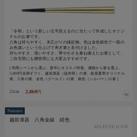
「令和」という新しい元号迎えるのに当たって作成したオリジ
ナルのお箸です。
八角は持ちやすく、末広がりの縁起物。色は金色銀色で一面の
み色違いという仕上げで寿ぎ箸と名付けました。
持ちやすさ、使いやすさ、華やかさを兼ね備えたお箸として、
ご自宅用にも贈答用にも大変おすすめです。
[ 利用シーンから選ぶ、新年にオススメ特集、価格から箸を選ぶ、
5,000円未満ギフト、越前漆器（福井県）の箸、銀座夏野オリジナル
箸、八角の箸、金色（ゴールド）の箸、銀色（シルバー）の箸 ]
23cm
2,860
円
Natsuno
越前漆器 八角金線 紺色
025-ECSY-11-UN