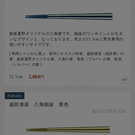
銀座夏野オリジナルの八角箸です。銀線のワンポイントがモダ
ンなデザインと、なっております。長さが22.5cmと男女兼用の
使いやすいサイズです。
[ 利用シーンから選ぶ、新年にオススメ特集、越前漆器（福井県）の
箸、銀座夏野オリジナル箸、八角の箸、青色（ブルー）の箸、銀色
（シルバー）の箸 ]
22.5cm
2,860
円
Natsuno
越前漆器 八角銀線 黄色
025-ECSY-07-UN