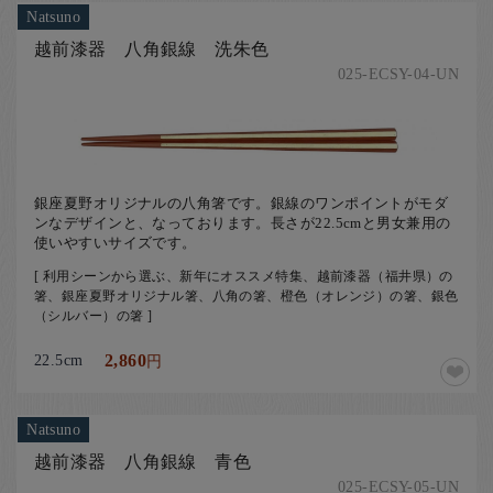
Natsuno
越前漆器 八角銀線 洗朱色
025-ECSY-04-UN
銀座夏野オリジナルの八角箸です。銀線のワンポイントがモダ
ンなデザインと、なっております。長さが22.5cmと男女兼用の
使いやすいサイズです。
[ 利用シーンから選ぶ、新年にオススメ特集、越前漆器（福井県）の
箸、銀座夏野オリジナル箸、八角の箸、橙色（オレンジ）の箸、銀色
（シルバー）の箸 ]
22.5cm
2,860
円
Natsuno
越前漆器 八角銀線 青色
025-ECSY-05-UN