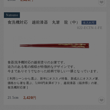
Natsuno
食洗機対応 越前漆器 丸箸 龍（中）
名入れ可
022-ECTN-1-FE
食器洗浄機対応の越前塗りのお箸です。
迫力のある竜の模様が特徴的なデザインです。
今までありそうでなかった絵柄で珍しい一膳となっています。
[ 利用シーンから選ぶ、新年にオススメ特集、新成人にオススメ箸、
価格から箸を選ぶ、5,000円未満ギフト、越前漆器（福井県）の箸、
食洗機対応箸 ]
21.5cm
2,420
円