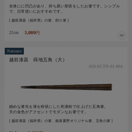
全体にに凹凸があり、持ち易い形状をしたお箸です。シンプル
で、日常使いにおすすめです。
[ 越前漆器（福井県）の箸、削り箸 ]
22cm
3,080
円
Natsuno
越前漆器 蒔地五角（大）
020-ECTN-01-MA
細めな箸先を漆を粉状にした乾漆粉で仕上げた五角箸。
天の金色がアクセントでモダンなお箸です。
[ 越前漆器（福井県）の箸、銀座夏野オリジナル箸、五角の箸 ]