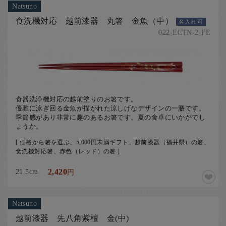
Natsuno
食洗機対応 越前漆器 丸箸 金魚（中）
名入れ可
022-ECTN-2-FE
食器洗浄機対応の越前塗りのお箸です。
優雅に泳ぎ回る金魚が描かれた涼しげなデザインの一膳です。
季節感があり非常に趣のあるお箸です。夏の食卓にいかがでし
ょうか。
[ 価格から箸を選ぶ、5,000円未満ギフト、越前漆器（福井県）の箸、
食洗機対応箸、赤色（レッド）の箸 ]
21.5cm
2,420
円
Natsuno
越前漆器 先八角紫檀 金(中)