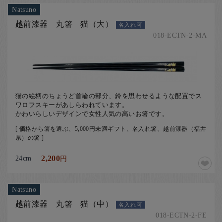
Natsuno
越前漆器 丸箸 猫（大）
名入れ可
018-ECTN-2-MA
猫の絵柄のちょうど首輪の部分、鈴を思わせるような配置でス
ワロフスキーがあしらわれています。
かわいらしいデザインで女性人気の高いお箸です。
[ 価格から箸を選ぶ、5,000円未満ギフト、名入れ箸、越前漆器（福井
県）の箸 ]
24cm
2,200
円
Natsuno
越前漆器 丸箸 猫（中）
名入れ可
018-ECTN-2-FE