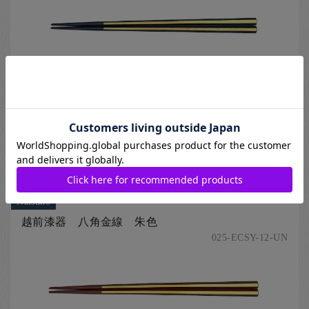
銀座夏野オリジナルの八角箸です。金線のワンポイントがモダ
ンなデザインと、なっております。長さが22.5cmと男女兼用の
使いやすいサイズです。
[ 越前漆器（福井県）の箸、銀座夏野オリジナル箸、八角の箸、金色
（ゴールド）の箸、紺色（ネイビー）の箸 ]
22.5cm
2,860
円
Natsuno
越前漆器 八角金線 朱色
025-ECSY-12-UN