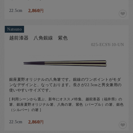
22.5cm
2,860
円
Natsuno
越前漆器 八角銀線 紫色
025-ECSY-10-UN
銀座夏野オリジナルの八角箸です。銀線のワンポイントがモダ
ンなデザインと、なっております。長さが22.5cmと男女兼用の
使いやすいサイズです。
[ 利用シーンから選ぶ、新年にオススメ特集、越前漆器（福井県）の
箸、銀座夏野オリジナル箸、八角の箸、紫色（パープル）の箸、銀色
（シルバー）の箸 ]
22.5cm
2,860
円