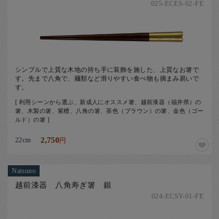
025-ECES-02-FE
シンプルで上質な木地の持ち手に装飾を施した、上質なお箸で
す。先まで八角で、麺類など滑りやすい食べ物も摘まみ易いで
す。
[ 利用シーンから選ぶ、新成人にオススメ箸、越前漆器（福井県）の
箸、木製の箸、紫檀、八角の箸、茶色（ブラウン）の箸、金色（ゴー
ルド）の箸 ]
22cm
2,750
円
Natsuno
越前漆器 八角寿ぎ箸 銀
024-ECSY-01-FE