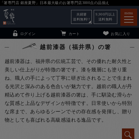
「箸専門店 銀座夏野」日本最大級のお箸専門店3000点の品揃え
menu
夫婦箸
9,900
円以上
送料無料!!
送料無料
ログイン
カート
お気に入り
越前漆器（福井県）の箸
越前漆器は、福井県の伝統工芸で、その優れた耐久性と
美しい仕上がりが特徴の箸です。漆を幾層にも塗り重
箸
（贈答用・自宅用）
ね、職人の手によって丁寧に研ぎ出されることで生まれ
子供和食器
（贈答用・自宅用）
る光沢と深みのある色合いが魅力です。越前の職人が丹
精込めて作り上げる越前漆器の箸は、手に馴染む滑らか
銀座夏野・箸長
について
な質感と上品なデザインが特徴です。日常使いから特別
小夏
について
こども和食器
な席まで、あらゆるシーンでその存在感を発揮し、贈り
ご利用ガイド
物としても喜ばれる高級感溢れる逸品です。
法人・飲食店のお客様