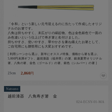
「令和」という新しい元号迎えるのに当たって作成したオリジ
ナルのお箸です。
八角は持ちやすく、末広がりの縁起物。色は金色銀色で一面の
み色違いという仕上げで寿ぎ箸と名付けました。
持ちやすさ、使いやすさ、華やかさを兼ね備えたお箸として、
ご自宅用にも贈答用にも大変おすすめです。
[ 利用シーンから選ぶ、新年にオススメ特集、価格から箸を選ぶ、
5,000円未満ギフト、越前漆器（福井県）の箸、銀座夏野オリジナル
箸、八角の箸、金色（ゴールド）の箸、銀色（シルバー）の箸 ]
23cm
2,860
円
Natsuno
越前漆器 八角寿ぎ箸 金
024-ECSY-01-MA