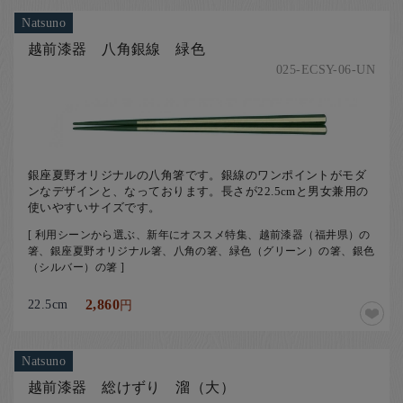
Natsuno
越前漆器 八角銀線 緑色
025-ECSY-06-UN
銀座夏野オリジナルの八角箸です。銀線のワンポイントがモダ
ンなデザインと、なっております。長さが22.5cmと男女兼用の
使いやすいサイズです。
[ 利用シーンから選ぶ、新年にオススメ特集、越前漆器（福井県）の
箸、銀座夏野オリジナル箸、八角の箸、緑色（グリーン）の箸、銀色
（シルバー）の箸 ]
22.5cm
2,860
円
Natsuno
越前漆器 総けずり 溜（大）