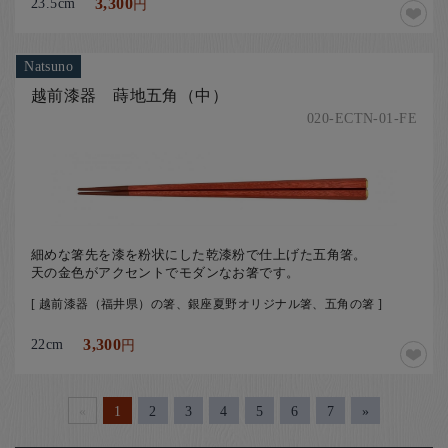
23.5cm
3,300
円
Natsuno
越前漆器 蒔地五角（中）
020-ECTN-01-FE
細めな箸先を漆を粉状にした乾漆粉で仕上げた五角箸。
天の金色がアクセントでモダンなお箸です。
[ 越前漆器（福井県）の箸、銀座夏野オリジナル箸、五角の箸 ]
22cm
3,300
円
«
1
2
3
4
5
6
7
»