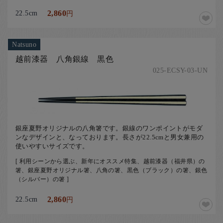
22.5cm
2,860
円
Natsuno
越前漆器 八角銀線 黒色
025-ECSY-03-UN
銀座夏野オリジナルの八角箸です。銀線のワンポイントがモダ
ンなデザインと、なっております。長さが22.5cmと男女兼用の
使いやすいサイズです。
[ 利用シーンから選ぶ、新年にオススメ特集、越前漆器（福井県）の
箸、銀座夏野オリジナル箸、八角の箸、黒色（ブラック）の箸、銀色
（シルバー）の箸 ]
22.5cm
2,860
円