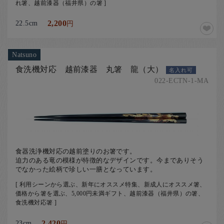
れ箸、越前漆器（福井県）の箸 ]
22.5cm
2,200
円
Natsuno
食洗機対応 越前漆器 丸箸 龍（大）
名入れ可
022-ECTN-1-MA
食器洗浄機対応の越前塗りのお箸です。
迫力のある竜の模様が特徴的なデザインです。今までありそう
でなかった絵柄で珍しい一膳となっています。
[ 利用シーンから選ぶ、新年にオススメ特集、新成人にオススメ箸、
価格から箸を選ぶ、5,000円未満ギフト、越前漆器（福井県）の箸、
食洗機対応箸 ]
23cm
2,420
円