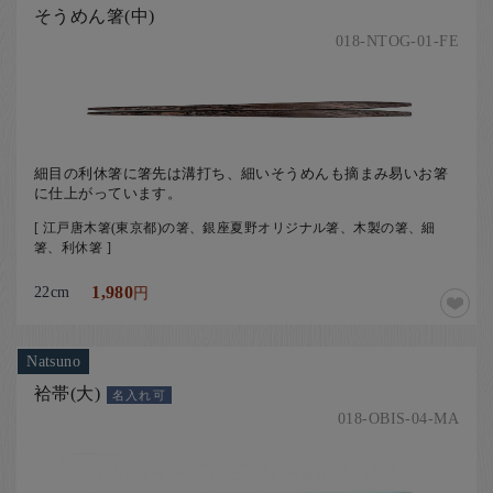
そうめん箸(中)
018-NTOG-01-FE
細目の利休箸に箸先は溝打ち、細いそうめんも摘まみ易いお箸
に仕上がっています。
[ 江戸唐木箸(東京都)の箸、銀座夏野オリジナル箸、木製の箸、細
箸、利休箸 ]
22cm
1,980
円
Natsuno
袷帯(大)
名入れ可
018-OBIS-04-MA