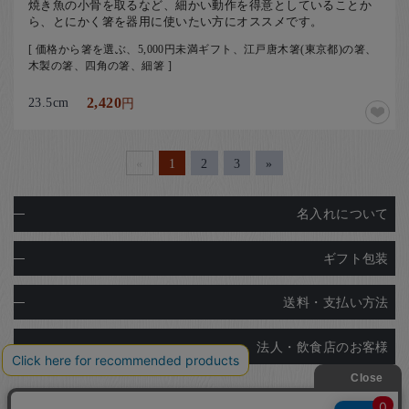
焼き魚の小骨を取るなど、細かい動作を得意としていることか
ら、とにかく箸を器用に使いたい方にオススメです。
[ 価格から箸を選ぶ、5,000円未満ギフト、江戸唐木箸(東京都)の箸、
木製の箸、四角の箸、細箸 ]
23.5cm
2,420
円
«
1
2
3
»
名入れについて
ギフト包装
送料・支払い方法
法人・飲食店のお客様