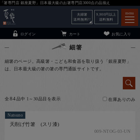
「箸専門店 銀座夏野」日本最大級のお箸専門店3000点の品揃え
menu
夫婦箸
9,900
円以上
送料無料!!
送料無料
ログイン
カート
お気に入り
細箸
細箸のページ。高級箸・こども和食器を取り扱う「銀座夏野」
は、日本最大級の箸の箸の専門通販サイトです。
箸
（贈答用・自宅用）
子供和食器
（贈答用・自宅用）
銀座夏野・箸長
について
84
全
品中 1～30品目を表示
在庫ありのみ
小夏
について
こども和食器
Natsuno
ご利用ガイド
天削げ竹箸 (スリ漆)
法人・飲食店のお客様
009-NTOG-03-UN