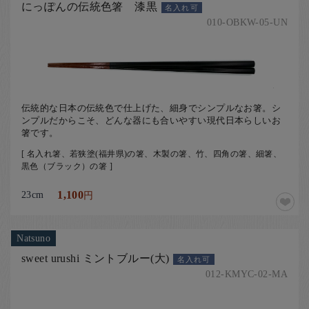
にっぽんの伝統色箸 漆黒
名入れ可
010-OBKW-05-UN
伝統的な日本の伝統色で仕上げた、細身でシンプルなお箸。シ
ンプルだからこそ、どんな器にも合いやすい現代日本らしいお
箸です。
[ 名入れ箸、若狭塗(福井県)の箸、木製の箸、竹、四角の箸、細箸、
黒色（ブラック）の箸 ]
23cm
1,100
円
Natsuno
sweet urushi ミントブルー(大)
名入れ可
012-KMYC-02-MA