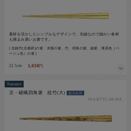
素材を活かしたシンプルなデザインで、先細なので細かい食材
も摘まみ易いお箸です。
[ 京銘竹(京都府)の箸、木製の箸、竹、四角の箸、細箸、薄茶色（ベ
ージュ色）の箸 ]
22.5cm
1,650
円
Natsuno
京・嵯峨四角箸 紋竹(大)
名入れ可
014-KTTC-04-MA