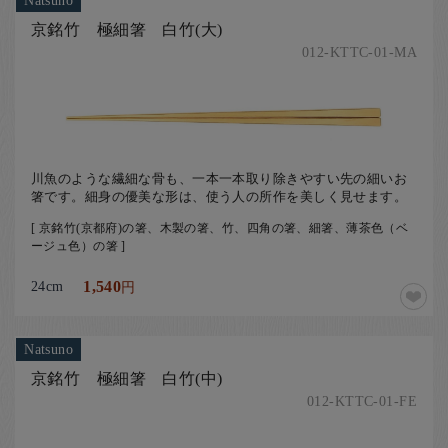
Natsuno
京銘竹 極細箸 白竹(大)
012-KTTC-01-MA
川魚のような繊細な骨も、一本一本取り除きやすい先の細いお
箸です。細身の優美な形は、使う人の所作を美しく見せます。
[ 京銘竹(京都府)の箸、木製の箸、竹、四角の箸、細箸、薄茶色（ベ
ージュ色）の箸 ]
24cm
1,540
円
Natsuno
京銘竹 極細箸 白竹(中)
012-KTTC-01-FE