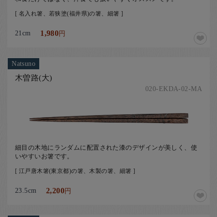
[ 名入れ箸、若狭塗(福井県)の箸、細箸 ]
21cm
1,980
円
Natsuno
木曽路(大)
020-EKDA-02-MA
細目の木地にランダムに配置された漆のデザインが美しく、使
いやすいお箸です。
[ 江戸唐木箸(東京都)の箸、木製の箸、細箸 ]
23.5cm
2,200
円