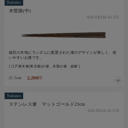
Natsuno
木曽路(中)
020-EKDA-02-FE
細目の木地にランダムに配置された漆のデザインが美しく、使
いやすいお箸です。
[ 江戸唐木箸(東京都)の箸、木製の箸、細箸 ]
21.5cm
2,200
円
Natsuno
ステンレス箸 マットゴールド23cm
020-NISA-01-UN