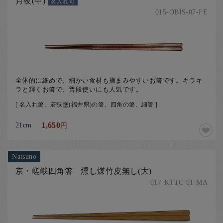
月夜(中)
名入れ可
015-OBIS-07-FE
全体的に細めで、細かい食材も摘まみやすいお箸です。キラキ
ラと輝くお箸で、普段使いにも人気です。
[ 名入れ箸、若狭塗(福井県)の箸、四角の箸、細箸 ]
21cm
1,650
円
Natsuno
京・嵯峨四角箸 燻し煤竹皮無し(大)
017-KTTC-01-MA