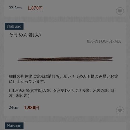
22.5cm
1,870
円
Natsuno
そうめん箸(大)
018-NTOG-01-MA
細目の利休箸に箸先は溝打ち、細いそうめんも摘まみ易いお箸
に仕上がっています。
[ 江戸唐木箸(東京都)の箸、銀座夏野オリジナル箸、木製の箸、細
箸、利休箸 ]
24cm
1,980
円
Natsuno