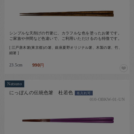
お客様の声
店舗紹介
お問い合わせ
シンプルな天削げの竹箸に、カラフルな色を塗ったお箸です。
お知らせ
ご家族や仲間など色違いで、ご利用いただけるのも特徴です。
箸ブログ
[ 江戸唐木箸(東京都)の箸、銀座夏野オリジナル箸、木製の箸、竹、
細箸 ]
English
23.5cm
990
円
Natsuno
にっぽんの伝統色箸 杜若色
名入れ可
010-OBKW-01-UN