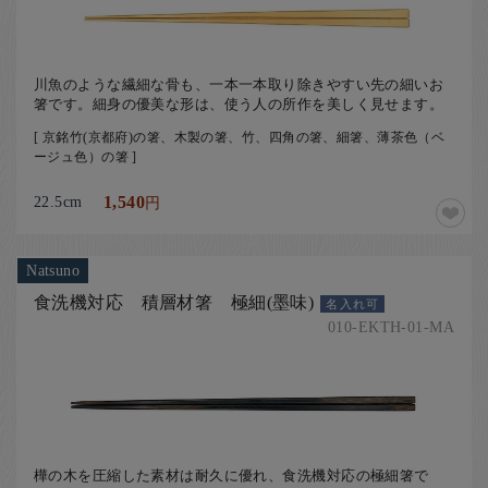
川魚のような繊細な骨も、一本一本取り除きやすい先の細いお
箸です。細身の優美な形は、使う人の所作を美しく見せます。
[ 京銘竹(京都府)の箸、木製の箸、竹、四角の箸、細箸、薄茶色（ベ
ージュ色）の箸 ]
22.5cm
1,540
円
Natsuno
食洗機対応 積層材箸 極細(墨味)
名入れ可
010-EKTH-01-MA
樺の木を圧縮した素材は耐久に優れ、食洗機対応の極細箸で