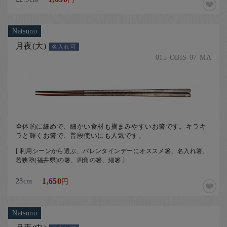
Natsuno
月夜(大)
名入れ可
015-OBIS-07-MA
全体的に細めで、細かい食材も摘まみやすいお箸です。キラキ
ラと輝くお箸で、普段使いにも人気です。
[ 利用シーンから選ぶ、バレンタインデーにオススメ箸、名入れ箸、
若狭塗(福井県)の箸、四角の箸、細箸 ]
23cm
1,650
円
Natsuno