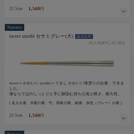
23.5cm
1,540
円
Natsuno
sweet urushi セサミグレー(大)
名入れ可
012-KMYC-05-MA
sweet＝かわいい urushi＝うるし かわいい漆塗りのお箸、できま
した。
漆ならではのしっとりと手に馴染む持ち心地と軽さ、耐久性。
[ 名入れ箸、木製の箸、竹、四角の箸、細箸、灰色（グレー）の箸 ]
23.5cm
1,540
円