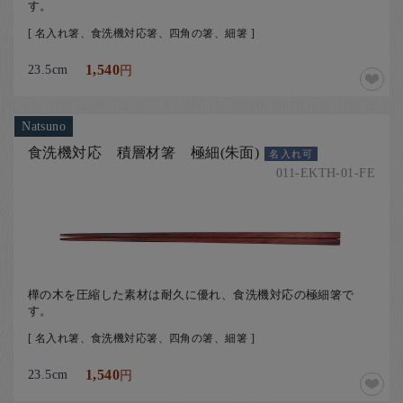
す。
[ 名入れ箸、食洗機対応箸、四角の箸、細箸 ]
23.5cm
1,540
円
Natsuno
食洗機対応 積層材箸 極細(朱面)
名入れ可
011-EKTH-01-FE
樺の木を圧縮した素材は耐久に優れ、食洗機対応の極細箸で
す。
[ 名入れ箸、食洗機対応箸、四角の箸、細箸 ]
23.5cm
1,540
円