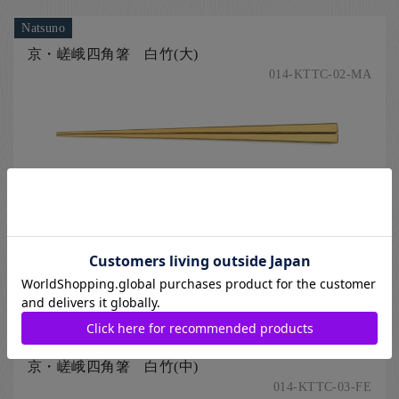
Natsuno
京・嵯峨四角箸 白竹(大)
014-KTTC-02-MA
素材を活かしたシンプルなデザインで、先細なので細かい食材
も摘まみ易いお箸です。
[ 京銘竹(京都府)の箸、木製の箸、竹、四角の箸、細箸、薄茶色（ベ
ージュ色）の箸 ]
24cm
1,650
円
Natsuno
京・嵯峨四角箸 白竹(中)
014-KTTC-03-FE