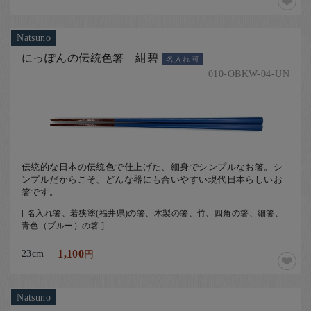
Natsuno
にっぽんの伝統色箸 紺碧
名入れ可
010-OBKW-04-UN
伝統的な日本の伝統色で仕上げた、細身でシンプルなお箸。シ
ンプルだからこそ、どんな器にも合いやすい現代日本らしいお
箸です。
[ 名入れ箸、若狭塗(福井県)の箸、木製の箸、竹、四角の箸、細箸、
青色（ブルー）の箸 ]
23cm
1,100
円
Natsuno