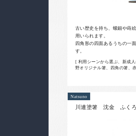
古い歴史を持ち、螺鈿や蒔
用いられます。
四角形の四面あるうちの一
す。
[ 利用シーンから選ぶ、新成
野オリジナル箸、四角の箸、赤
Natsuno
川連塗箸 沈金 ふくろ