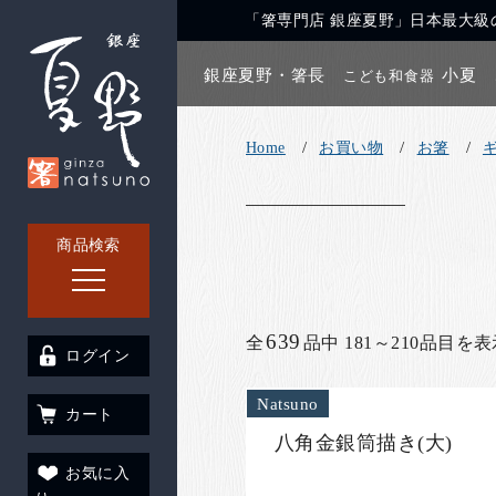
「箸専門店 銀座夏野」日本最大級の
銀座夏野・箸長
小夏
こども和食器
Home
お買い物
お箸
商品検索
639
全
品中 181～210品目を
ログイン
Natsuno
カート
八角金銀筒描き(大)
お気に入