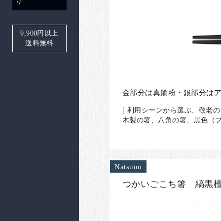
り
9,900
円以上
送料無料
金部分は真鍮粉・銀部分は
[ 利用シーンから選ぶ、敬老
木製の箸、八角の箸、黒色（ブ
Natsuno
つかいごこち箸 縞黒