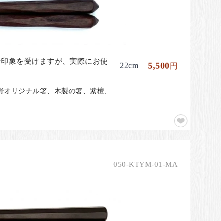
な印象を受けますが、実際にお使
5,500
22cm
円
座夏野オリジナル箸、木製の箸、紫檀、
050-KTYM-01-MA