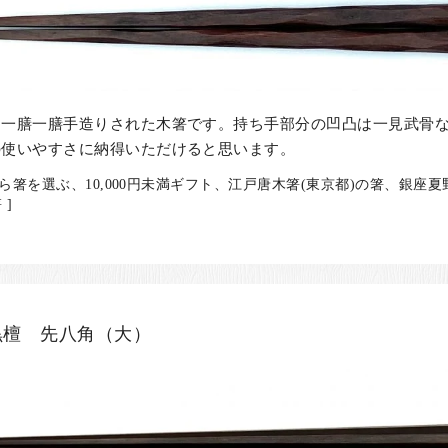
り一膳一膳手造りされた木箸です。持ち手部分の凹凸は一見武骨
の使いやすさに納得いただけると思います。
ら箸を選ぶ、10,000円未満ギフト、江戸唐木箸(東京都)の箸、銀
]
黒檀 先八角（大）