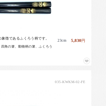
の象徴であるふくろう柄です。
5,830
23cm
円
箸、四角の箸、動物柄の箸、ふくろう
035-KWKM-02-FE