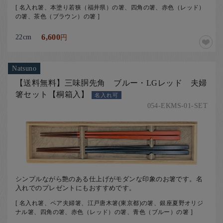
[ 名入れ箸、本塗り若狭（福井県）の箸、四角の箸、赤色（レッド）
の箸、茶色（ブラウン）の箸 ]
22cm
6,600
円
Natsuno
【送料無料】三味胴先角 ブルー・LGレッド 夫婦
箸セット【桐箱入】
名入れ可
054-EKMS-01-SET
シンプルながら艶のある仕上げがモダンな印象のお箸です。名
入れでのプレゼントにもおすすめです。
[ 名入れ箸、ペア夫婦箸、江戸唐木箸(東京都)の箸、銀座夏野オリジ
ナル箸、四角の箸、赤色（レッド）の箸、青色（ブルー）の箸 ]