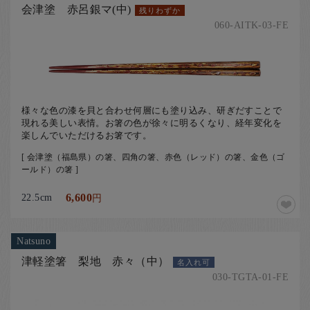
会津塗 赤呂銀マ(中)
残りわずか
060-AITK-03-FE
様々な色の漆を貝と合わせ何層にも塗り込み、研ぎだすことで
現れる美しい表情。お箸の色が徐々に明るくなり、経年変化を
楽しんでいただけるお箸です。
[ 会津塗（福島県）の箸、四角の箸、赤色（レッド）の箸、金色（ゴ
ールド）の箸 ]
22.5cm
6,600
円
Natsuno
津軽塗箸 梨地 赤々（中）
名入れ可
030-TGTA-01-FE