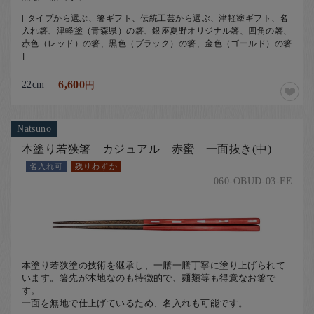
[ タイプから選ぶ、箸ギフト、伝統工芸から選ぶ、津軽塗ギフト、名
入れ箸、津軽塗（青森県）の箸、銀座夏野オリジナル箸、四角の箸、
赤色（レッド）の箸、黒色（ブラック）の箸、金色（ゴールド）の箸
]
22cm
6,600
円
Natsuno
本塗り若狭箸 カジュアル 赤蜜 一面抜き(中)
名入れ可
残りわずか
060-OBUD-03-FE
本塗り若狭塗の技術を継承し、一膳一膳丁寧に塗り上げられて
います。箸先が木地なのも特徴的で、麺類等も得意なお箸で
す。
一面を無地で仕上げているため、名入れも可能です。