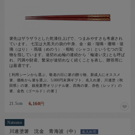
箸先はザラザラとした乾漆仕上げで、つまみやすさも考慮され
ています。 七宝は大黒天の袋の中身、金・銀・瑠璃・珊瑚・玻
璃（はり）・瑪瑙（めのう）・蝦蛄（シャコ）という七つの宝
物を指しています。途切れぬ輪の連続から「輪違い文｣とも呼ば
れ、円満や財産、繁栄が途切れなく続くことを表し、贈答用に
は最適です。
[ 利用シーンから選ぶ、敬老の日に箸の贈り物、新成人にオススメ
箸、価格から箸を選ぶ、5,000円未満ギフト、名入れ箸、川連塗（秋
田県）の箸、銀座夏野オリジナル箸、四角の箸、赤色（レッド）の
箸、金色（ゴールド）の箸 ]
21.5cm
6,160
円
Natsuno
川連塗箸 沈金 青海波（中）
名入れ可