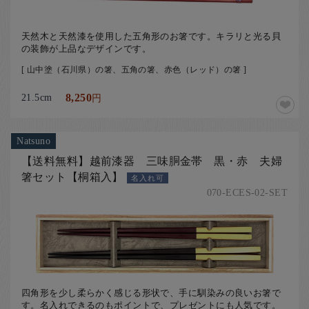
天然木と天然漆を使用した五角形のお箸です。キラリと光る貝
の装飾が上品なデザインです。
[ 山中塗（石川県）の箸、五角の箸、赤色（レッド）の箸 ]
21.5cm
8,250
円
Natsuno
【送料無料】越前漆器 三味胴金帯 黒・赤 夫婦
箸セット【桐箱入】
名入れ可
070-ECES-02-SET
四角形を少し柔らかく感じる形状で、手に馴染みの良いお箸で
す。名入れできるのもポイントで、プレゼントにも人気です。