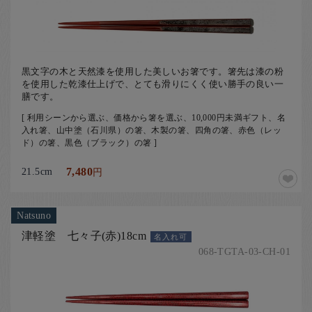
黒文字の木と天然漆を使用した美しいお箸です。箸先は漆の粉
を使用した乾漆仕上げで、とても滑りにくく使い勝手の良い一
膳です。
[ 利用シーンから選ぶ、価格から箸を選ぶ、10,000円未満ギフト、名
入れ箸、山中塗（石川県）の箸、木製の箸、四角の箸、赤色（レッ
ド）の箸、黒色（ブラック）の箸 ]
21.5cm
7,480
円
Natsuno
津軽塗 七々子(赤)18cm
名入れ可
068-TGTA-03-CH-01