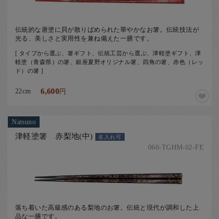
伝統的な唐塗に貝が散りばめられた華やかなお箸。伝統技法が
光る、美しさと実用性を兼ね備えた一膳です。
[ タイプから選ぶ、箸ギフト、伝統工芸から選ぶ、津軽塗ギフト、津
軽塗（青森県）の箸、銀座夏野オリジナル箸、四角の箸、赤色（レッ
ド）の箸 ]
22cm
6,600
円
Natsuno
津軽塗箸 赤梨地(中)
名入れ可
060-TGHM-02-FE
落ち着いた高級感のある梨地のお箸。伝統と現代が調和した上
品な一膳です。