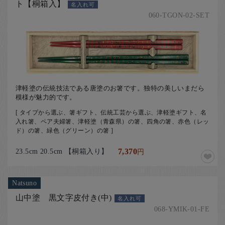
ト【桐箱入】
名入れ可
060-TGON-02-SET
津軽塗の伝統技法である唐塗のお箸です。独特の美しいまだら
模様が魅力的です。
[ タイプから選ぶ、箸ギフト、伝統工芸から選ぶ、津軽塗ギフト、名
入れ箸、ペア夫婦箸、津軽塗（青森県）の箸、四角の箸、赤色（レッ
ド）の箸、緑色（グリーン）の箸 ]
23.5cm 20.5cm 【桐箱入り】
7,370
円
Natsuno
山中塗 黒文字皮付き(中)
名入れ可
068-YMIK-01-FE