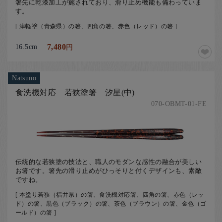
箸先に乾漆加工が施されており、滑り止め機能も備わっていま
す。
[ 津軽塗（青森県）の箸、四角の箸、赤色（レッド）の箸 ]
16.5cm
7,480
円
Natsuno
食洗機対応 若狭塗箸 汐星(中)
070-OBMT-01-FE
伝統的な若狭塗の技法と、職人のモダンな感性の融合が美しい
お箸です。箸先の滑り止めがひっそりと付くデザインも、素敵
ですね。
[ 本塗り若狭（福井県）の箸、食洗機対応箸、四角の箸、赤色（レッ
ド）の箸、黒色（ブラック）の箸、茶色（ブラウン）の箸、金色（ゴ
ールド）の箸 ]