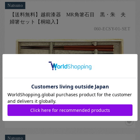
Natsuno
【送料無料】越前漆器 MR角箸石目 黒・朱 夫
婦箸セット【桐箱入】
060-ECSY-01-SET
越前漆器の職人により仕上げられた箸先半分は摺り漆仕上げ、
持ち手は乾漆仕上げの使いやすいお箸です。天部分の金色がア
クセントになり、贈答用でも人気があります。
[ ペア夫婦箸、越前漆器（福井県）の箸、食洗機対応箸、四角の箸、
赤色（レッド）の箸、黒色（ブラック）の箸、茶色（ブラウン）の箸
]
24cm 24cm【桐箱入】
7,370
円
Natsuno