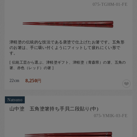
075-TGHM-01-FE
津軽塗の伝統的な技法である唐塗で仕上げたお箸です。五角形
のお箸は、手に吸い付くようにフィットして疲れにくい形で
す。
[ 伝統工芸から選ぶ、津軽塗ギフト、津軽塗（青森県）の箸、五角の
箸、赤色（レッド）の箸 ]
22cm
8,250
円
Natsuno
山中塗 五角塗箸持ち手貝二段貼り(中)
075-YMIK-03-FE