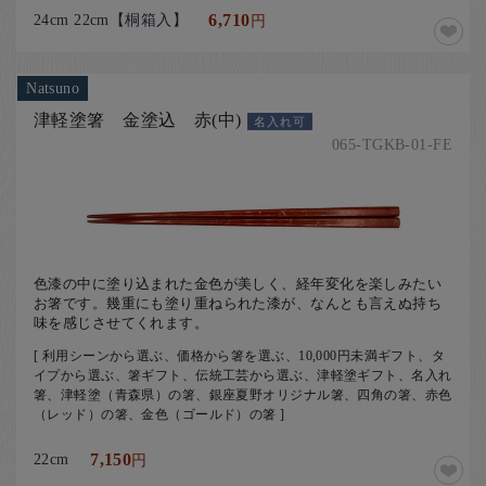
24cm 22cm【桐箱入】
6,710
円
Natsuno
津軽塗箸 金塗込 赤(中)
名入れ可
065-TGKB-01-FE
色漆の中に塗り込まれた金色が美しく、経年変化を楽しみたい
お箸です。幾重にも塗り重ねられた漆が、なんとも言えぬ持ち
味を感じさせてくれます。
[ 利用シーンから選ぶ、価格から箸を選ぶ、10,000円未満ギフト、タ
イプから選ぶ、箸ギフト、伝統工芸から選ぶ、津軽塗ギフト、名入れ
箸、津軽塗（青森県）の箸、銀座夏野オリジナル箸、四角の箸、赤色
（レッド）の箸、金色（ゴールド）の箸 ]
22cm
7,150
円