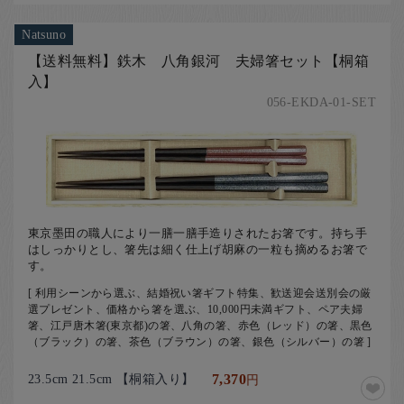
Natsuno
【送料無料】鉄木 八角銀河 夫婦箸セット【桐箱
入】
056-EKDA-01-SET
東京墨田の職人により一膳一膳手造りされたお箸です。持ち手
はしっかりとし、箸先は細く仕上げ胡麻の一粒も摘めるお箸で
す。
[ 利用シーンから選ぶ、結婚祝い箸ギフト特集、歓送迎会送別会の厳
選プレゼント、価格から箸を選ぶ、10,000円未満ギフト、ペア夫婦
箸、江戸唐木箸(東京都)の箸、八角の箸、赤色（レッド）の箸、黒色
（ブラック）の箸、茶色（ブラウン）の箸、銀色（シルバー）の箸 ]
23.5cm 21.5cm 【桐箱入り】
7,370
円