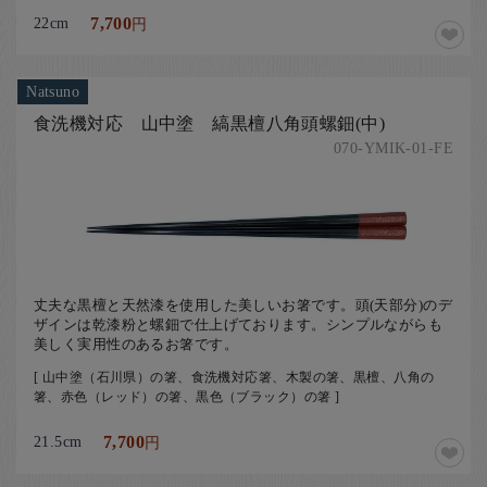
22cm
7,700
円
Natsuno
食洗機対応 山中塗 縞黒檀八角頭螺鈿(中)
070-YMIK-01-FE
丈夫な黒檀と天然漆を使用した美しいお箸です。頭(天部分)のデ
ザインは乾漆粉と螺鈿で仕上げております。シンプルながらも
美しく実用性のあるお箸です。
[ 山中塗（石川県）の箸、食洗機対応箸、木製の箸、黒檀、八角の
箸、赤色（レッド）の箸、黒色（ブラック）の箸 ]
21.5cm
7,700
円