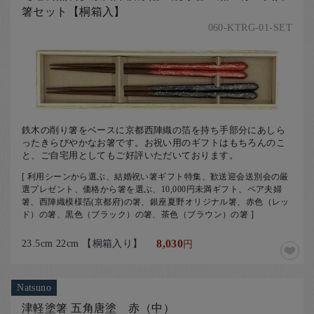
箸セット【桐箱入】
060-KTRG-01-SET
鉄木の削り箸をベースに京都西陣織の箔を持ち手部分にあしら
ったきらびやかなお箸です。お祝い用のギフトはもちろんのこ
と、ご自宅用としてもご好評いただいております。
[ 利用シーンから選ぶ、結婚祝い箸ギフト特集、歓送迎会送別会の厳
選プレゼント、価格から箸を選ぶ、10,000円未満ギフト、ペア夫婦
箸、西陣織模様箔(京都府)の箸、銀座夏野オリジナル箸、赤色（レッ
ド）の箸、黒色（ブラック）の箸、茶色（ブラウン）の箸 ]
23.5cm 22cm 【桐箱入り】
8,030
円
Natsuno
津軽塗箸 五角唐塗 赤（中）