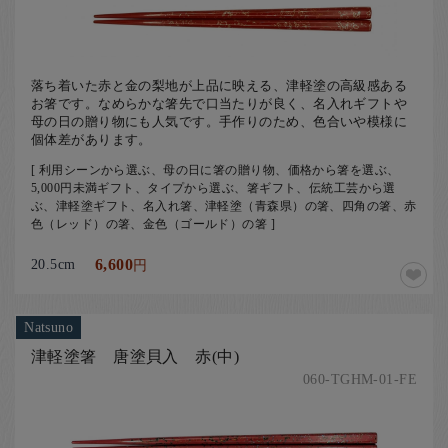
落ち着いた赤と金の梨地が上品に映える、津軽塗の高級感ある
お箸です。なめらかな箸先で口当たりが良く、名入れギフトや
母の日の贈り物にも人気です。手作りのため、色合いや模様に
個体差があります。
[ 利用シーンから選ぶ、母の日に箸の贈り物、価格から箸を選ぶ、
5,000円未満ギフト、タイプから選ぶ、箸ギフト、伝統工芸から選
ぶ、津軽塗ギフト、名入れ箸、津軽塗（青森県）の箸、四角の箸、赤
色（レッド）の箸、金色（ゴールド）の箸 ]
20.5cm
6,600
円
Natsuno
津軽塗箸 唐塗貝入 赤(中)
060-TGHM-01-FE