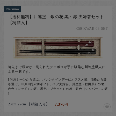
Natsuno
【送料無料】川連塗 銀の花 黒・赤 夫婦箸セット
【桐箱入】
050-KWAB-03-SET
箸先まで緩やかに削られたデコボコが手に馴染む川連塗職人に
よる一膳です。
[ 利用シーンから選ぶ、バレンタインデーにオススメ箸、価格から箸
を選ぶ、10,000円未満ギフト、ペア夫婦箸、川連塗（秋田県）の箸、
赤色（レッド）の箸、黒色（ブラック）の箸、銀色（シルバー）の箸
]
23cm 22cm 【桐箱入り】
7,370
円