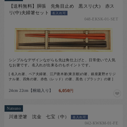
お客様の声
【送料無料】胴張 先角目止め 黒スリ(大) 赤ス
店舗紹介
リ(中)夫婦箸セット
名入れ可
048-EKSK-01-SET
お問い合わせ
お知らせ
箸ブログ
English
シンプルなデザインながらも先は角仕上げと、日常使いで人気
なお箸です。名入れが出来るのもポイントです。
[ 名入れ箸、ペア夫婦箸、江戸唐木箸(東京都)の箸、銀座夏野オリジ
ナル箸、四角の箸、赤色（レッド）の箸、黒色（ブラック）の箸 ]
24cm 22cm【桐箱入り】
6,050
円
Natsuno
川連塗箸 沈金 七宝（中）
名入れ可
042-KWKM-01-FE