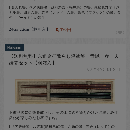
[ 名入れ箸、ペア夫婦箸、越前漆器（福井県）の箸、銀座夏野オリジ
ナル箸、四角の箸、赤色（レッド）の箸、黒色（ブラック）の箸、金
色（ゴールド）の箸 ]
24cm 22cm【桐箱入】
8,470
円
Natsuno
【送料無料】六角金箔散らし溜塗箸 青緑・赤 夫
婦箸セット【桐箱入】
070-YKNG-01-SET
下塗り後に金箔を散らし、その上に透き漆をかけたお箸。経年
変化が楽しみなお箸ですね。
[ ペア夫婦箸、八雲塗(島根県)の箸、六角の箸、赤色（レッド）の