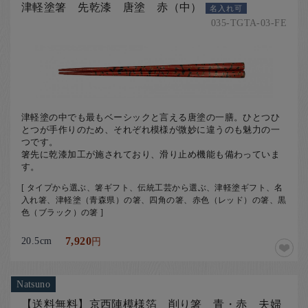
津軽塗箸 先乾漆 唐塗 赤（中）
名入れ可
035-TGTA-03-FE
津軽塗の中でも最もベーシックと言える唐塗の一膳。ひとつひ
とつが手作りのため、それぞれ模様が微妙に違うのも魅力の一
つです。
​箸先に乾漆加工が施されており、滑り止め機能も備わっていま
す。
[ タイプから選ぶ、箸ギフト、伝統工芸から選ぶ、津軽塗ギフト、名
入れ箸、津軽塗（青森県）の箸、四角の箸、赤色（レッド）の箸、黒
色（ブラック）の箸 ]
20.5cm
7,920
円
Natsuno
【送料無料】京西陣模様箔 削り箸 青・赤 夫婦