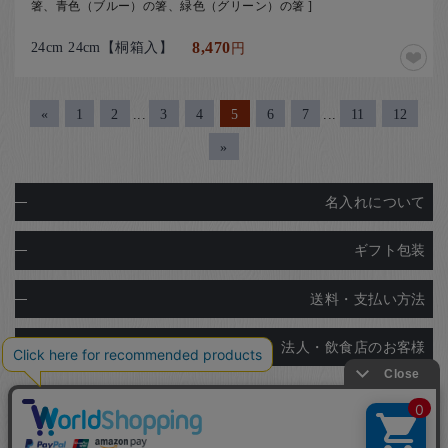
箸、青色（ブルー）の箸、緑色（グリーン）の箸 ]
24cm 24cm【桐箱入】
8,470
円
«
1
2
...
3
4
5
6
7
...
11
12
»
名入れについて
ギフト包装
送料・支払い方法
法人・飲食店のお客様