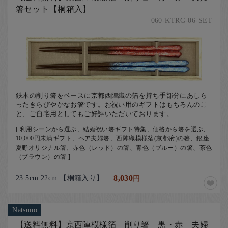
箸セット【桐箱入】
060-KTRG-06-SET
鉄木の削り箸をベースに京都西陣織の箔を持ち手部分にあしら
ったきらびやかなお箸です。お祝い用のギフトはもちろんのこ
と、ご自宅用としてもご好評いただいております。
[ 利用シーンから選ぶ、結婚祝い箸ギフト特集、価格から箸を選ぶ、
10,000円未満ギフト、ペア夫婦箸、西陣織模様箔(京都府)の箸、銀座
夏野オリジナル箸、赤色（レッド）の箸、青色（ブルー）の箸、茶色
（ブラウン）の箸 ]
23.5cm 22cm 【桐箱入り】
8,030
円
Natsuno
【送料無料】京西陣模様箔 削り箸 黒・赤 夫婦