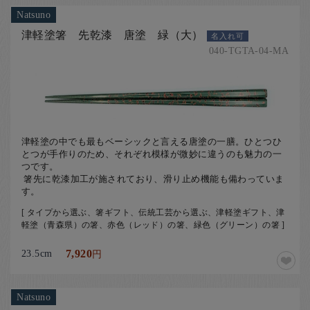
Natsuno
津軽塗箸 先乾漆 唐塗 緑（大）
名入れ可
040-TGTA-04-MA
津軽塗の中でも最もベーシックと言える唐塗の一膳。ひとつひ
とつが手作りのため、それぞれ模様が微妙に違うのも魅力の一
つです。
​ 箸先に乾漆加工が施されており、滑り止め機能も備わっていま
す。
[ タイプから選ぶ、箸ギフト、伝統工芸から選ぶ、津軽塗ギフト、津
軽塗（青森県）の箸、赤色（レッド）の箸、緑色（グリーン）の箸 ]
23.5cm
7,920
円
Natsuno