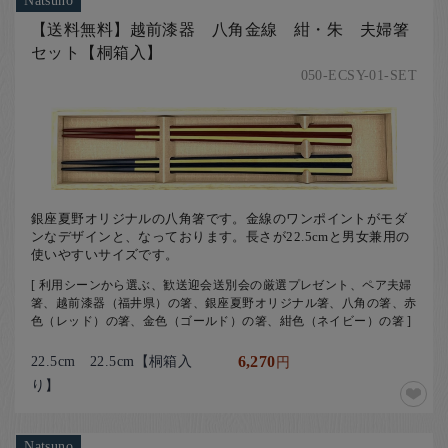
Natsuno
【送料無料】越前漆器 八角金線 紺・朱 夫婦箸
セット【桐箱入】
050-ECSY-01-SET
銀座夏野オリジナルの八角箸です。金線のワンポイントがモダ
ンなデザインと、なっております。長さが22.5cmと男女兼用の
使いやすいサイズです。
[ 利用シーンから選ぶ、歓送迎会送別会の厳選プレゼント、ペア夫婦
箸、越前漆器（福井県）の箸、銀座夏野オリジナル箸、八角の箸、赤
色（レッド）の箸、金色（ゴールド）の箸、紺色（ネイビー）の箸 ]
22.5cm 22.5cm【桐箱入
6,270
円
り】
Natsuno