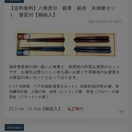
【送料無料】八角塗分 銀青 銀赤 夫婦箸セッ
ト 箸置付【桐箱入】
046-OBHI-01-RET
福井県若狭の使い易い八角箸と、有田焼の杵型お箸置のセット
です。お箸先は滑りにくく持ち易いお箸と十草模様のお箸置き
が縁起の良いセットとなっております。
[ ペア夫婦箸、ペア夫婦箸(箸置きセット)、若狭塗(福井県)の箸、食
洗機対応箸、八角の箸、赤色（レッド）の箸、青色（ブルー）の箸、
黒色（ブラック）の箸 ]
23.5 cm・21.5cm【桐箱入】
6,270
円
Natsuno