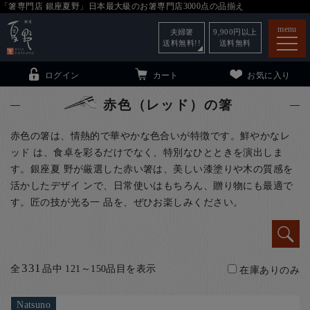
「箸専門店 銀座夏野」日本最大級のお箸専門店3000点の品揃え
menu
夫婦箸
9,900
円以上
送料無料!!
送料無料
ログイン
カート
お気に入り
赤色（レッド）の箸
赤色の箸は、情熱的で華やかな色合いが特徴です。鮮やかなレ
ッド は、食卓を彩るだけでなく、特別なひとときを演出しま
箸
（贈答用・自宅用）
す。銀座夏 野が厳選した赤い箸は、美しい漆塗りや木の質感を
活かしたデザイ ンで、日常使いはもちろん、贈り物にも最適で
子供和食器
（贈答用・自宅用）
す。匠の技が光る一 品を、ぜひお楽しみください。
銀座夏野・箸長
について
小夏
について
こども和食器
ご利用ガイド
331
全
品中 121～150品目を表示
在庫ありのみ
法人・飲食店のお客様
Natsuno