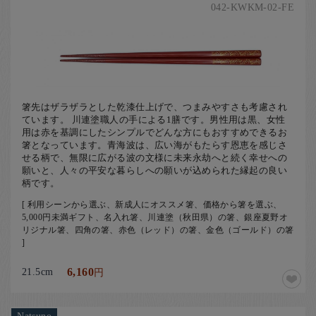
042-KWKM-02-FE
箸先はザラザラとした乾漆仕上げで、つまみやすさも考慮され
ています。 川連塗職人の手による1膳です。男性用は黒、女性
用は赤を基調にしたシンプルでどんな方にもおすすめできるお
箸となっています。青海波は、広い海がもたらす恩恵を感じさ
せる柄で、無限に広がる波の文様に未来永劫へと続く幸せへの
願いと、人々の平安な暮らしへの願いが込められた縁起の良い
柄です。
[ 利用シーンから選ぶ、新成人にオススメ箸、価格から箸を選ぶ、
5,000円未満ギフト、名入れ箸、川連塗（秋田県）の箸、銀座夏野オ
リジナル箸、四角の箸、赤色（レッド）の箸、金色（ゴールド）の箸
]
21.5cm
6,160
円