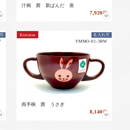
汁椀 茜 新ぱんだ 座
7,920
円
円
Konatsu
可
名入れ可
W
YMMO-01-3RW
両手椀 茜 うさぎ
8,140
円
円