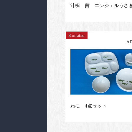
汁椀 茜 エンジェルうさ
Konatsu
A
わに 4点セット