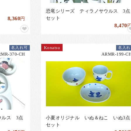
恐竜シリーズ ティラノサウルス 3点
8,360
セット
円
8,470
Konatsu
名入れ可
名入れ
RMR-370-CH
ARMR-199-C
ルス 3点
小夏オリジナル いぬ＆ねこ いぬ3点
セット