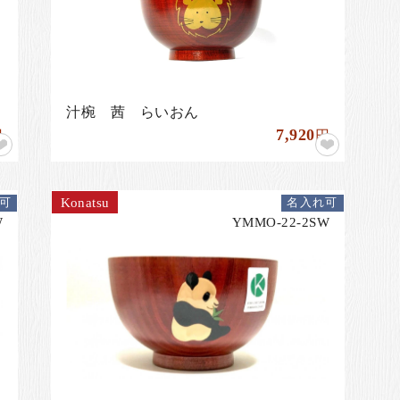
汁椀 茜 らいおん
7,920
円
円
Konatsu
可
名入れ可
W
YMMO-22-2SW