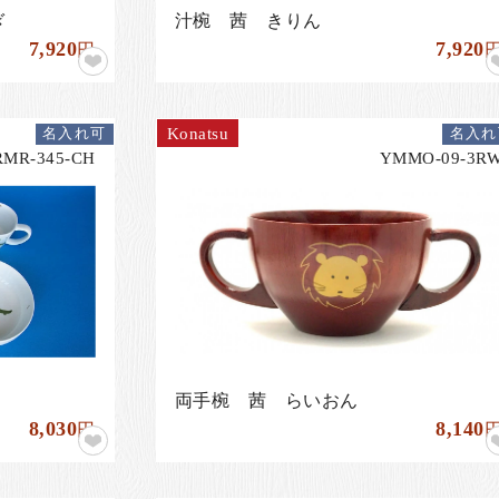
ぎ
汁椀 茜 きりん
7,920
7,920
円
Konatsu
名入れ可
名入れ
RMR-345-CH
YMMO-09-3R
両手椀 茜 らいおん
8,030
8,140
円