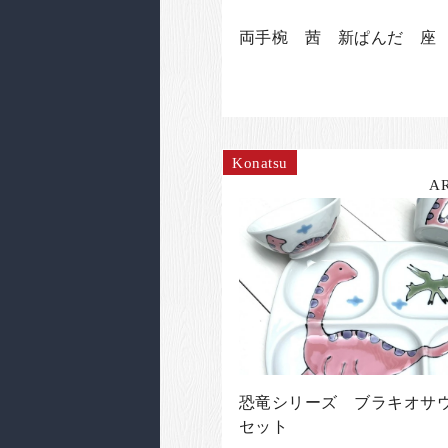
両手椀 茜 新ぱんだ 座
Konatsu
A
恐竜シリーズ ブラキオサウ
セット