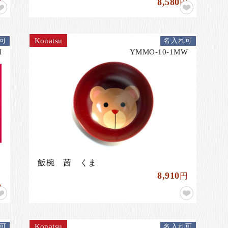
8,580
円
円
Konatsu
可
名入れ可
H
YMMO-10-1MW
飯椀 茜 くま
8,910
円
円
Konatsu
可
名入れ可