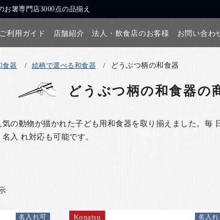
お箸専門店3000点の品揃え
ご利用ガイド
店舗紹介
法人・飲食店のお客様
お問い合わ
どうぶつ柄の和食器
和食器
絵柄で選べる和食器
どうぶつ柄の和食器
の
人気の動物が描かれた子ども用和食器を取り揃えました。毎 
名入 れ対応も可能です。
表示
Konatsu
名入れ可
名入れ