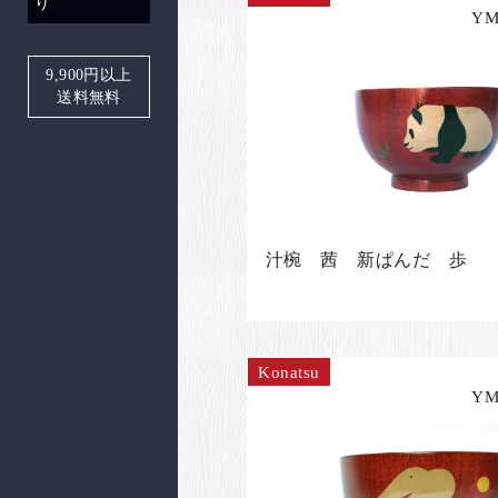
り
YM
9,900
円以上
送料無料
汁椀 茜 新ぱんだ 歩
Konatsu
YM