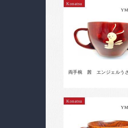
Konatsu
YM
両手椀 茜 エンジェルう
Konatsu
YM