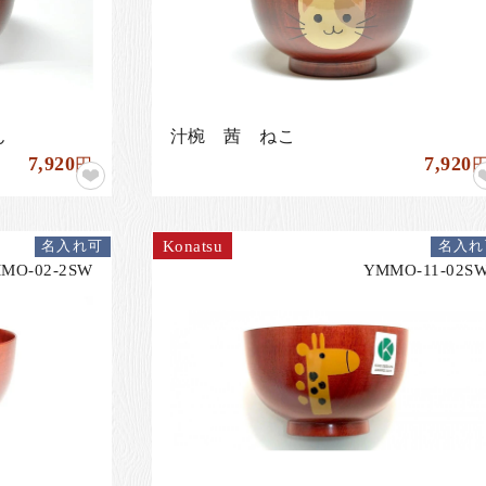
ん
汁椀 茜 ねこ
7,920
7,920
円
Konatsu
名入れ可
名入れ
MO-02-2SW
YMMO-11-02S