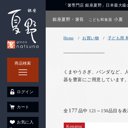
「箸専門店 銀座夏野」日本最大級の
銀座夏野・箸長
小夏
こども和食器
Home
お買い物
子ども用 
商品検索
くまやうさぎ、パンダなど、
器を豊富にご用意しています。
ログイン
カート
177
全
品中 121～150品目を
お気に入
Konatsu