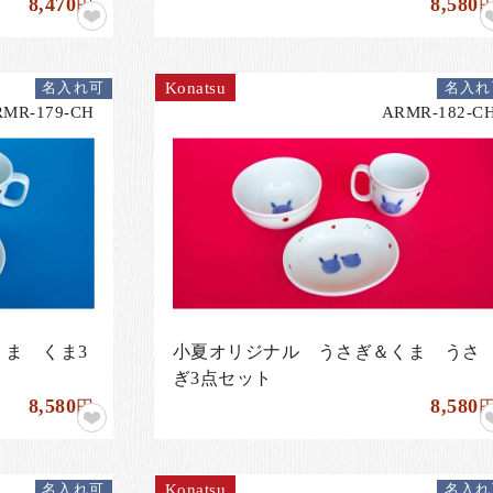
8,470
8,580
円
Konatsu
名入れ可
名入れ
RMR-179-CH
ARMR-182-C
ま くま3
小夏オリジナル うさぎ＆くま うさ
ぎ3点セット
8,580
8,580
円
Konatsu
名入れ可
名入れ