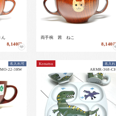
さん
両手椀 茜 ねこ
8,140
8,140
円
Konatsu
名入れ可
名入れ
MO-22-3RW
ARMR-368-C