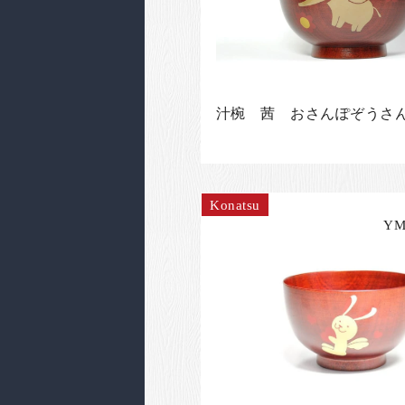
汁椀 茜 おさんぽぞうさ
Konatsu
YM