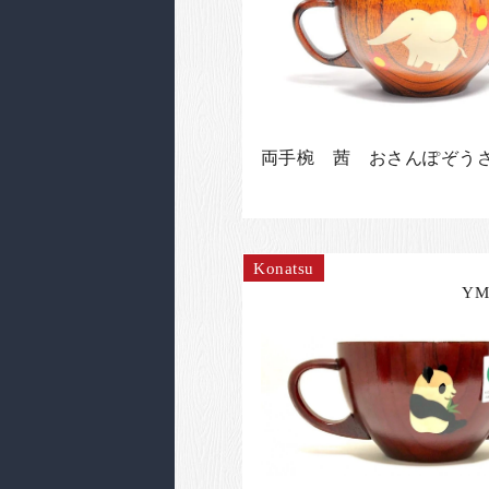
両手椀 茜 おさんぽぞう
Konatsu
YM