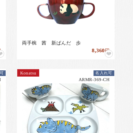
両手椀 茜 新ぱんだ 歩
8,360
円
円
Konatsu
可
名入れ可
H
ARMR-369-CH