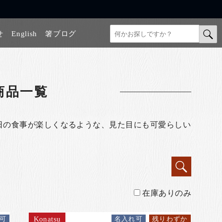
せ
English
箸ブログ
商品一覧
日の食事が楽しくなるような、見た目にも可愛らしい
在庫ありのみ
Konatsu
可
名入れ可
残りわずか