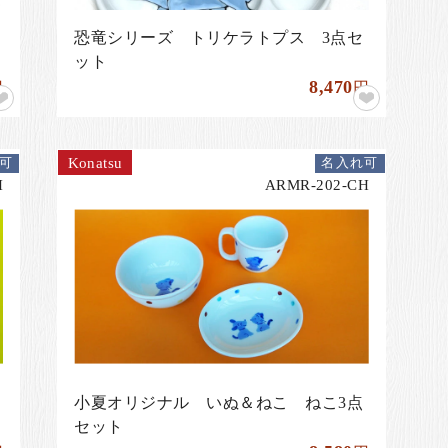
恐竜シリーズ トリケラトプス 3点セ
ット
8,470
円
円
Konatsu
可
名入れ可
H
ARMR-202-CH
小夏オリジナル いぬ＆ねこ ねこ3点
セット