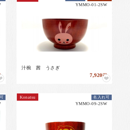
W
YMMO-01-2SW
汁椀 茜 うさぎ
7,920
円
円
Konatsu
可
名入れ可
W
YMMO-09-2SW