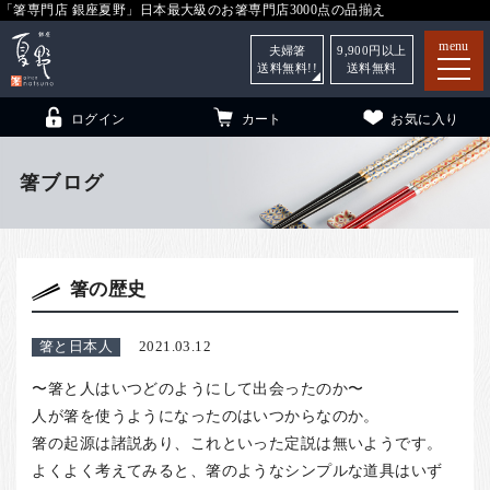
「箸専門店 銀座夏野」日本最大級のお箸専門店3000点の品揃え
menu
夫婦箸
9,900
円以上
送料無料!!
送料無料
ログイン
カート
お気に入り
箸ブログ
箸
（贈答用・自宅用）
箸の歴史
子供和食器
（贈答用・自宅用）
銀座夏野・箸長
について
箸と日本人
2021.03.12
小夏
について
こども和食器
〜箸と人はいつどのようにして出会ったのか〜
ご利用ガイド
人が箸を使うようになったのはいつからなのか。
箸の起源は諸説あり、これといった定説は無いようです。
法人・飲食店のお客様
よくよく考えてみると、箸のようなシンプルな道具はいず