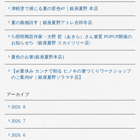
津軽塗で感じる夏の景色🍉｜銀座夏野 本店
夏の風物詩🎐｜銀座夏野アトレ吉祥寺店
🦆照明陶芸作家・大野 哲（あきら）さん箸置 POPUP開催の
お知らせ🦆〈銀座夏野 スカイツリー店〉
夏色のお箸(銀座夏野本店)
【🌿夏休み カンナで削る ヒノキの箸づくりワークショップ
のご案内🥢｜銀座夏野ソラマチ店】
アーカイブ
2026. 8
2026. 7
2026. 6