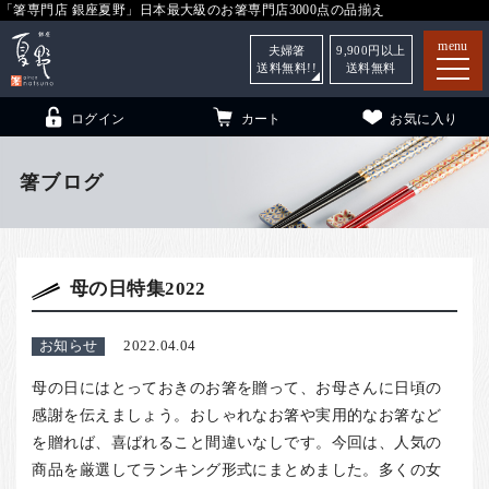
「箸専門店 銀座夏野」日本最大級のお箸専門店3000点の品揃え
menu
夫婦箸
9,900
円以上
送料無料!!
送料無料
ログイン
カート
お気に入り
箸ブログ
箸
（贈答用・自宅用）
母の日特集2022
子供和食器
（贈答用・自宅用）
銀座夏野・箸長
について
お知らせ
2022.04.04
小夏
について
こども和食器
母の日にはとっておきのお箸を贈って、お母さんに日頃の
ご利用ガイド
感謝を伝えましょう。おしゃれなお箸や実用的なお箸など
を贈れば、喜ばれること間違いなしです。今回は、人気の
法人・飲食店のお客様
商品を厳選してランキング形式にまとめました。多くの女