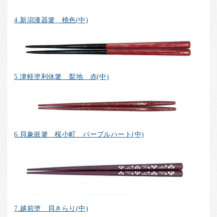
4.新潟漆器箸 桃色(中)
5.津軽塗利休箸 梨地 赤(中)
6.貝象嵌箸 桜小町 パープルハート(中)
7.越前塗 貝きらり(中)