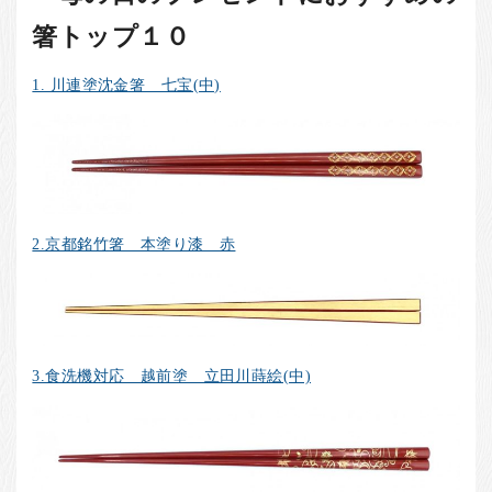
箸トップ１０
1. 川連塗沈金箸 七宝(中)
2.京都銘竹箸 本塗り漆 赤
3.食洗機対応 越前塗 立田川蒔絵(中)