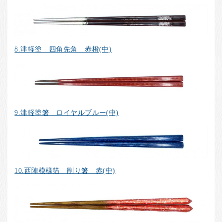
8.津軽塗 四角先角 赤橙(中)
9.津軽塗箸 ロイヤルブルー(中)
10.西陣模様箔 削り箸 赤(中)