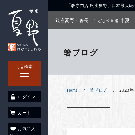
「箸専門店 銀座夏野」日本最大級の
銀座夏野・箸長
小夏
こども和食器
箸ブログ
商品検索
2023年
Home
箸ブログ
ログイン
カート
お気に入