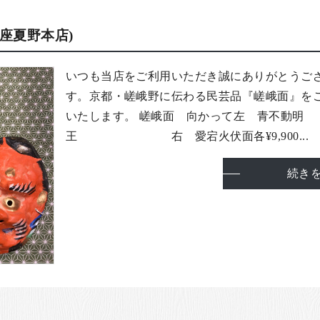
座夏野本店)
いつも当店をご利用いただき誠にありがとうご
す。京都・嵯峨野に伝わる民芸品『嵯峨面』を
いたします。 嵯峨面 向かって左 青不動明
王 右 愛宕火伏面各¥9,900...
続き