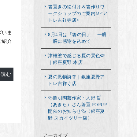
箸置きの絵付け＆箸作りワ
ークショップのご案内🥢<ア
トレ吉祥寺店>
ざいま
8月4日は「箸の日」― 一膳
一膳に感謝を込めて
ご紹介
津軽塗で感じる夏の景色🍉
｜銀座夏野 本店
を読む
夏の風物詩🎐｜銀座夏野ア
トレ吉祥寺店
🦆照明陶芸作家・大野 哲
（あきら）さん箸置 POPUP
開催のお知らせ🦆〈銀座夏
野 スカイツリー店〉
アーカイブ