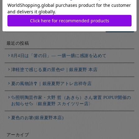
1 /
10
1
2
3
4
5
...
10
...
»
最
後 »
最近の投稿
8月4日は「箸の日」― 一膳一膳に感謝を込めて
津軽塗で感じる夏の景色🍉｜銀座夏野 本店
夏の風物詩🎐｜銀座夏野アトレ吉祥寺店
🦆照明陶芸作家・大野 哲（あきら）さん箸置 POPUP開催の
お知らせ🦆〈銀座夏野 スカイツリー店〉
夏色のお箸(銀座夏野本店)
アーカイブ