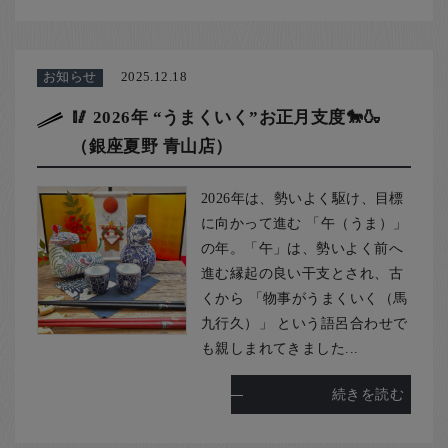
お知らせ
2025.12.18
🥢 2026年 “うまくいく”お正月支度🐎🍶
（銀座夏野 青山店）
2026年は、勢いよく駆け、目標
に向かって進む 「午（うま）」
の年。「午」は、勢いよく前へ
進む縁起の良い干支とされ、古
くから 「物事がうまくいく（馬
九行久）」 という語呂合わせで
も親しまれてきました...
続きを読む