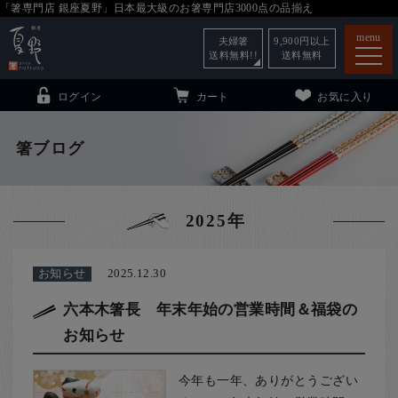
「箸専門店 銀座夏野」日本最大級のお箸専門店3000点の品揃え
menu
夫婦箸
9,900
円以上
送料無料!!
送料無料
ログイン
カート
お気に入り
箸ブログ
箸
（贈答用・自宅用）
2025年
子供和食器
（贈答用・自宅用）
銀座夏野・箸長
について
お知らせ
2025.12.30
小夏
について
こども和食器
六本木箸長 年末年始の営業時間＆福袋の
お知らせ
ご利用ガイド
法人・飲食店のお客様
今年も一年、ありがとうござい