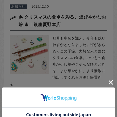
お知らせ
2025.12.15
🎄 クリスマスの食卓を彩る、煌びやかなお
箸 🎄｜銀座夏野本店
12月も中旬を迎え、今年も残り
わずかとなりました。街がきら
めくこの季節、大切な人と囲む
クリスマスの食卓。いつもの食
卓が少し華やぐそんなひととき
を、より華やかに、より素敵に
演出してくれるお箸と箸置き
を...
続きを読む