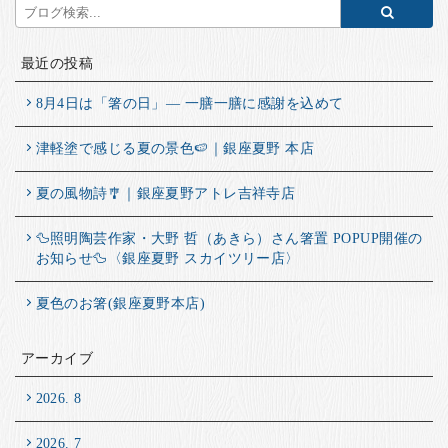
最近の投稿
8月4日は「箸の日」― 一膳一膳に感謝を込めて
津軽塗で感じる夏の景色🍉｜銀座夏野 本店
夏の風物詩🎐｜銀座夏野アトレ吉祥寺店
🦆照明陶芸作家・大野 哲（あきら）さん箸置 POPUP開催の
お知らせ🦆〈銀座夏野 スカイツリー店〉
夏色のお箸(銀座夏野本店)
アーカイブ
2026. 8
2026. 7