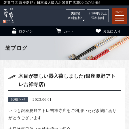
「箸専門店 銀座夏野」日本最大級のお箸専門店3000点の品揃え
menu
夫婦箸
9,900
円以上
送料無料!!
送料無料
ログイン
カート
お気に入り
箸ブログ
箸
（贈答用・自宅用）
木目が楽しい器入荷しました(銀座夏野アト
子供和食器
（贈答用・自宅用）
レ吉祥寺店)
銀座夏野・箸長
について
小夏
について
こども和食器
お知らせ
2023.06.01
ご利用ガイド
いつも銀座夏野アトレ吉祥寺店をご利用いただき誠にあり
がとうございます
法人・飲食店のお客様
本日は毎日使いの銘木椀のご紹介