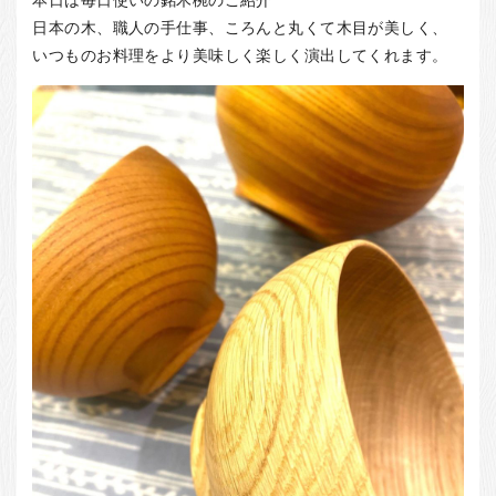
お客様の声
日本の木、職人の手仕事、ころんと丸くて木目が美しく、
店舗紹介
いつものお料理をより美味しく楽しく演出してくれます。
お問い合わせ
お知らせ
箸ブログ
English