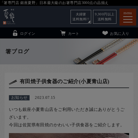
「箸専門店 銀座夏野」日本最大級のお箸専門店3000点の品揃え
menu
夫婦箸
9,900
円以上
送料無料!!
送料無料
ログイン
カート
お気に入り
箸ブログ
箸
（贈答用・自宅用）
有田焼子供食器のご紹介(小夏青山店)
子供和食器
（贈答用・自宅用）
銀座夏野・箸長
について
お知らせ
2023.07.15
小夏
について
こども和食器
いつも銀座小夏青山店をご利用いただき誠にありがとうご
ご利用ガイド
ざいます。
今回は佐賀県有田焼のかわいい子供食器をご紹介します。
法人・飲食店のお客様