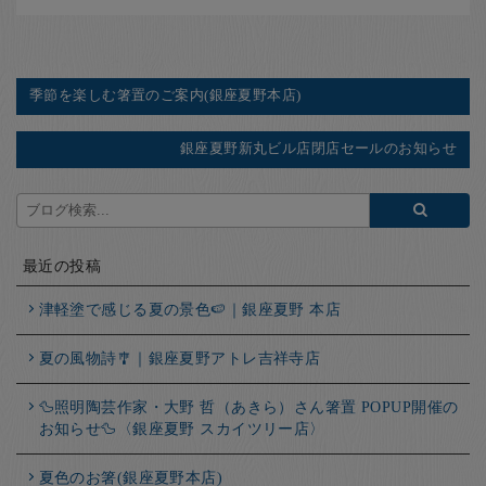
季節を楽しむ箸置のご案内(銀座夏野本店)
銀座夏野新丸ビル店閉店セールのお知らせ
最近の投稿
津軽塗で感じる夏の景色🍉｜銀座夏野 本店
夏の風物詩🎐｜銀座夏野アトレ吉祥寺店
🦆照明陶芸作家・大野 哲（あきら）さん箸置 POPUP開催の
お知らせ🦆〈銀座夏野 スカイツリー店〉
夏色のお箸(銀座夏野本店)