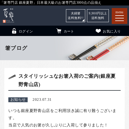
「箸専門店 銀座夏野」日本最大級のお箸専門店3000点の品揃え
menu
夫婦箸
9,900
円以上
送料無料!!
送料無料
ログイン
カート
お気に入り
箸ブログ
箸
（贈答用・自宅用）
スタイリッシュなお箸入荷のご案内(銀座夏
子供和食器
（贈答用・自宅用）
野青山店)
銀座夏野・箸長
について
小夏
について
こども和食器
お知らせ
2023.07.31
ご利用ガイド
いつも銀座夏野青山店をご利用頂き誠に有り難うございま
す。
法人・飲食店のお客様
当店で人気のお箸が久しぶりに入荷して参りました！