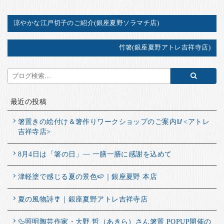
涼やかな江戸切子のご紹介(銀座夏野ソラマチ店)
竹箸(銀座夏野アトレ吉祥寺店)
最近の投稿
箸置きの絵付け＆箸作りワークショップのご案内🥢<アトレ
吉祥寺店>
8月4日は「箸の日」― 一膳一膳に感謝を込めて
津軽塗で感じる夏の景色🍉｜銀座夏野 本店
夏の風物詩🎐｜銀座夏野アトレ吉祥寺店
🦆照明陶芸作家・大野 哲（あきら）さん箸置 POPUP開催の