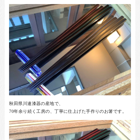
お客様の声
店舗紹介
お問い合わせ
お知らせ
箸ブログ
English
秋田県川連漆器の産地で、
70年余り続く工房の、丁寧に仕上げた手作りのお箸です。