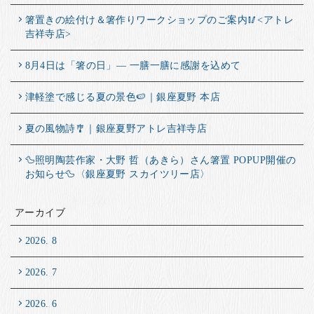
箸置きの絵付け＆箸作りワークショップのご案内🥢<アトレ
吉祥寺店>
8月4日は「箸の日」― 一膳一膳に感謝を込めて
津軽塗で感じる夏の景色🍉｜銀座夏野 本店
夏の風物詩🎐｜銀座夏野アトレ吉祥寺店
🦆照明陶芸作家・大野 哲（あきら）さん箸置 POPUP開催の
お知らせ🦆〈銀座夏野 スカイツリー店〉
アーカイブ
2026. 8
2026. 7
2026. 6