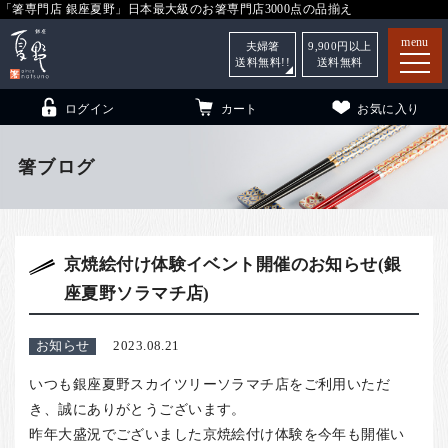
「箸専門店 銀座夏野」日本最大級のお箸専門店3000点の品揃え
menu
夫婦箸
9,900
円以上
送料無料!!
送料無料
ログイン
カート
お気に入り
箸ブログ
箸
（贈答用・自宅用）
京焼絵付け体験イベント開催のお知らせ(銀
子供和食器
（贈答用・自宅用）
座夏野ソラマチ店)
銀座夏野・箸長
について
小夏
について
こども和食器
お知らせ
2023.08.21
ご利用ガイド
いつも銀座夏野スカイツリーソラマチ店をご利用いただ
き、誠にありがとうございます。
法人・飲食店のお客様
昨年大盛況でございました京焼絵付け体験を今年も開催い