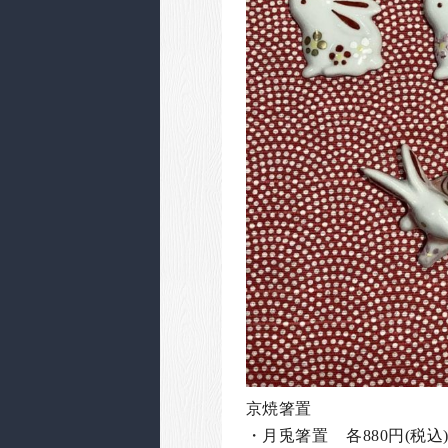
京焼箸置
・月兎箸置 各880円(税込