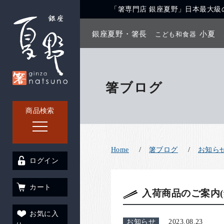
「箸専門店 銀座夏野」日本最大級の
銀座夏野・箸長
小夏
こども和食器
箸ブログ
商品検索
Home
箸ブログ
お知ら
ログイン
カート
入荷商品のご案内(
お気に入
お知らせ
2023.08.23