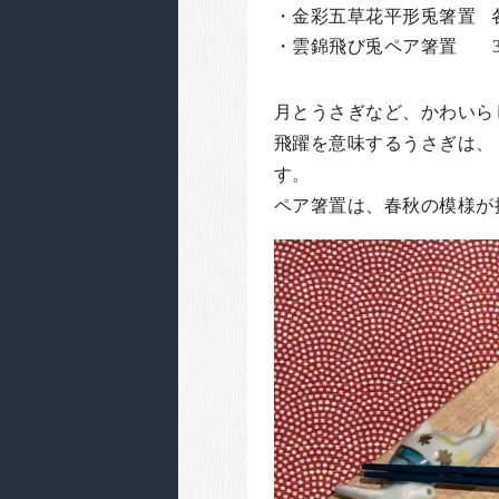
・金彩五草花平形兎箸置 各1
・雲錦飛び兎ペア箸置 3,7
月とうさぎなど、かわいら
飛躍を意味するうさぎは、
す。
ペア箸置は、春秋の模様が