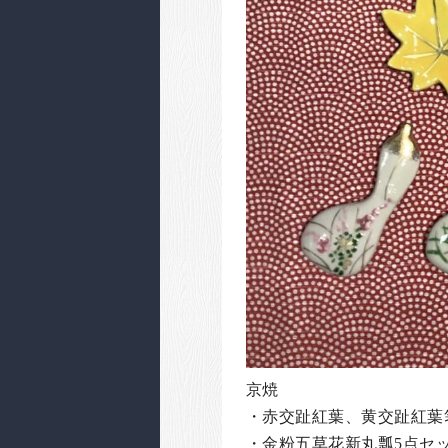
京焼
・赤交趾紅葉、黄交趾紅葉箸置
・金粉五草花新丸瓢5点セット