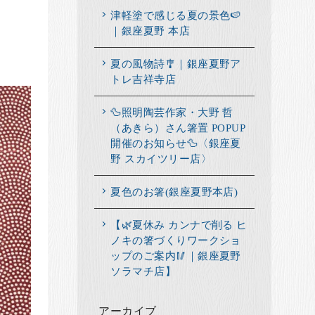
津軽塗で感じる夏の景色🍉
｜銀座夏野 本店
夏の風物詩🎐｜銀座夏野ア
トレ吉祥寺店
🦆照明陶芸作家・大野 哲
（あきら）さん箸置 POPUP
開催のお知らせ🦆〈銀座夏
野 スカイツリー店〉
夏色のお箸(銀座夏野本店)
【🌿夏休み カンナで削る ヒ
ノキの箸づくりワークショ
ップのご案内🥢｜銀座夏野
ソラマチ店】
アーカイブ