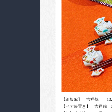
【組飯碗】 吉祥鶴 13,
【ペア箸置き】 吉祥鶴 3