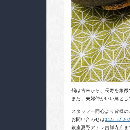
鶴は古来から、長寿を象徴
また、夫婦仲がいい鳥とし
スタッフ一同心より皆様の
お問い合わせは
0422-22-20
銀座夏野アトレ吉祥寺店ま