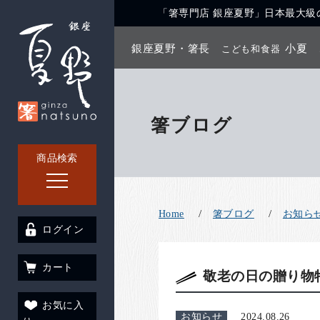
「箸専門店 銀座夏野」日本最大級の
銀座夏野・箸長
小夏
こども和食器
箸ブログ
商品検索
Home
箸ブログ
お知ら
ログイン
カート
敬老の日の贈り物
お気に入
お知らせ
2024.08.26