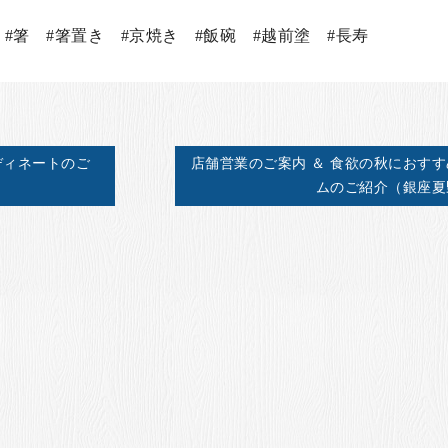
 #箸 #箸置き #京焼き #飯碗 #越前塗 #長寿
ディネートのご
店舗営業のご案内 ＆ 食欲の秋におす
ムのご紹介（銀座夏