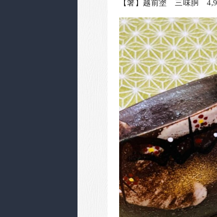
【箸】越前塗 三味胴 4,9