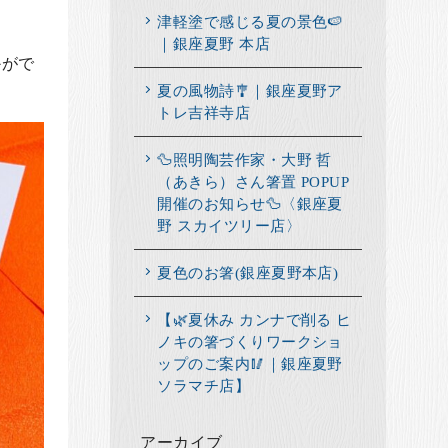
津軽塗で感じる夏の景色🍉
｜銀座夏野 本店
かがで
夏の風物詩🎐｜銀座夏野ア
トレ吉祥寺店
🦆照明陶芸作家・大野 哲
（あきら）さん箸置 POPUP
開催のお知らせ🦆〈銀座夏
野 スカイツリー店〉
夏色のお箸(銀座夏野本店)
【🌿夏休み カンナで削る ヒ
ノキの箸づくりワークショ
ップのご案内🥢｜銀座夏野
ソラマチ店】
アーカイブ