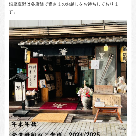
お客様の声
銀座夏野は各店舗で皆さまのお越しをお待ちしておりま
す。
店舗紹介
お問い合わせ
お知らせ
箸ブログ
English