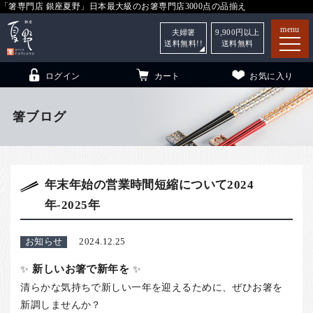
「箸専門店 銀座夏野」日本最大級のお箸専門店3000点の品揃え
menu
夫婦箸
9,900
円以上
送料無料!!
送料無料
ログイン
カート
お気に入り
箸ブログ
箸
（贈答用・自宅用）
年末年始の営業時間短縮について2024
子供和食器
（贈答用・自宅用）
年-2025年
銀座夏野・箸長
について
小夏
について
こども和食器
お知らせ
2024.12.25
ご利用ガイド
✨
新しいお箸で新年を
✨
清らかな気持ちで新しい一年を迎えるために、ぜひお箸を
法人・飲食店のお客様
新調しませんか？