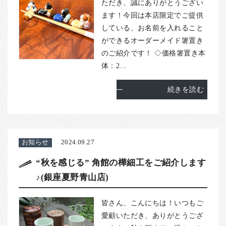
お客様の声
ただき、誠にありがとうござい
ます！今回は本店限定でご提供
店舗紹介
している、お名前を入れること
お問い合わせ
ができるオーダーメイド箸置き
のご紹介です！ ◇価格箸置き本
お知らせ
体：2...
箸ブログ
続きを読む
English
お知らせ
2024.09.27
“秋を感じる” 角館の樺細工をご紹介します
♪(銀座夏野青山店)
皆さん、こんにちは！いつもご
愛顧いただき、ありがとうござ