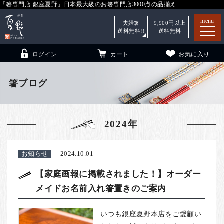
「箸専門店 銀座夏野」日本最大級のお箸専門店3000点の品揃え
menu
夫婦箸
9,900
円以上
送料無料!!
送料無料
ログイン
カート
お気に入り
箸ブログ
箸
（贈答用・自宅用）
2024年
子供和食器
（贈答用・自宅用）
銀座夏野・箸長
について
お知らせ
2024.10.01
小夏
について
こども和食器
【家庭画報に掲載されました！】オーダー
メイドお名前入れ箸置きのご案内
ご利用ガイド
法人・飲食店のお客様
いつも銀座夏野本店をご愛顧い