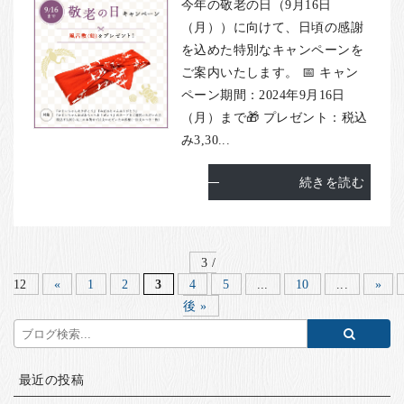
今年の敬老の日（9月16日
（月））に向けて、日頃の感謝
を込めた特別なキャンペーンを
ご案内いたします。 📅 キャン
ペーン期間：2024年9月16日
（月）まで🎁 プレゼント：税込
み3,30...
続きを読む
3 /
12
«
1
2
3
4
5
...
10
...
»
後 »
最近の投稿