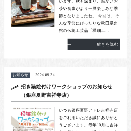
います。秋も深まり、温かいお
茶や食事がより一層楽しみな季
節となりましたね。 今回は、そ
んな季節にぴったりな秋田県角
館の伝統工芸品「樺細工...
続きを読む
お知らせ
2024.09.24
招き猫絵付けワークショップのお知らせ
（銀座夏野吉祥寺店）
いつも銀座夏野アトレ吉祥寺店
をご利用いただき誠にありがと
うございます。毎年10月に吉祥