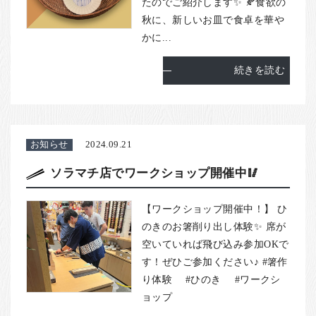
たのでご紹介します✨ 🍂食欲の
秋に、新しいお皿で食卓を華や
かに...
続きを読む
お知らせ
2024.09.21
ソラマチ店でワークショップ開催中🥢
【ワークショップ開催中！】 ひ
のきのお箸削り出し体験✨ 席が
空いていれば飛び込み参加OKで
す！ぜひご参加ください♪ #箸作
り体験 #ひのき #ワークシ
ョップ