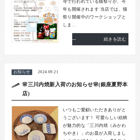
寺で行われている猫祭りが、今
年も開催されます 当店では、猫
祭り開催中のワークショップと
しま...
続きを読む
お知らせ
2024.09.21
🌸三川内焼新入荷のお知らせ🌸(銀座夏野本
店)
いつもご愛顧いただきありがと
うございます！ 可愛らしい絵柄
が魅力的な「三川内焼（みかわ
ちやき）」のお皿が入荷しまし