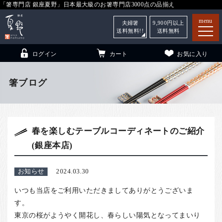
「箸専門店 銀座夏野」日本最大級のお箸専門店3000点の品揃え
menu
夫婦箸
9,900
円以上
送料無料!!
送料無料
ログイン
カート
お気に入り
箸ブログ
箸
（贈答用・自宅用）
春を楽しむテーブルコーディネートのご紹介
子供和食器
（贈答用・自宅用）
(銀座本店)
銀座夏野・箸長
について
小夏
について
こども和食器
お知らせ
2024.03.30
ご利用ガイド
いつも当店をご利用いただきましてありがとうございま
す。
法人・飲食店のお客様
東京の桜がようやく開花し、春らしい陽気となってまいり