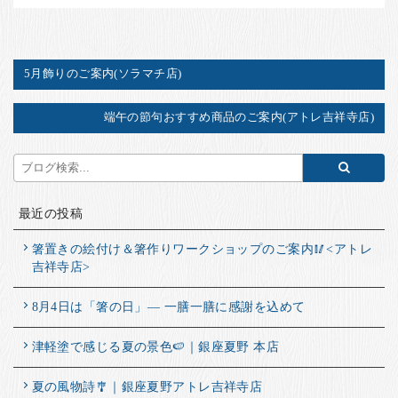
5月飾りのご案内(ソラマチ店)
端午の節句おすすめ商品のご案内(アトレ吉祥寺店)
最近の投稿
箸置きの絵付け＆箸作りワークショップのご案内🥢<アトレ
吉祥寺店>
8月4日は「箸の日」― 一膳一膳に感謝を込めて
津軽塗で感じる夏の景色🍉｜銀座夏野 本店
夏の風物詩🎐｜銀座夏野アトレ吉祥寺店