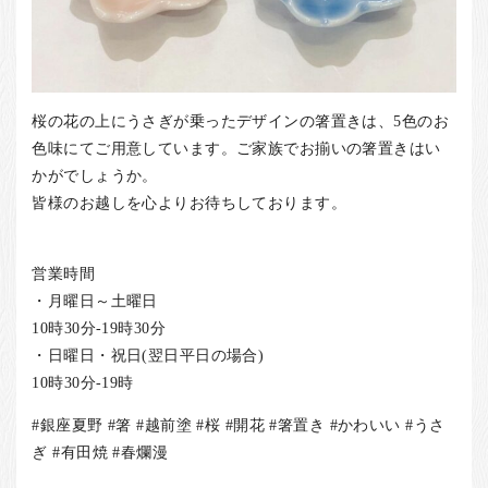
桜の花の上にうさぎが乗ったデザインの箸置きは、5色のお
色味にてご用意しています。ご家族でお揃いの箸置きはい
かがでしょうか。
皆様のお越しを心よりお待ちしております。
営業時間
・月曜日～土曜日
10時30分-19時30分
・日曜日・祝日(翌日平日の場合)
10時30分-19時
#銀座夏野 #箸 #越前塗 #桜 #開花 #箸置き #かわいい #うさ
ぎ #有田焼 #春爛漫