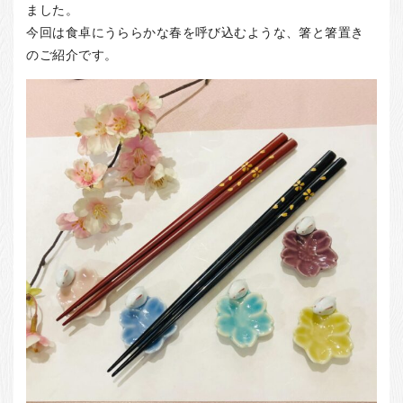
お客様の声
ました。
今回は食卓にうららかな春を呼び込むような、箸と箸置き
店舗紹介
のご紹介です。
お問い合わせ
お知らせ
箸ブログ
English