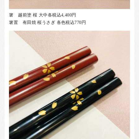
箸 越前塗 桜 大中各税込4,400円
箸置 有田焼 桜うさぎ 各色税込770円