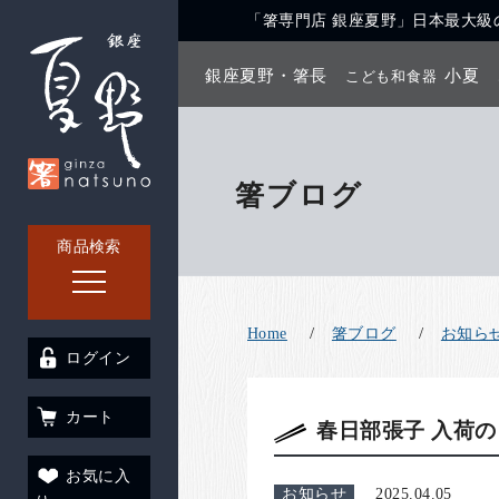
「箸専門店 銀座夏野」日本最大級の
銀座夏野・箸長
小夏
こども和食器
箸ブログ
商品検索
Home
箸ブログ
お知ら
ログイン
カート
春日部張子 入荷の
お気に入
お知らせ
2025.04.05