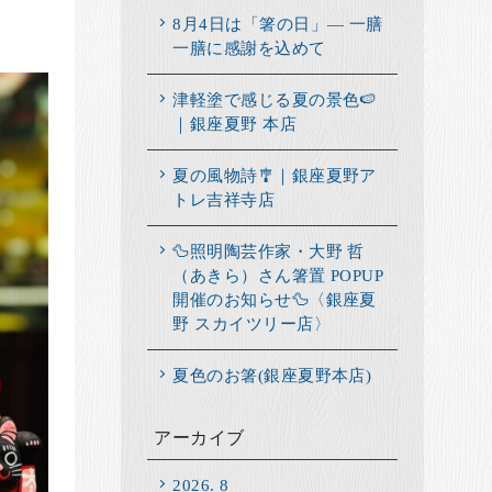
8月4日は「箸の日」― 一膳
一膳に感謝を込めて
津軽塗で感じる夏の景色🍉
｜銀座夏野 本店
夏の風物詩🎐｜銀座夏野ア
トレ吉祥寺店
🦆照明陶芸作家・大野 哲
（あきら）さん箸置 POPUP
開催のお知らせ🦆〈銀座夏
野 スカイツリー店〉
夏色のお箸(銀座夏野本店)
アーカイブ
2026. 8