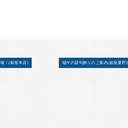
場！(銀座本店)
端午の節句飾りのご案内(銀座夏野