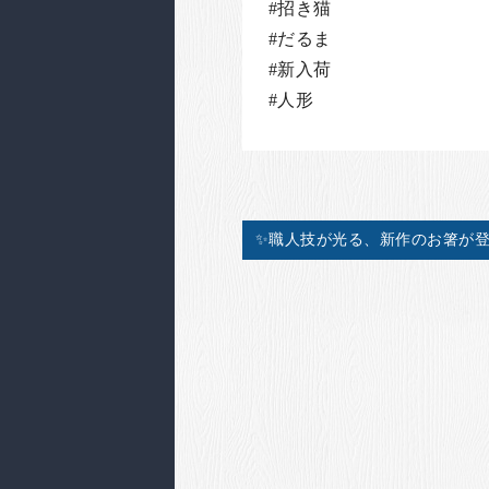
#招き猫
#だるま
#新入荷
#人形
✨職人技が光る、新作のお箸が登