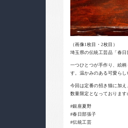
（画像1枚目・2枚目）
埼玉県の伝統工芸品「春日
一つひとつが手作り、絵柄
す。温かみのある可愛らし
今回は定番の招き猫に加え
数量限定となっております
#銀座夏野
#春日部張子
#伝統工芸