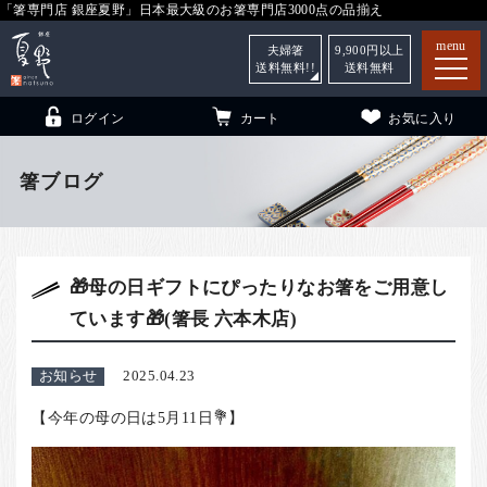
「箸専門店 銀座夏野」日本最大級のお箸専門店3000点の品揃え
menu
夫婦箸
9,900
円以上
送料無料!!
送料無料
ログイン
カート
お気に入り
箸ブログ
箸
（贈答用・自宅用）
🎁母の日ギフトにぴったりなお箸をご用意し
子供和食器
（贈答用・自宅用）
ています🎁(箸長 六本木店)
銀座夏野・箸長
について
小夏
について
こども和食器
お知らせ
2025.04.23
ご利用ガイド
【今年の母の日は5月11日💐】
法人・飲食店のお客様