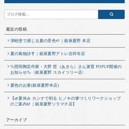
最近の投稿
津軽塗で感じる夏の景色🍉｜銀座夏野 本店
夏の風物詩🎐｜銀座夏野アトレ吉祥寺店
🦆照明陶芸作家・大野 哲（あきら）さん箸置 POPUP開催の
お知らせ🦆〈銀座夏野 スカイツリー店〉
夏色のお箸(銀座夏野本店)
【🌿夏休み カンナで削る ヒノキの箸づくりワークショップ
のご案内🥢｜銀座夏野ソラマチ店】
アーカイブ