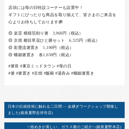
店頭には母の日特設コーナーも設置中！
ギフトにぴったりな商品を取り揃えて、皆さまのご来店を
心よりお待ちしております🎁
🟡 楽芸 模様箔削り箸 3,960円（税込）
🟡 京焼 櫛目草花ひと膳セット 6,325円（税込）
🟡 彩墨流箸置き 1,100円（税込）
🟡 螺鈿箸置き 各1,650円（税込）
#箸長 #東京ミッドタウン #母の日
#箸 #箸置き #京焼 #飯碗 #湯呑み #螺鈿箸置き
日本の伝統技術に触れる二日間 ― 金継ぎワークショップ開催し
ました(銀座夏野吉祥寺店)
✨煌めきが美しい、ガラス箸のご紹介✨(銀座夏野本店)