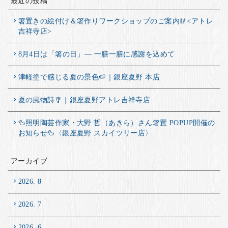
最近の投稿
箸置きの絵付け＆箸作りワークショップのご案内🥢<アトレ
吉祥寺店>
8月4日は「箸の日」― 一膳一膳に感謝を込めて
津軽塗で感じる夏の景色🍉｜銀座夏野 本店
夏の風物詩🎐｜銀座夏野アトレ吉祥寺店
🦆照明陶芸作家・大野 哲（あきら）さん箸置 POPUP開催の
お知らせ🦆〈銀座夏野 スカイツリー店〉
アーカイブ
2026. 8
2026. 7
2026. 6