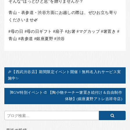
そんな“ほっとひと息”を贈りませんか？
青山・表参道・渋谷方面にお越しの際は、ぜひお立ち寄り
くださいませ🌿
#母の日 #母の日ギフト #扇子 #お箸 #マグカップ #箸置き #
青山 #表参道 #銀座夏野 #渋谷
🎉【西武渋谷店】期間限定イベント開催！無料名入れサービス実
施中✨
🎏GW特別イベント🎨 【陶小物チーチー箸置き絵付け＆自由制作
体験】(銀座夏野アトレ吉祥寺店)