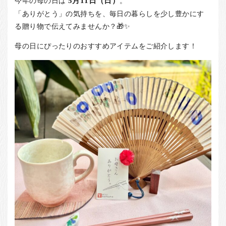
今年の母の日は
5月11日（日）
。
お客様の声
「ありがとう」の気持ちを、毎日の暮らしを少し豊かにす
店舗紹介
る贈り物で伝えてみませんか？🎁✨
お問い合わせ
母の日にぴったりのおすすめアイテムをご紹介します！
お知らせ
箸ブログ
English