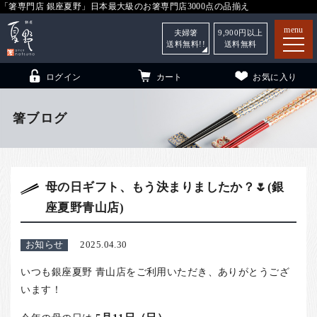
「箸専門店 銀座夏野」日本最大級のお箸専門店3000点の品揃え
menu
夫婦箸
9,900
円以上
送料無料!!
送料無料
ログイン
カート
お気に入り
箸ブログ
箸
（贈答用・自宅用）
母の日ギフト、もう決まりましたか？🌷(銀
子供和食器
（贈答用・自宅用）
座夏野青山店)
銀座夏野・箸長
について
小夏
について
こども和食器
お知らせ
2025.04.30
ご利用ガイド
いつも銀座夏野 青山店をご利用いただき、ありがとうござ
います！
法人・飲食店のお客様