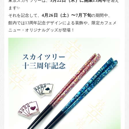
東京スカイツリーは、
5月22日（木）に開業13周年
を迎え
お客様の声
ます✨
店舗紹介
それを記念して、
4月26日（土）〜7月下旬
の期間中、
お問い合わせ
館内では13周年記念デザインによる装飾や、限定カフェメ
ニュー・オリジナルグッズが登場！
お知らせ
箸ブログ
English