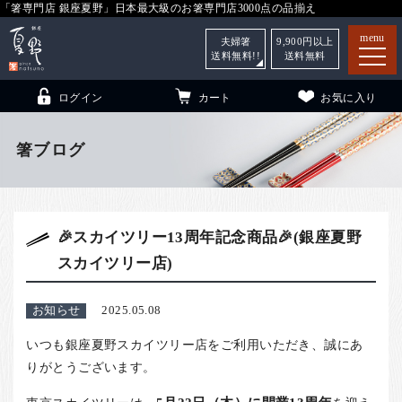
「箸専門店 銀座夏野」日本最大級のお箸専門店3000点の品揃え
menu
夫婦箸
9,900
円以上
送料無料!!
送料無料
ログイン
カート
お気に入り
箸ブログ
箸
（贈答用・自宅用）
🎉スカイツリー13周年記念商品🎉(銀座夏野
子供和食器
（贈答用・自宅用）
スカイツリー店)
銀座夏野・箸長
について
小夏
について
こども和食器
お知らせ
2025.05.08
ご利用ガイド
いつも銀座夏野スカイツリー店をご利用いただき、誠にあ
りがとうございます。
法人・飲食店のお客様