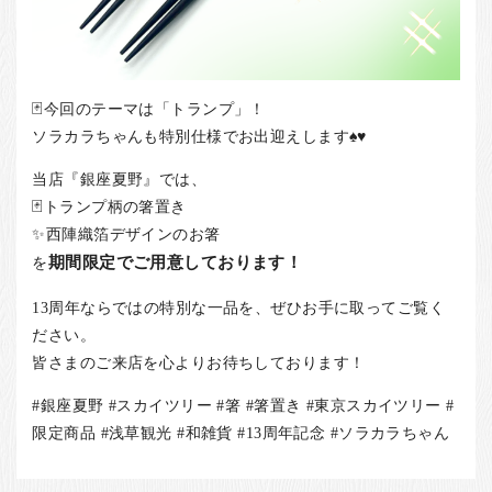
🃏今回のテーマは「トランプ」！
ソラカラちゃんも特別仕様でお出迎えします♠️♥️
当店『銀座夏野』では、
🃏トランプ柄の箸置き
✨西陣織箔デザインのお箸
を
期間限定でご用意しております！
13周年ならではの特別な一品を、ぜひお手に取ってご覧く
ださい。
皆さまのご来店を心よりお待ちしております！
#銀座夏野 #スカイツリー #箸 #箸置き #東京スカイツリー #
限定商品 #浅草観光 #和雑貨 #13周年記念 #ソラカラちゃん