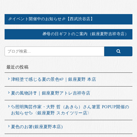
🎉イベント開催中のお知らせ🎉【西武渋谷店】
🎁母の日ギフトのご案内（銀座夏野吉祥寺店）
最近の投稿
津軽塗で感じる夏の景色🍉｜銀座夏野 本店
夏の風物詩🎐｜銀座夏野アトレ吉祥寺店
🦆照明陶芸作家・大野 哲（あきら）さん箸置 POPUP開催の
お知らせ🦆〈銀座夏野 スカイツリー店〉
夏色のお箸(銀座夏野本店)