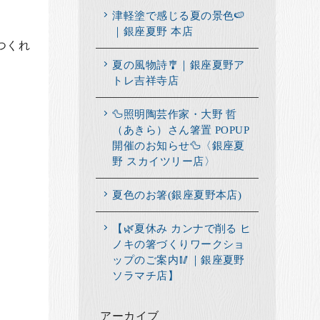
津軽塗で感じる夏の景色🍉
｜銀座夏野 本店
つくれ
夏の風物詩🎐｜銀座夏野ア
トレ吉祥寺店
🦆照明陶芸作家・大野 哲
（あきら）さん箸置 POPUP
開催のお知らせ🦆〈銀座夏
野 スカイツリー店〉
夏色のお箸(銀座夏野本店)
【🌿夏休み カンナで削る ヒ
ノキの箸づくりワークショ
ップのご案内🥢｜銀座夏野
ソラマチ店】
アーカイブ