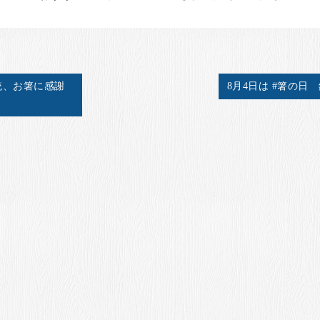
統、お箸に感謝
8月4日は #箸の日