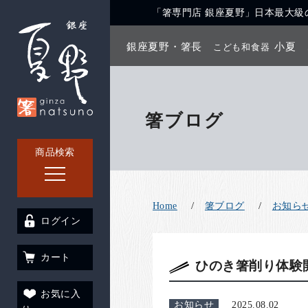
「箸専門店 銀座夏野」日本最大級の
銀座夏野・箸長
小夏
こども和食器
箸ブログ
商品検索
Home
箸ブログ
お知ら
ログイン
カート
ひのき箸削り体験
お気に入
お知らせ
2025.08.02