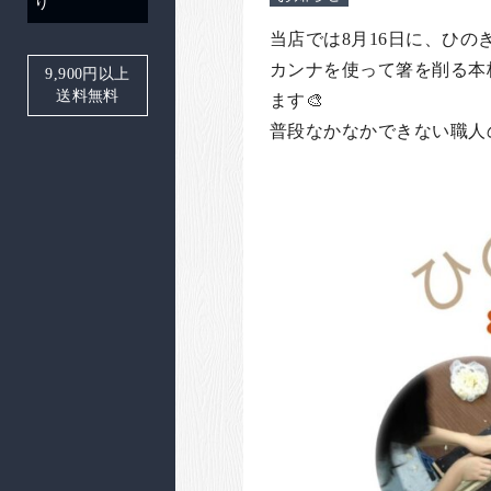
り
当店では8月16日に、ひ
カンナを使って箸を削る本
9,900
円以上
送料無料
ます🎨
普段なかなかできない職人