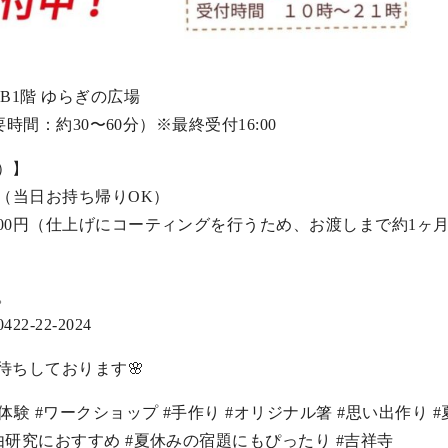
B1階 ゆらぎの広場
（所要時間：約30〜60分）※最終受付16:00
）】
0円（当日お持ち帰りOK）
,200円（仕上げにコーティングを行うため、お渡しまで約1ヶ
。
-22-2024
待ちしております🌸
工体験 #ワークショップ #手作り #オリジナル箸 #思い出作り 
自由研究におすすめ #夏休みの宿題にもぴったり #吉祥寺