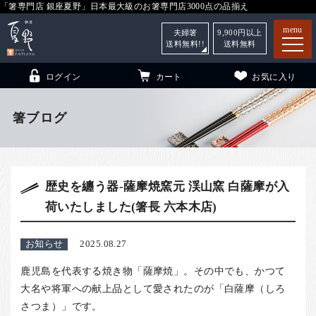
「箸専門店 銀座夏野」日本最大級のお箸専門店3000点の品揃え
menu
夫婦箸
9,900
円以上
送料無料!!
送料無料
ログイン
カート
お気に入り
箸ブログ
箸
（贈答用・自宅用）
歴史を纏う器-薩摩焼窯元 渓山窯 白薩摩が入
子供和食器
（贈答用・自宅用）
荷いたしました(箸長 六本木店)
銀座夏野・箸長
について
小夏
について
こども和食器
お知らせ
2025.08.27
ご利用ガイド
鹿児島を代表する焼き物「薩摩焼」。その中でも、かつて
大名や将軍への献上品として愛されたのが「白薩摩（しろ
法人・飲食店のお客様
さつま）」です。