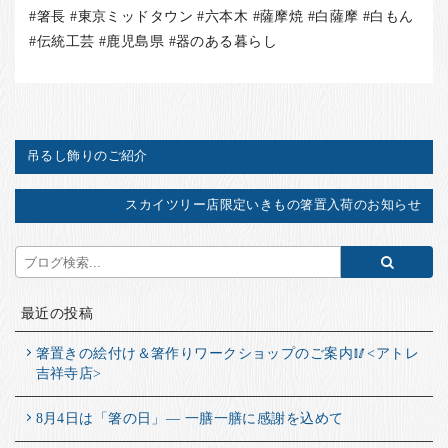
#箸長 #東京ミッドタウン #六本木 #薩摩焼 #白薩摩 #白もん
#伝統工芸 #鹿児島県 #器のある暮らし
吊るし飾りのご紹介
スカイツリー店限定いきもの箸置入荷のお知らせ
最近の投稿
箸置きの絵付け＆箸作りワークショップのご案内🥢<アトレ
吉祥寺店>
8月4日は「箸の日」― 一膳一膳に感謝を込めて