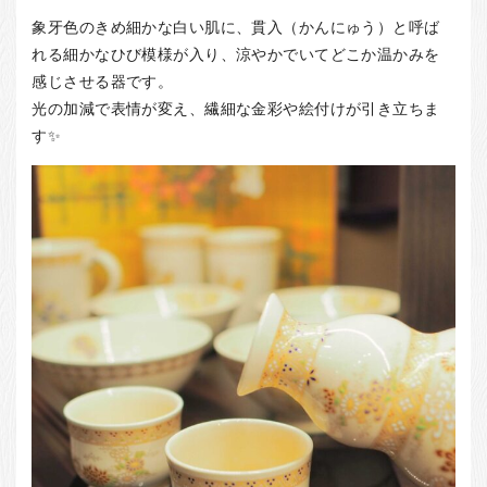
お客様の声
象牙色のきめ細かな白い肌に、貫入（かんにゅう）と呼ば
店舗紹介
れる細かなひび模様が入り、涼やかでいてどこか温かみを
感じさせる器です。
お問い合わせ
光の加減で表情が変え、繊細な金彩や絵付けが引き立ちま
お知らせ
す✨
箸ブログ
English