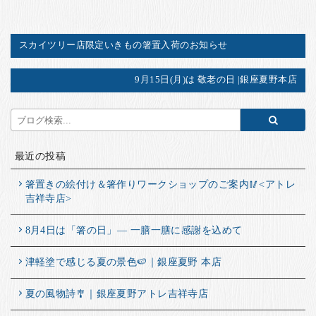
スカイツリー店限定いきもの箸置入荷のお知らせ
9月15日(月)は 敬老の日 |銀座夏野本店
最近の投稿
箸置きの絵付け＆箸作りワークショップのご案内🥢<アトレ
吉祥寺店>
8月4日は「箸の日」― 一膳一膳に感謝を込めて
津軽塗で感じる夏の景色🍉｜銀座夏野 本店
夏の風物詩🎐｜銀座夏野アトレ吉祥寺店