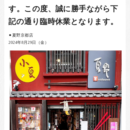
お客様の声
す。この度、誠に勝手ながら下
店舗紹介
記の通り臨時休業となります。
お問い合わせ
お知らせ
⚫︎夏野京都店
2024年8月29日（金）
箸ブログ
English