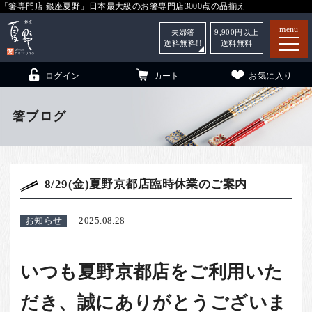
「箸専門店 銀座夏野」日本最大級のお箸専門店3000点の品揃え
menu
夫婦箸
9,900
円以上
送料無料!!
送料無料
ログイン
カート
お気に入り
箸ブログ
箸
（贈答用・自宅用）
8/29(金)夏野京都店臨時休業のご案内
子供和食器
（贈答用・自宅用）
銀座夏野・箸長
について
お知らせ
2025.08.28
小夏
について
こども和食器
ご利用ガイド
いつも夏野京都店をご利用いた
法人・飲食店のお客様
だき、誠にありがとうございま