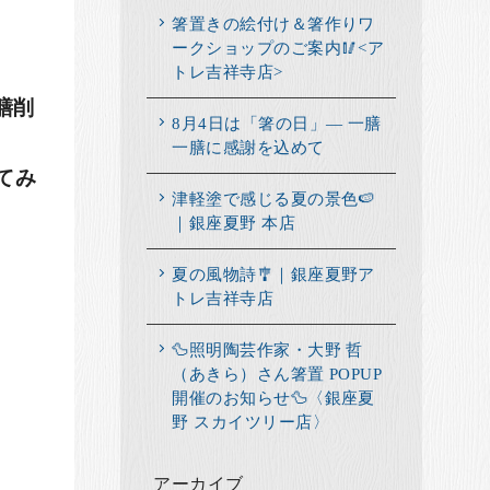
箸置きの絵付け＆箸作りワ
ークショップのご案内🥢<ア
トレ吉祥寺店>
膳削
8月4日は「箸の日」― 一膳
一膳に感謝を込めて
てみ
津軽塗で感じる夏の景色🍉
｜銀座夏野 本店
夏の風物詩🎐｜銀座夏野ア
トレ吉祥寺店
🦆照明陶芸作家・大野 哲
（あきら）さん箸置 POPUP
開催のお知らせ🦆〈銀座夏
野 スカイツリー店〉
アーカイブ