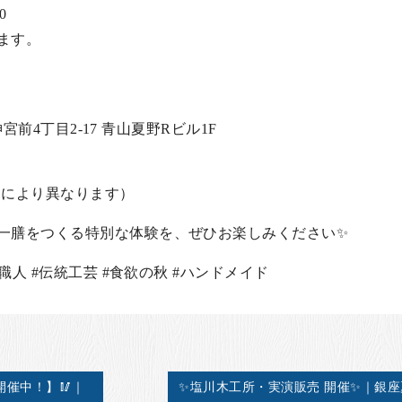
0
ます。
区神宮前4丁目2-17 青山夏野Rビル1F
インにより異なります）
一膳をつくる特別な体験を、ぜひお楽しみください✨
の職人 #伝統工芸 #食欲の秋 #ハンドメイド
開催中！】🥢｜
✨塩川木工所・実演販売 開催✨｜銀