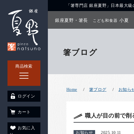
「箸専門店 銀座夏野」日本最大級の
銀座夏野・箸長
小夏
こども和食器
箸ブログ
商品検索
Home
箸ブログ
お知ら
ログイン
カート
職人が目の前で削
お気に入
お知らせ
2025.10.11