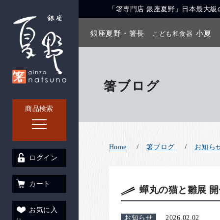
「箸専門店 銀座夏野」日本最大級の
銀座夏野・箸長
小夏
こども和食器
箸ブログ
商品検索
Home
箸ブログ
お知ら
ログイン
カート
蟬丸の猫と雛展 開
お気に入
お知らせ
2026.02.02