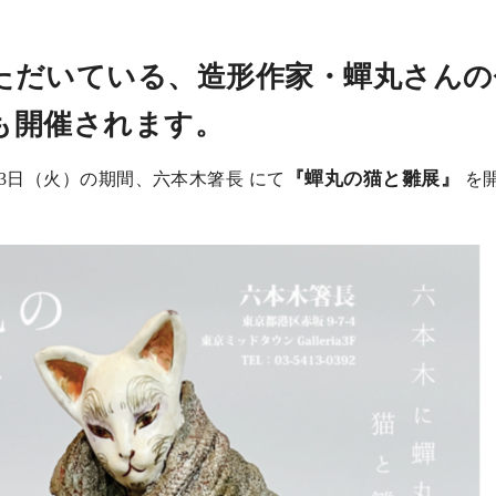
ただいている、造形作家・蟬丸さんの
年も開催されます。
『蟬丸の猫と雛展』
3月3日（火）の期間、六本木箸長 にて
を