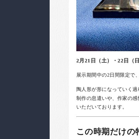
2月21日（土）・22日（日）
展示期間中の2日間限定で
陶人形が形になっていく過
制作の息遣いや、作家の感
いただいております。
この時期だけの