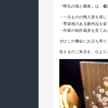
会
『蟬丸の猫と雛展』は、
・一点ものの陶人形を探し
・季節感のある雛作品を楽
・作家の制作風景を見てみ
ぜひこの機会にお立ち寄り
皆さまのご来店を、心より