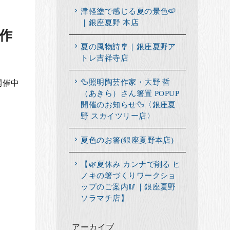
津軽塗で感じる夏の景色🍉
｜銀座夏野 本店
作
夏の風物詩🎐｜銀座夏野ア
トレ吉祥寺店
🦆照明陶芸作家・大野 哲
開催中
（あきら）さん箸置 POPUP
開催のお知らせ🦆〈銀座夏
野 スカイツリー店〉
夏色のお箸(銀座夏野本店)
【🌿夏休み カンナで削る ヒ
ノキの箸づくりワークショ
ップのご案内🥢｜銀座夏野
ソラマチ店】
アーカイブ